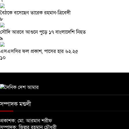
বৈঠকে বসেছেন তারেক রহমান-ত্রিবেদী
৮
সৌদি আরবে আগুনে পুড়ে ১৭ বাংলাদেশি নিহত
৯
এসএসসির ফল প্রকাশ, পাসের হার ৬২.২৫
১০
সম্পাদক মন্ডলী
প্রকাশক: মো. আরমান শরীফ
সম্পাদক: জিল্লুর রহমান চৌধুরী