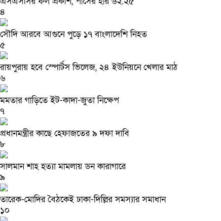
এসএসসির ফল প্রকাশ, পাসের হার ৬২.২৫
৪
সৌদি আরবে আগুনে পুড়ে ১৭ বাংলাদেশি নিহত
৫
রায়পুরায় হবে স্পোর্টস ভিলেজ, ২৪ ইউনিয়নে খেলার মাঠ
৬
মমতার গাড়িতে ইট-কাদা-জুতা নিক্ষেপ
৭
প্রধানমন্ত্রীর কাছে হেফাজতের ৯ দফা দাবি
৮
সালমান শাহ হত্যা মামলায় ডন কারাগারে
৯
তারেক-মোদির বৈঠকেই ঢাকা-দিল্লির সমস্যার সমাধান
১০