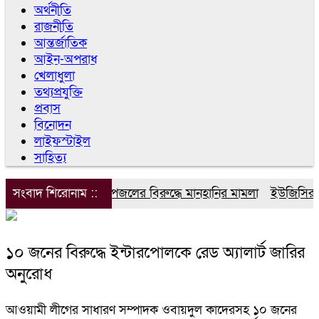
অর্থনীতি
রাজনীতি
আন্তর্জাতিক
আইন-অপরাধ
খেলাধুলা
তথ্যপ্রযুক্তি
প্রবাস
বিনোদন
লাইফস্টাইল
সাহিত্য
সংবাদ শিরোনাম ::
ডিপজলের বিরুদ্ধে মানহানির মামলা
ইউজিসির তিন
১০ জনের বিরুদ্ধে ইন্টারপোলকে রেড অ্যালার্ট জারির
অনুরোধ
আওয়ামী লীগের সাধারণ সম্পাদক ওবায়দুল কাদেরসহ ১০ জনের