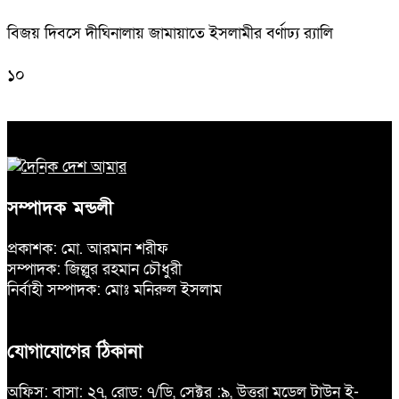
বিজয় দিবসে দীঘিনালায় জামায়াতে ইসলামীর বর্ণাঢ্য র‍্যালি
১০
সম্পাদক মন্ডলী
প্রকাশক: মো. আরমান শরীফ
সম্পাদক: জিল্লুর রহমান চৌধুরী
নির্বাহী সম্পাদক: মোঃ মনিরুল ইসলাম
যোগাযোগের ঠিকানা
অফিস: বাসা: ২৭, রোড: ৭/ডি, সেক্টর :৯, উত্তরা মডেল টাউন ই-