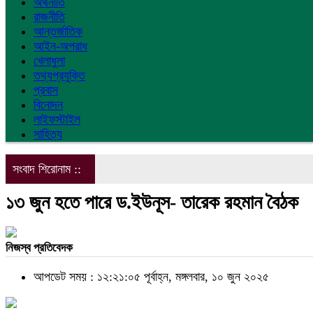
অর্থনীতি
রাজনীতি
আন্তর্জাতিক
আইন-অপরাধ
খেলাধুলা
তথ্যপ্রযুক্তি
প্রবাস
বিনোদন
লাইফস্টাইল
সাহিত্য
সংবাদ শিরোনাম ::
১৩ জুন হতে পারে ড.ইউনূস- তারেক রহমান বৈঠক
নিজস্ব প্রতিবেদক
আপডেট সময় : ১২:২১:০৫ পূর্বাহ্ন, মঙ্গলবার, ১০ জুন ২০২৫