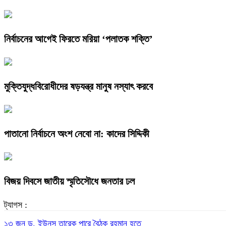
নির্বাচনের আগেই ফিরতে মরিয়া ‘পলাতক শক্তি’
মুক্তিযুদ্ধবিরোধীদের ষড়যন্ত্র মানুষ নস্যাৎ করবে
পাতানো নির্বাচনে অংশ নেবো না: কাদের সিদ্দিকী
বিজয় দিবসে জাতীয় স্মৃতিসৌধে জনতার ঢল
ট্যাগস :
১৩
জুন
ড. ইউনূস
তারেক
পারে
বৈঠক
রহমান
হতে