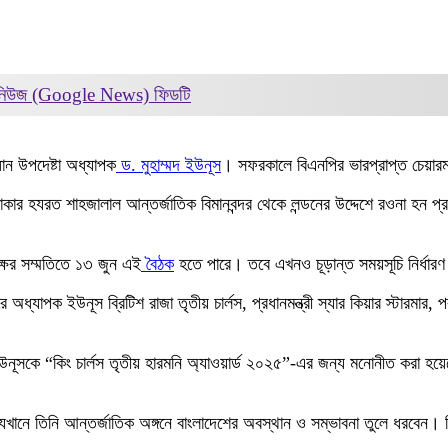
 নিউজ (Google News)
ফিডটি
ধান উপদেষ্টা অধ্যাপক
ড. মুহাম্মদ ইউনূস
। সফরকালে বিএনপির ভারপ্রাপ্ত চেয়ার
ঢাকার হযরত শাহজালাল আন্তর্জাতিক বিমানবন্দর থেকে লন্ডনের উদ্দেশে রওনা হন প্
্ষের সম্মতিতে ১৩ জুন এই
বৈঠক
হতে পারে। তবে এখনও চূড়ান্ত সময়সূচি নির্ধার
যাপক ইউনূস ব্রিটিশ রাজা তৃতীয় চার্লস, প্রধানমন্ত্রী স্যার কিয়ার স্টারমার, পরর
নূসকে “কিং চার্লস তৃতীয় হারমনি অ্যাওয়ার্ড ২০২৫”-এর জন্য মনোনীত করা হয়েছে
যেখানে তিনি আন্তর্জাতিক অঙ্গনে বাংলাদেশের অবস্থান ও সম্ভাবনা তুলে ধরবেন।