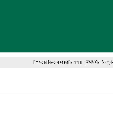
ডিপজলের বিরুদ্ধে মানহানির মামলা
ইউজিসির তিন পূর্ণকালীন সদ