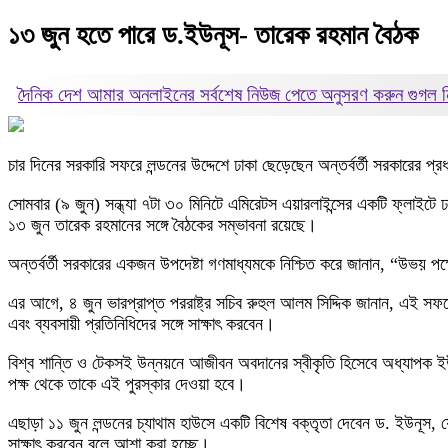
১৩ জুন হতে পারে ড.ইউনূস- তারেক রহমান বৈঠক
দৈনিক দেশ আমার অনলাইনের সর্বশেষ নিউজ পেতে অনুসরণ করুন
গুগল
চার দিনের সরকারি সফরে লন্ডনের উদ্দেশে ঢাকা ছেড়েছেন অন্তর্বর্তী সরকারের প্র
সোমবার (৯ জুন) সন্ধ্যা ৭টা ৩০ মিনিটে এমিরেটস এয়ারলাইন্সের একটি ফ্লাইটে 
১৩ জুন তারেক রহমানের সঙ্গে বৈঠকের সম্ভাবনা রয়েছে।
অন্তর্বর্তী সরকারের একজন উপদেষ্টা গণমাধ্যমকে নিশ্চিত করে জানান, “উভয় পক
এর আগে, ৪ জুন ভারপ্রাপ্ত পররাষ্ট্র সচিব রুহুল আলম সিদ্দিক জানান, এই সফরে অধ্
এবং ব্যবসায়ী প্রতিনিধিদের সঙ্গে সাক্ষাৎ করবেন।
বিশ্ব শান্তি ও টেকসই উন্নয়নে আজীবন অবদানের স্বীকৃতি হিসেবে অধ্যাপক ইউ
পক্ষ থেকে তাকে এই পুরস্কার দেওয়া হবে।
এছাড়া ১১ জুন লন্ডনের চ্যাথাম হাউসে একটি বিশেষ বক্তৃতা দেবেন ড. ইউনূস, 
সাক্ষাৎ করবেন বলে আশা করা হচ্ছে।