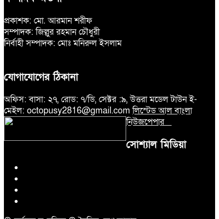
প্রকাশক: মো. আরমান শরীফ
সম্পাদক: জিল্লুর রহমান চৌধুরী
নির্বাহী সম্পাদক: মোঃ মনিরুল ইসলাম
যোগাযোগের ঠিকানা
অফিস: বাসা: ২৭, রোড: ৭/ডি, সেক্টর :৯, উত্তরা মডেল টাউন ই-
মেইল: octopusy2816@gmail.com
লিস্টেড আল বাংলা
নিউজপেপার
সোশ্যাল মিডিয়া