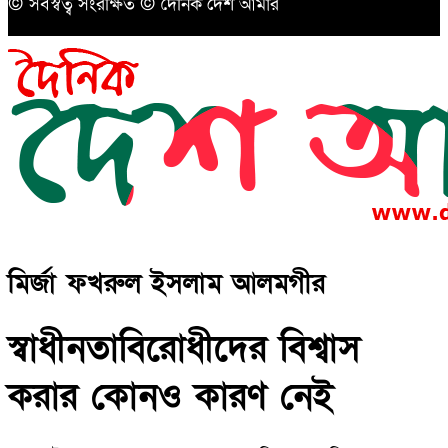
© সর্বস্বত্ব সংরক্ষিত © দৈনিক দেশ আমার
মির্জা ফখরুল ইসলাম আলমগীর
স্বাধীনতাবিরোধীদের বিশ্বাস
করার কোনও কারণ নেই