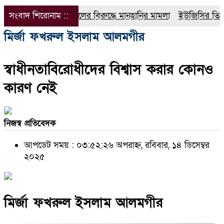
সংবাদ শিরোনাম ::
ডিপজলের বিরুদ্ধে মানহানির মামলা
ইউজিসির তিন পূর্ণকা
মির্জা ফখরুল ইসলাম আলমগীর
স্বাধীনতাবিরোধীদের বিশ্বাস করার কোনও
কারণ নেই
নিজস্ব প্রতিবেদক
আপডেট সময় : ০৩:৫২:২৬ অপরাহ্ন, রবিবার, ১৪ ডিসেম্বর
২০২৫
মির্জা ফখরুল ইসলাম আলমগীর