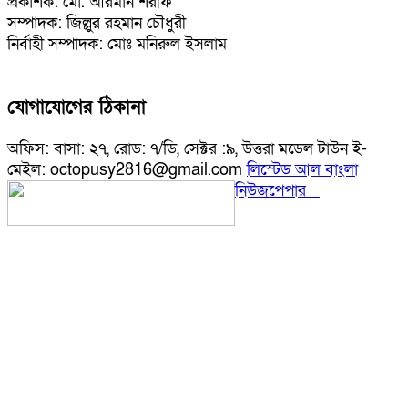
প্রকাশক: মো. আরমান শরীফ
সম্পাদক: জিল্লুর রহমান চৌধুরী
নির্বাহী সম্পাদক: মোঃ মনিরুল ইসলাম
যোগাযোগের ঠিকানা
অফিস: বাসা: ২৭, রোড: ৭/ডি, সেক্টর :৯, উত্তরা মডেল টাউন ই-
মেইল: octopusy2816@gmail.com
লিস্টেড আল বাংলা
নিউজপেপার