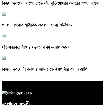
বিজয় দিবসের আগের রাতে বীর মুক্তিযোদ্ধার কবরের ওপর আগুন
খালেদা জিয়ার শারীরিক অবস্থা এখনো অনিশ্চিত
মুক্তিযুদ্ধবিরোধীদের ষড়যন্ত্র মানুষ নস্যাৎ করবে
বিজয় দিবসে দীঘিনালায় জামায়াতে ইসলামীর বর্ণাঢ্য র‍্যালি
সম্পাদক মন্ডলী