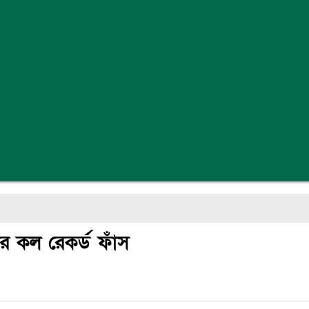
র কল রেকর্ড ফাঁস