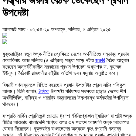
উপদেষ্টা
আপডেট সময় : ০২:৫৪:২০ অপরাহ্ন, শনিবার, ৫ এপ্রিল ২০২৫
যুক্তরাষ্ট্রের নতুন শুল্ক নীতির প্রেক্ষিতে দেশের অর্থনীতিতে সম্ভাব্য প্রভাব
মোকাবিলায় আজ শনিবার (৫ এপ্রিল) সন্ধ্যা সাড়ে ৭টায়
জরুরি
বৈঠক আহ্বান
করেছেন অন্তর্বর্তীকালীন সরকারের প্রধান উপদেষ্টা অধ্যাপক ড. মুহাম্মদ
ইউনূস। বৈঠকটি রাজধানীর রাষ্ট্রীয় অতিথি ভবন যমুনায় অনুষ্ঠিত হবে।
বিষয়টি গণমাধ্যমকে নিশ্চিত করেছেন প্রধান উপদেষ্টার প্রেস সচিব শফিকুল
আলম। তিনি জানান,
বৈঠকে
উপদেষ্টা পরিষদের সদস্যরা ছাড়াও দেশের শীর্ষ
অর্থনীতিবিদ, বাণিজ্য ও পররাষ্ট্র মন্ত্রণালয়ের উচ্চপদস্থ কর্মকর্তারা উপস্থিত
থাকবেন।
সম্প্রতি মার্কিন প্রেসিডেন্ট ডোনাল্ড ট্রাম্প ‘রিসিপ্রোকাল ট্যারিফ’ বা পাল্টা শুল্ক
নীতির আওতায় বাংলাদেশি পণ্যের ওপর ৩৭ শতাংশ আমদানি শুল্ক আরোপের
ঘোষণা দিয়েছেন। যুক্তরাষ্ট্র বাংলাদেশের অন্যতম বৃহৎ রপ্তানি গন্তব্য
হওয়ায়, এই সিদ্ধান্ত দেশের তৈরি পোশাক ও অন্যান্য প্রধান রপ্তানি খাতের