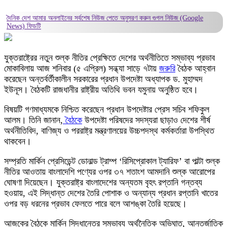
দৈনিক দেশ আমার অনলাইনের সর্বশেষ নিউজ পেতে অনুসরণ করুন
গুগল নিউজ (Google
News)
ফিডটি
যুক্তরাষ্ট্রের নতুন শুল্ক নীতির প্রেক্ষিতে দেশের অর্থনীতিতে সম্ভাব্য প্রভাব
মোকাবিলায় আজ শনিবার (৫ এপ্রিল) সন্ধ্যা সাড়ে ৭টায়
জরুরি
বৈঠক আহ্বান
করেছেন অন্তর্বর্তীকালীন সরকারের প্রধান উপদেষ্টা অধ্যাপক ড. মুহাম্মদ
ইউনূস। বৈঠকটি রাজধানীর রাষ্ট্রীয় অতিথি ভবন যমুনায় অনুষ্ঠিত হবে।
বিষয়টি গণমাধ্যমকে নিশ্চিত করেছেন প্রধান উপদেষ্টার প্রেস সচিব শফিকুল
আলম। তিনি জানান,
বৈঠকে
উপদেষ্টা পরিষদের সদস্যরা ছাড়াও দেশের শীর্ষ
অর্থনীতিবিদ, বাণিজ্য ও পররাষ্ট্র মন্ত্রণালয়ের উচ্চপদস্থ কর্মকর্তারা উপস্থিত
থাকবেন।
সম্প্রতি মার্কিন প্রেসিডেন্ট ডোনাল্ড ট্রাম্প ‘রিসিপ্রোকাল ট্যারিফ’ বা পাল্টা শুল্ক
নীতির আওতায় বাংলাদেশি পণ্যের ওপর ৩৭ শতাংশ আমদানি শুল্ক আরোপের
ঘোষণা দিয়েছেন। যুক্তরাষ্ট্র বাংলাদেশের অন্যতম বৃহৎ রপ্তানি গন্তব্য
হওয়ায়, এই সিদ্ধান্ত দেশের তৈরি পোশাক ও অন্যান্য প্রধান রপ্তানি খাতের
ওপর বড় ধরনের প্রভাব ফেলতে পারে বলে আশঙ্কা তৈরি হয়েছে।
আজকের বৈঠকে মার্কিন সিদ্ধান্তের সম্ভাব্য অর্থনৈতিক অভিঘাত, আন্তর্জাতিক