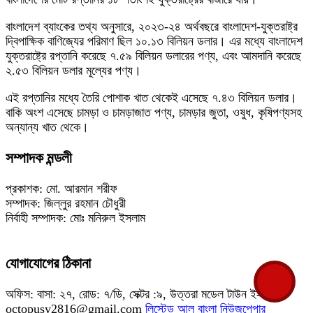
বাংলাদেশ ব্যাংকের তথ্য অনুসারে, ২০২৩-২৪ অর্থবছরে বাংলাদেশ-যুক্তরাষ্ট্র
দ্বিপাক্ষিক বাণিজ্যের পরিমাণ ছিল ১০.১৩ বিলিয়ন ডলার। এর মধ্যে বাংলাদেশ
যুক্তরাষ্ট্রে রপ্তানি করেছে ৭.৫৯ বিলিয়ন ডলারের পণ্য, এবং আমদানি করেছে
২.৫৩ বিলিয়ন ডলার মূল্যের পণ্য।
এই রপ্তানির মধ্যে তৈরি পোশাক খাত থেকেই এসেছে ৭.৪৩ বিলিয়ন ডলার।
বাকি অংশ এসেছে চামড়া ও চামড়াজাত পণ্য, চামড়ার জুতা, ওষুধ, কৃষিপণ্যসহ
অন্যান্য খাত থেকে।
সম্পাদক মন্ডলী
প্রকাশক: মো. আরমান শরীফ
সম্পাদক: জিল্লুর রহমান চৌধুরী
নির্বাহী সম্পাদক: মোঃ মনিরুল ইসলাম
যোগাযোগের ঠিকানা
অফিস: বাসা: ২৭, রোড: ৭/ডি, সেক্টর :৯, উত্তরা মডেল টাউন ই-মেইল:
octopusy2816@gmail.com
লিস্টেড আল বাংলা নিউজপেপার