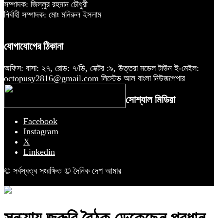
সম্পাদক: জিল্লুর রহমান চৌধুরী
নির্বাহী সম্পাদক: মোঃ মনিরুল ইসলাম
যোগাযোগের ঠিকানা
অফিস: বাসা: ২৭, রোড: ৭/ডি, সেক্টর :৯, উত্তরা মডেল টাউন ই-মেইল:
octopusy2816@gmail.com
লিস্টেড আল বাংলা নিউজপেপার
সোশ্যাল মিডিয়া
Facebook
Instagram
X
Linkedin
© সর্বস্বত্ব সংরক্ষিত © দৈনিক দেশ আমার
সন্ধ্যায় জরুরি বৈঠক ডেকেছেন প্রধান