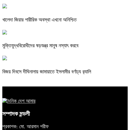
খালেদা জিয়ার শারীরিক অবস্থা এখনো অনিশ্চিত
মুক্তিযুদ্ধবিরোধীদের ষড়যন্ত্র মানুষ নস্যাৎ করবে
বিজয় দিবসে দীঘিনালায় জামায়াতে ইসলামীর বর্ণাঢ্য র‍্যালি
সম্পাদক মন্ডলী
প্রকাশক: মো. আরমান শরীফ