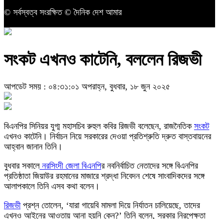
© সর্বস্বত্ব সংরক্ষিত © দৈনিক দেশ আমার
সংকট এখনও কাটেনি, বললেন রিজভী
আপডেট সময় : ০৪:৩১:০১ অপরাহ্ন, বুধবার, ১৮ জুন ২০২৫
বিএনপির সিনিয়র যুগ্ম মহাসচিব রুহুল কবির রিজভী বলেছেন, রাজনৈতিক
সংকট
এখনও কাটেনি। নির্বাচন নিয়ে সরকারের দেওয়া প্রতিশ্রুতি দ্রুত বাস্তবায়নের
আহ্বান জানান তিনি।
বুধবার সকালে
নরসিংদী জেলা বিএনপি
র নবনির্বাচিত নেতাদের সঙ্গে বিএনপির
প্রতিষ্ঠাতা জিয়াউর রহমানের মাজারে শ্রদ্ধা নিবেদন শেষে সাংবাদিকদের সঙ্গে
আলাপকালে তিনি এসব কথা বলেন।
রিজভী
প্রশ্ন তোলেন, ‘যারা গায়েবি মামলা দিয়ে নির্যাতন চালিয়েছে, তাদের
এখনও আইনের আওতায় আনা হয়নি কেন?’ তিনি বলেন, সরকার নিরপেক্ষতা