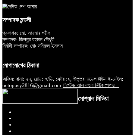
সম্পাদক মন্ডলী
প্রকাশক: মো. আরমান শরীফ
সম্পাদক: জিল্লুর রহমান চৌধুরী
নির্বাহী সম্পাদক: মোঃ মনিরুল ইসলাম
যোগাযোগের ঠিকানা
অফিস: বাসা: ২৭, রোড: ৭/ডি, সেক্টর :৯, উত্তরা মডেল টাউন ই-মেইল:
octopusy2816@gmail.com
লিস্টেড আল বাংলা নিউজপেপার
সোশ্যাল মিডিয়া