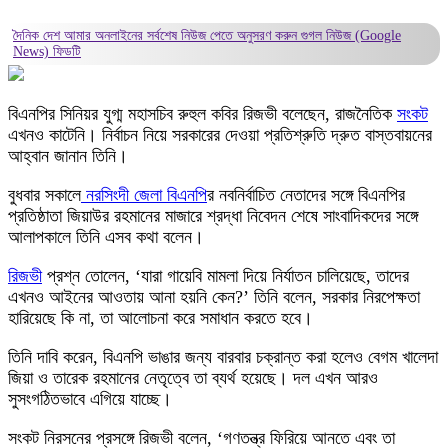
দৈনিক দেশ আমার অনলাইনের সর্বশেষ নিউজ পেতে অনুসরণ করুন
গুগল নিউজ (Google
News)
ফিডটি
বিএনপির সিনিয়র যুগ্ম মহাসচিব রুহুল কবির রিজভী বলেছেন, রাজনৈতিক
সংকট
এখনও কাটেনি। নির্বাচন নিয়ে সরকারের দেওয়া প্রতিশ্রুতি দ্রুত বাস্তবায়নের
আহ্বান জানান তিনি।
বুধবার সকালে
নরসিংদী জেলা বিএনপি
র নবনির্বাচিত নেতাদের সঙ্গে বিএনপির
প্রতিষ্ঠাতা জিয়াউর রহমানের মাজারে শ্রদ্ধা নিবেদন শেষে সাংবাদিকদের সঙ্গে
আলাপকালে তিনি এসব কথা বলেন।
রিজভী
প্রশ্ন তোলেন, ‘যারা গায়েবি মামলা দিয়ে নির্যাতন চালিয়েছে, তাদের
এখনও আইনের আওতায় আনা হয়নি কেন?’ তিনি বলেন, সরকার নিরপেক্ষতা
হারিয়েছে কি না, তা আলোচনা করে সমাধান করতে হবে।
তিনি দাবি করেন, বিএনপি ভাঙার জন্য বারবার চক্রান্ত করা হলেও বেগম খালেদা
জিয়া ও তারেক রহমানের নেতৃত্বে তা ব্যর্থ হয়েছে। দল এখন আরও
সুসংগঠিতভাবে এগিয়ে যাচ্ছে।
সংকট নিরসনের প্রসঙ্গে রিজভী বলেন, ‘গণতন্ত্র ফিরিয়ে আনতে এবং তা