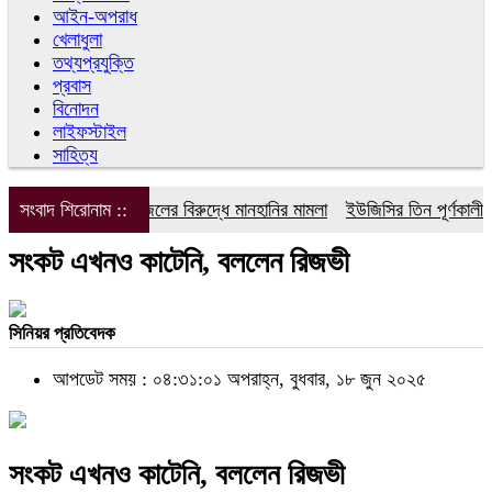
আইন-অপরাধ
খেলাধুলা
তথ্যপ্রযুক্তি
প্রবাস
বিনোদন
লাইফস্টাইল
সাহিত্য
সংবাদ শিরোনাম ::
ডিপজলের বিরুদ্ধে মানহানির মামলা
ইউজিসির তিন পূর্ণকালীন সদ
সংকট এখনও কাটেনি, বললেন রিজভী
সিনিয়র প্রতিবেদক
আপডেট সময় : ০৪:৩১:০১ অপরাহ্ন, বুধবার, ১৮ জুন ২০২৫
সংকট এখনও কাটেনি, বললেন রিজভী