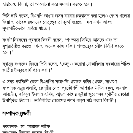
হারিয়েছে কি না, তা আলোচনা করে সমাধান করতে হবে।
তিনি দাবি করেন, বিএনপি ভাঙার জন্য বারবার চক্রান্ত করা হলেও বেগম খালেদা
জিয়া ও তারেক রহমানের নেতৃত্বে তা ব্যর্থ হয়েছে। দল এখন আরও
সুসংগঠিতভাবে এগিয়ে যাচ্ছে।
সংকট নিরসনের প্রসঙ্গে রিজভী বলেন, ‘গণতন্ত্র ফিরিয়ে আনতে এবং তা
সুপ্রতিষ্ঠিত করতে এখনও অনেক কাজ বাকি। গণতন্ত্রের সৌধ নির্মাণ করতে
হবে।’
স্বাস্থ্য সংকটের বিষয়ে তিনি বলেন, ‘ডেঙ্গু ও করোনা মোকাবিলায় সরকারের উচিত
জাতীয় টাস্কফোর্স গঠন করা।’
এ সময় নরসিংদী জেলা বিএনপির সভাপতি খায়রুল কবির খোকন, সাধারণ
সম্পাদক মঞ্জুর এলাহি, কেন্দ্রীয় নেতা প্রকৌশলী আশরাফ উদ্দিন বকুল, জয়নাল
আবদেীন, হাবিবুল ইসলাম হাবিব, আব্দুল কাদের ভুইয়া জুয়েলসহ স্থানীয় নেতারা
উপস্থিত ছিলেন। নবনির্বাচিত নেতাদের শপথ বাক্য পাঠ করান রিজভী।
সম্পাদক মন্ডলী
প্রকাশক: মো. আরমান শরীফ
সম্পাদক: জিল্লুর রহমান চৌধুরী