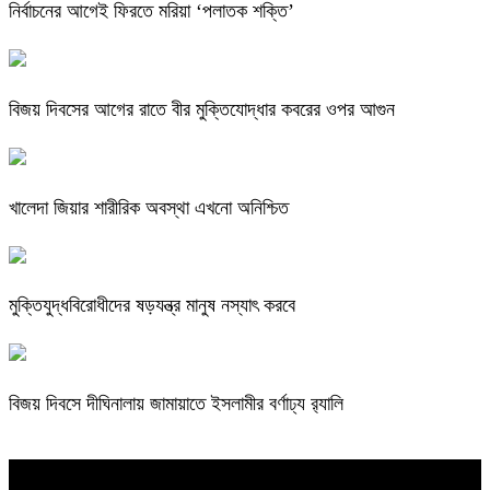
নির্বাচনের আগেই ফিরতে মরিয়া ‘পলাতক শক্তি’
বিজয় দিবসের আগের রাতে বীর মুক্তিযোদ্ধার কবরের ওপর আগুন
খালেদা জিয়ার শারীরিক অবস্থা এখনো অনিশ্চিত
মুক্তিযুদ্ধবিরোধীদের ষড়যন্ত্র মানুষ নস্যাৎ করবে
বিজয় দিবসে দীঘিনালায় জামায়াতে ইসলামীর বর্ণাঢ্য র‍্যালি