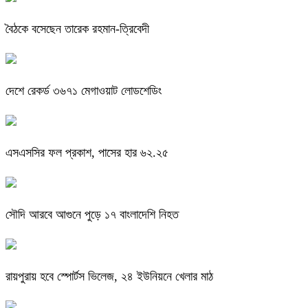
বৈঠকে বসেছেন তারেক রহমান-ত্রিবেদী
দেশে রেকর্ড ৩৬৭১ মেগাওয়াট লোডশেডিং
এসএসসির ফল প্রকাশ, পাসের হার ৬২.২৫
সৌদি আরবে আগুনে পুড়ে ১৭ বাংলাদেশি নিহত
রায়পুরায় হবে স্পোর্টস ভিলেজ, ২৪ ইউনিয়নে খেলার মাঠ