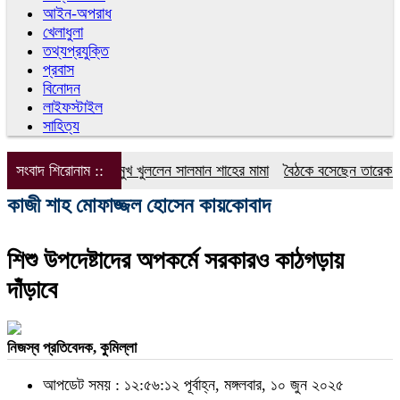
আইন-অপরাধ
খেলাধুলা
তথ্যপ্রযুক্তি
প্রবাস
বিনোদন
লাইফস্টাইল
সাহিত্য
সংবাদ শিরোনাম ::
এবার মুখ খুললেন সালমান শাহের মামা
বৈঠকে বসেছেন তারেক রহমান-
কাজী শাহ মোফাজ্জল হোসেন কায়কোবাদ
শিশু উপদেষ্টাদের অপকর্মে সরকারও কাঠগড়ায়
দাঁড়াবে
নিজস্ব প্রতিবেদক, কুমিল্লা
আপডেট সময় : ১২:৫৬:১২ পূর্বাহ্ন, মঙ্গলবার, ১০ জুন ২০২৫