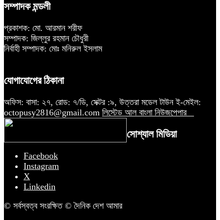
সম্পাদক মন্ডলী
প্রকাশক: মো. আরমান শরীফ
সম্পাদক: জিল্লুর রহমান চৌধুরী
নির্বাহী সম্পাদক: মোঃ মনিরুল ইসলাম
যোগাযোগের ঠিকানা
অফিস: বাসা: ২৭, রোড: ৭/ডি, সেক্টর :৯, উত্তরা মডেল টাউন ই-মেইল:
octopusy2816@gmail.com
লিস্টেড আল বাংলা নিউজপেপার
সোশ্যাল মিডিয়া
Facebook
Instagram
X
Linkedin
© সর্বস্বত্ব সংরক্ষিত © দৈনিক দেশ আমার