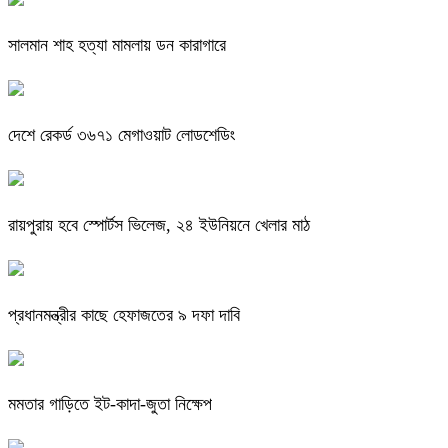
সালমান শাহ হত্যা মামলায় ডন কারাগারে
দেশে রেকর্ড ৩৬৭১ মেগাওয়াট লোডশেডিং
রায়পুরায় হবে স্পোর্টস ভিলেজ, ২৪ ইউনিয়নে খেলার মাঠ
প্রধানমন্ত্রীর কাছে হেফাজতের ৯ দফা দাবি
মমতার গাড়িতে ইট-কাদা-জুতা নিক্ষেপ