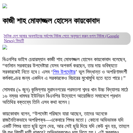
কাজী শাহ মোফাজ্জল হোসেন কায়কোবাদ
দৈনিক দেশ আমার অনলাইনের সর্বশেষ নিউজ পেতে অনুসরণ করুন
গুগল নিউজ (Google
News)
ফিডটি
বিএনপির ভাইস চেয়ারম্যান কাজী শাহ মোফাজ্জল হোসেন কায়কোবাদ বলেছেন,
“বর্তমান সরকারের উপদেষ্টারা যেসব অপকর্ম করছেন, তার দায় ভবিষ্যতে
সরকারকেই নিতে হবে। এসব ‘
শিশু উপদেষ্টার
’ ভুল সিদ্ধান্ত ও অপরিণামদর্শী
কর্মকাণ্ডের জন্য একদিন এ সরকারকেও বিচারের মুখোমুখি হতে হতে পারে।”
সোমবার (৯ জুন) কুমিল্লার মুরাদনগরের পরমতলা শব্দর খান উচ্চ বিদ্যালয় মাঠে
১৬ নম্বর ধামঘর ইউনিয়ন বিএনপির উদ্যোগে আয়োজিত সমাবেশে প্রধান
অতিথির বক্তব্যে তিনি এসব কথা বলেন।
কায়কোবাদ বলেন, “উপদেষ্টা পরিষদে যারা আছেন, তাদের অনেকে
রাজনৈতিকভাবে অপরিপক্ব—একেবারে শিশুর মতো। কোনো অভিভাবক যদি
একটি শিশুর হাতে ছুরি তুলে দেয়, আর সেই ছুরি দিয়ে যদি কেউ খুন হয়, তাহলে
কি শুধু শিশুটি দায়ী থাকবে? অভিভাবককেও দায় নিতে হয়। এই সরকারও