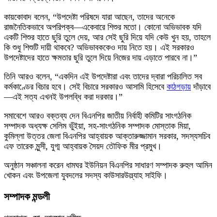
কায়কোবাদ বলেন, “উপদেষ্টা পরিষদে যারা আছেন, তাদের অনেকে
রাজনৈতিকভাবে অপরিপক্ব—একেবারে শিশুর মতো। কোনো অভিভাবক যদি
একটি শিশুর হাতে ছুরি তুলে দেয়, আর সেই ছুরি দিয়ে যদি কেউ খুন হয়, তাহলে
কি শুধু শিশুটি দায়ী থাকবে? অভিভাবককেও দায় নিতে হয়। এই সরকারও
উপদেষ্টাদের হাতে ক্ষমতার ছুরি তুলে দিয়ে নিজের দায় এড়াতে পারবে না।”
তিনি আরও বলেন, “একদিন এই উপদেষ্টারা এবং তাদের দ্বারা পরিচালিত সব
কর্মকাণ্ডের বিচার হবে। সেই বিচারে সরকারও আসামি হিসেবে
কাঠগড়ায়
দাঁড়াবে
—এই সত্য এখনই উপলব্ধি করা দরকার।”
সমাবেশে আরও বক্তব্য দেন বিএনপির জাতীয় নির্বাহী কমিটির সাংগঠনিক
সম্পাদক অধ্যক্ষ সেলিম ভুঁইয়া, সহ-সাংগঠনিক সম্পাদক মোস্তাক মিয়া,
কুমিল্লা উত্তর জেলা বিএনপির আহ্বায়ক আক্তারুজ্জামান সরকার, সদস্যসচিব
এফ তারেক মুন্সী, যুগ্ম আহ্বায়ক সৈয়দ তৌফিক মীর প্রমুখ।
অনুষ্ঠান সঞ্চালনা করেন ধামঘর ইউনিয়ন বিএনপির সাধারণ সম্পাদক রুহুল আমিন
খোকন এবং উপজেলা যুবদলের সদস্য কাউসারউল্ল্যাহ সাইফি।
সম্পাদক মন্ডলী