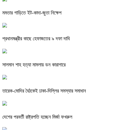
মমতার গাড়িতে ইট-কাদা-জুতা নিক্ষেপ
প্রধানমন্ত্রীর কাছে হেফাজতের ৯ দফা দাবি
সালমান শাহ হত্যা মামলায় ডন কারাগারে
তারেক-মোদির বৈঠকেই ঢাকা-দিল্লির সমস্যার সমাধান
দেশের পরবর্তী রাষ্ট্রপতি হচ্ছেন মির্জা ফখরুল