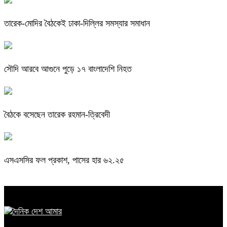
তারেক-মোদির বৈঠকেই ঢাকা-দিল্লির সমস্যার সমাধান
সৌদি আরবে আগুনে পুড়ে ১৭ বাংলাদেশি নিহত
বৈঠকে বসেছেন তারেক রহমান-ত্রিবেদী
এসএসসির ফল প্রকাশ, পাসের হার ৬২.২৫