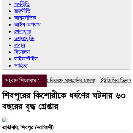
অর্থনীতি
রাজনীতি
আন্তর্জাতিক
আইন-অপরাধ
খেলাধুলা
তথ্যপ্রযুক্তি
প্রবাস
বিনোদন
লাইফস্টাইল
সাহিত্য
সংবাদ শিরোনাম ::
ডিপজলের বিরুদ্ধে মানহানির মামলা
ইউজিসির তিন পূর্ণকা
শিবপুরের কিশোরীকে ধর্ষণের ঘটনায় ৬০
বছরের বৃদ্ধ গ্রেপ্তার
প্রতিনিধি, শিবপুর (নরসিংদী)