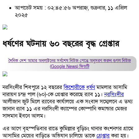
আপডেট সময় : ০২:৪৫:৫৬ অপরাহ্ন, শুক্রবার, ১১ এপ্রিল
২০২৫
ধর্ষণের ঘটনায় ৬০ বছরের বৃদ্ধ গ্রেপ্তার
দৈনিক দেশ আমার অনলাইনের সর্বশেষ নিউজ পেতে অনুসরণ করুন
গুগল নিউজ
(Google News)
ফিডটি
নরসিংদীর শিবপুরে ১২ বছরের
কিশোরীকে
ধর্ষণ
মামলার আসামি
নারায়ণ চন্দ্র পাল (৬০)-কে গ্রেপ্তার করেছে র‌্যাব ১১।
নরসিংদীর
আলীজান জুট মিলে র‌্যাবের কার্যালয়ে এক সংবাদ সম্মেলনে এ তথ্য
জানান র‌্যাব ১১ এর নরসিংদী ক্যাম্পের কোম্পানি কমান্ডার মেজর
সাদমান ইবনে আলম।
এর আগে বৃহস্পতিবার রাতে কুমিল্লার বুড়িচং থানার কংশনগর গ্রামে
আসামির মেয়ের বাড়িতে অভিযান চালিয়ে তাকে
গ্রেপ্তার
করা হয়।