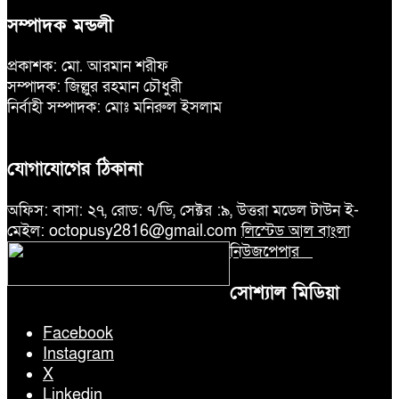
সম্পাদক মন্ডলী
প্রকাশক: মো. আরমান শরীফ
সম্পাদক: জিল্লুর রহমান চৌধুরী
নির্বাহী সম্পাদক: মোঃ মনিরুল ইসলাম
যোগাযোগের ঠিকানা
অফিস: বাসা: ২৭, রোড: ৭/ডি, সেক্টর :৯, উত্তরা মডেল টাউন ই-
মেইল: octopusy2816@gmail.com
লিস্টেড আল বাংলা
নিউজপেপার
সোশ্যাল মিডিয়া
Facebook
Instagram
X
Linkedin