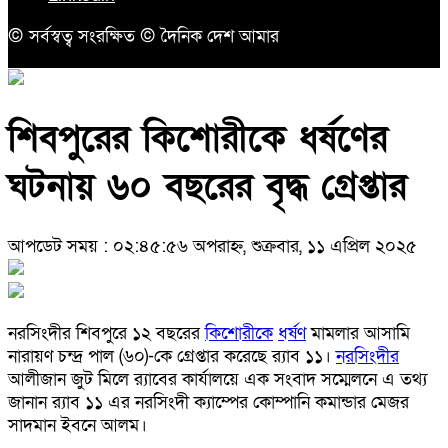
© সর্বস্বত্ব সংরক্ষিত © দৈনিক দেশ আমার
শিবপুরের কিশোরীকে ধর্ষণের
ঘটনায় ৬০ বছরের বৃদ্ধ গ্রেপ্তার
আপডেট সময় : ০২:৪৫:৫৬ অপরাহ্ন, শুক্রবার, ১১ এপ্রিল ২০২৫
নরসিংদীর শিবপুরে ১২ বছরের
কিশোরীকে
ধর্ষণ
মামলার আসামি
নারায়ণ চন্দ্র পাল (৬০)-কে গ্রেপ্তার করেছে র‌্যাব ১১।
নরসিংদীর
আলীজান জুট মিলে র‌্যাবের কার্যালয়ে এক সংবাদ সম্মেলনে এ তথ্য
জানান র‌্যাব ১১ এর নরসিংদী ক্যাম্পের কোম্পানি কমান্ডার মেজর
সাদমান ইবনে আলম।