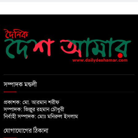
মাগফেরাত কামনায় মিলাদ ও দোয়া মাহফিল
বেড়ি
নির্বাচনের আগেই ফিরতে মরিয়া
‘পলাতক শক্তি’
বিজয় দিবসের আগের রাতে বীর
মুক্তিযোদ্ধার কবরের ওপর আগুন
সম্পাদক মন্ডলী
খালেদা জিয়ার শারীরিক অবস্থা এখনো
প্রকাশক: মো. আরমান শরীফ
অনিশ্চিত
সম্পাদক: জিল্লুর রহমান চৌধুরী
নির্বাহী সম্পাদক: মোঃ মনিরুল ইসলাম
মুক্তিযুদ্ধবিরোধীদের ষড়যন্ত্র মানুষ
যোগাযোগের ঠিকানা
নস্যাৎ করবে