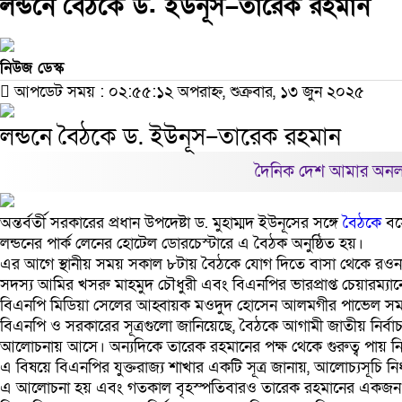
লন্ডনে বৈঠকে ড. ইউনূস–তারেক রহমান
নিউজ ডেস্ক
আপডেট সময় : ০২:৫৫:১২ অপরাহ্ন, শুক্রবার, ১৩ জুন ২০২৫
লন্ডনে বৈঠকে ড. ইউনূস–তারেক রহমান
দৈনিক দেশ আমার অনলা
অন্তর্বর্তী সরকারের প্রধান উপদেষ্টা ড. মুহাম্মদ ইউনূসের সঙ্গে
বৈঠকে
বসে
লন্ডনের পার্ক লেনের হোটেল ডোরচেস্টারে এ বৈঠক অনুষ্ঠিত হয়।
এর আগে স্থানীয় সময় সকাল ৮টায় বৈঠকে যোগ দিতে বাসা থেকে রও
সদস্য আমির খসরু মাহমুদ চৌধুরী এবং বিএনপির ভারপ্রাপ্ত চেয়ারম্যান
বিএনপি মিডিয়া সেলের আহ্বায়ক মওদুদ হোসেন আলমগীর পাভেল সমক
বিএনপি ও সরকারের সূত্রগুলো জানিয়েছে, বৈঠকে আগামী জাতীয় নির্বাচন
আলোচনায় আসে। অন্যদিকে তারেক রহমানের পক্ষ থেকে গুরুত্ব পায় নির্
এ বিষয়ে বিএনপির যুক্তরাজ্য শাখার একটি সূত্র জানায়, আলোচ্যসূচি নির
এ আলোচনা হয় এবং গতকাল বৃহস্পতিবারও তারেক রহমানের একজন প্রতি