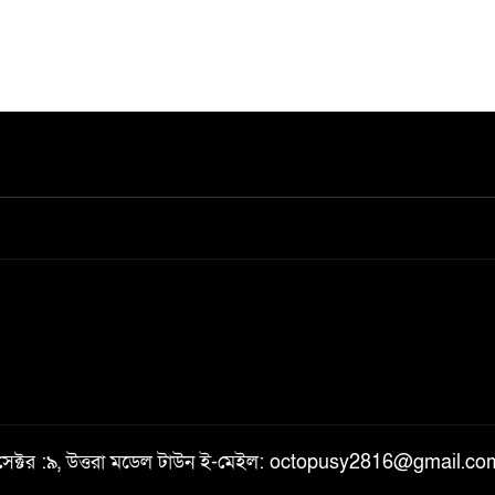
, সেক্টর :৯, উত্তরা মডেল টাউন ই-মেইল: octopusy2816@gmail.c