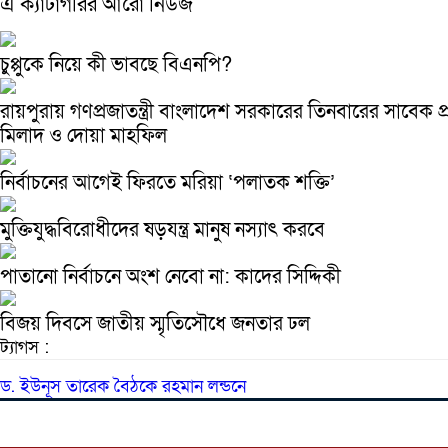
এ ক্যাটাগরির আরো নিউজ
চুপ্পুকে নিয়ে কী ভাবছে বিএনপি?
রায়পুরায় গণপ্রজাতন্ত্রী বাংলাদেশ সরকারের তিনবারের সাবেক
মিলাদ ও দোয়া মাহফিল
নির্বাচনের আগেই ফিরতে মরিয়া ‘পলাতক শক্তি’
মুক্তিযুদ্ধবিরোধীদের ষড়যন্ত্র মানুষ নস্যাৎ করবে
পাতানো নির্বাচনে অংশ নেবো না: কাদের সিদ্দিকী
বিজয় দিবসে জাতীয় স্মৃতিসৌধে জনতার ঢল
ট্যাগস :
ড. ইউনূস
তারেক
বৈঠকে
রহমান
লন্ডনে