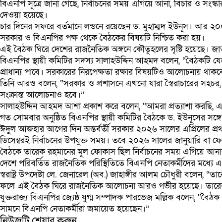
বিএনপি সূত্রে জানা গেছে, নির্বাচনের সময় এগিয়ে আনা, বিচার ও সংস্
দেওয়া হয়েছে।
চার দিনের সফরে বর্তমানে লন্ডনে রয়েছেন ড. মুহাম্মদ ইউনূস। আর 
সরকার ও বিএনপির পক্ষ থেকে বৈঠকের বিষয়টি নিশ্চিত করা হয়।
এই বৈঠক ঘিরে দেশের রাজনৈতিক অঙ্গনে কৌতূহলের সৃষ্টি হয়েছে। জাত
বিএনপির স্থায়ী কমিটির সদস্য সালাহউদ্দিন আহমদ বলেন, “বৈঠকটি যেহ
প্রাধান্য পাবে। সরকারের নিরপেক্ষতা রক্ষার বিষয়টিও আলোচনায় থাকব
তিনি আরও বলেন, “সরকার ও প্রশাসনে এখনো যারা স্বৈরাচারের সহচর
সংক্রান্ত আলোচনাও হবে।”
সালাহউদ্দিন আহমদ আশা প্রকাশ করে বলেন, “আমরা প্রত্যাশা করছি, এ
গত সোমবার অনুষ্ঠিত বিএনপির স্থায়ী কমিটির বৈঠকে ড. ইউনূসের সঙ্
ঈদুল আজহার আগের দিন অন্তর্বর্তী সরকার ২০২৬ সালের এপ্রিলের প্
ডিসেম্বরই নির্বাচনের উপযুক্ত সময়। তবে ২০২৬ সালের জানুয়ারি বা 
বৈঠকে তারেক রহমানের মূল ফোকাস ছিল নির্বাচনের সময় এগিয়ে আন
দেশে পরিবর্তিত রাজনৈতিক পরিস্থিতিতে বিএনপি নেতাকর্মীদের মধ্য
স্বরাষ্ট্র উপদেষ্টা লে. জেনারেল (অব.) জাহাঙ্গীর আলম চৌধুরী বলেন
ফলে এই বৈঠক ঘিরে রাজনৈতিক আলোচনা আরও গভীর হয়েছে। তারেক 
যুক্তরাজ্য বিএনপির জ্যেষ্ঠ যুগ্ম সম্পাদক পারভেজ মল্লিক বলেন, “ব
সামনে বিএনপি নেতাকর্মীরা জমায়েত হয়েছেন।”
নিউজটি শেয়ার করুন