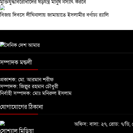
মুক্তিযুদ্ধবিরোধীদের ষড়যন্ত্র মানুষ নস্যাৎ করবে
বিজয় দিবসে দীঘিনালায় জামায়াতে ইসলামীর বর্ণাঢ্য র‍্যালি
সম্পাদক মন্ডলী
প্রকাশক: মো. আরমান শরীফ
সম্পাদক: জিল্লুর রহমান চৌধুরী
নির্বাহী সম্পাদক: মোঃ মনিরুল ইসলাম
যোগাযোগের ঠিকানা
অফিস: বাসা: ২৭, রোড: ৭/ডি
সোশ্যাল মিডিয়া