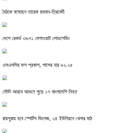
বৈঠকে বসেছেন তারেক রহমান-ত্রিবেদী
দেশে রেকর্ড ৩৬৭১ মেগাওয়াট লোডশেডিং
এসএসসির ফল প্রকাশ, পাসের হার ৬২.২৫
সৌদি আরবে আগুনে পুড়ে ১৭ বাংলাদেশি নিহত
রায়পুরায় হবে স্পোর্টস ভিলেজ, ২৪ ইউনিয়নে খেলার মাঠ