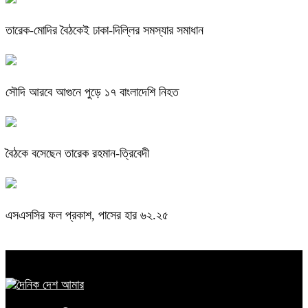
তারেক-মোদির বৈঠকেই ঢাকা-দিল্লির সমস্যার সমাধান
সৌদি আরবে আগুনে পুড়ে ১৭ বাংলাদেশি নিহত
বৈঠকে বসেছেন তারেক রহমান-ত্রিবেদী
এসএসসির ফল প্রকাশ, পাসের হার ৬২.২৫