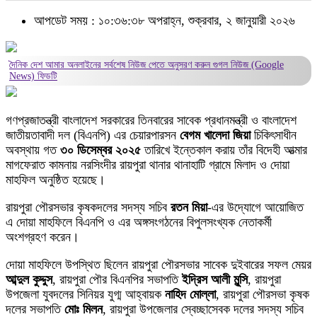
আপডেট সময় : ১০:৩৬:৩৮ অপরাহ্ন, শুক্রবার, ২ জানুয়ারী ২০২৬
দৈনিক দেশ আমার অনলাইনের সর্বশেষ নিউজ পেতে অনুসরণ করুন
গুগল নিউজ (Google
News)
ফিডটি
গণপ্রজাতন্ত্রী বাংলাদেশ সরকারের তিনবারের সাবেক প্রধানমন্ত্রী ও বাংলাদেশ
জাতীয়তাবাদী দল (বিএনপি) এর চেয়ারপারসন
বেগম খালেদা জিয়া
চিকিৎসাধীন
অবস্থায় গত
৩০ ডিসেম্বর ২০২৫
তারিখে ইন্তেকাল করায় তাঁর বিদেহী আত্মার
মাগফেরাত কামনায় নরসিংদীর রায়পুরা থানার থানাহাটি গ্রামে মিলাদ ও দোয়া
মাহফিল অনুষ্ঠিত হয়েছে।
রায়পুরা পৌরসভার কৃষকদলের সদস্য সচিব
রতন মিয়া
-এর উদ্যোগে আয়োজিত
এ দোয়া মাহফিলে বিএনপি ও এর অঙ্গসংগঠনের বিপুলসংখ্যক নেতাকর্মী
অংশগ্রহণ করেন।
দোয়া মাহফিলে উপস্থিত ছিলেন রায়পুরা পৌরসভার সাবেক দুইবারের সফল মেয়র
আব্দুল কুদ্দুস
, রায়পুরা পৌর বিএনপির সভাপতি
ইদ্রিস আলী মুন্সি
, রায়পুরা
উপজেলা যুবদলের সিনিয়র যুগ্ম আহ্বায়ক
নাহিদ মোল্লা
, রায়পুরা পৌরসভা কৃষক
দলের সভাপতি
মোঃ মিলন
, রায়পুরা উপজেলার স্বেচ্ছাসেবক দলের সদস্য সচিব