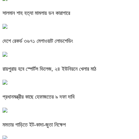
সালমান শাহ হত্যা মামলায় ডন কারাগারে
দেশে রেকর্ড ৩৬৭১ মেগাওয়াট লোডশেডিং
রায়পুরায় হবে স্পোর্টস ভিলেজ, ২৪ ইউনিয়নে খেলার মাঠ
প্রধানমন্ত্রীর কাছে হেফাজতের ৯ দফা দাবি
মমতার গাড়িতে ইট-কাদা-জুতা নিক্ষেপ