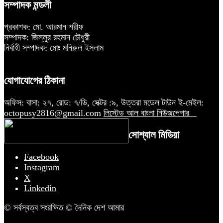
সম্পাদক মন্ডলী
প্রকাশক: মো. আরমান শরীফ
সম্পাদক: জিল্লুর রহমান চৌধুরী
নির্বাহী সম্পাদক: মোঃ মনিরুল ইসলাম
যোগাযোগের ঠিকানা
অফিস: বাসা: ২৭, রোড: ৭/ডি, সেক্টর :৯, উত্তরা মডেল টাউন ই-মেইল:
octopusy2816@gmail.com
লিস্টেড আল বাংলা নিউজপেপার
সোশ্যাল মিডিয়া
Facebook
Instagram
X
Linkedin
© সর্বস্বত্ব সংরক্ষিত © দৈনিক দেশ আমার