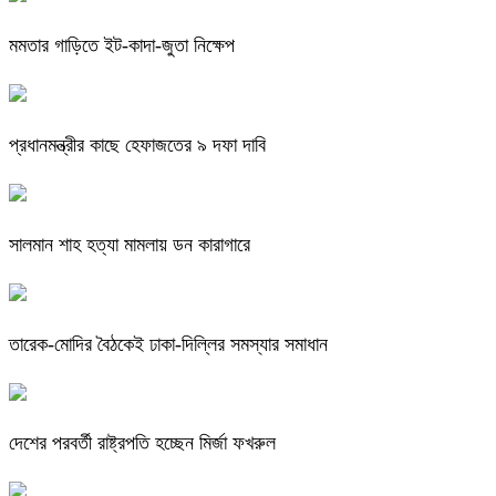
মমতার গাড়িতে ইট-কাদা-জুতা নিক্ষেপ
প্রধানমন্ত্রীর কাছে হেফাজতের ৯ দফা দাবি
সালমান শাহ হত্যা মামলায় ডন কারাগারে
তারেক-মোদির বৈঠকেই ঢাকা-দিল্লির সমস্যার সমাধান
দেশের পরবর্তী রাষ্ট্রপতি হচ্ছেন মির্জা ফখরুল