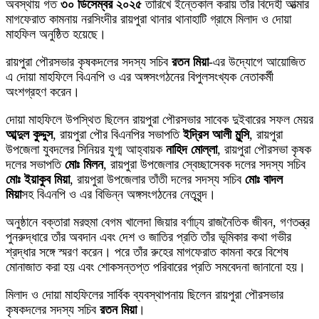
অবস্থায় গত
৩০ ডিসেম্বর ২০২৫
তারিখে ইন্তেকাল করায় তাঁর বিদেহী আত্মার
মাগফেরাত কামনায় নরসিংদীর রায়পুরা থানার থানাহাটি গ্রামে মিলাদ ও দোয়া
মাহফিল অনুষ্ঠিত হয়েছে।
রায়পুরা পৌরসভার কৃষকদলের সদস্য সচিব
রতন মিয়া
-এর উদ্যোগে আয়োজিত
এ দোয়া মাহফিলে বিএনপি ও এর অঙ্গসংগঠনের বিপুলসংখ্যক নেতাকর্মী
অংশগ্রহণ করেন।
দোয়া মাহফিলে উপস্থিত ছিলেন রায়পুরা পৌরসভার সাবেক দুইবারের সফল মেয়র
আব্দুল কুদ্দুস
, রায়পুরা পৌর বিএনপির সভাপতি
ইদ্রিস আলী মুন্সি
, রায়পুরা
উপজেলা যুবদলের সিনিয়র যুগ্ম আহ্বায়ক
নাহিদ মোল্লা
, রায়পুরা পৌরসভা কৃষক
দলের সভাপতি
মোঃ মিলন
, রায়পুরা উপজেলার স্বেচ্ছাসেবক দলের সদস্য সচিব
মোঃ ইয়াকুব মিয়া
, রায়পুরা উপজেলার তাঁতী দলের সদস্য সচিব
মোঃ বাদল
মিয়া
সহ বিএনপি ও এর বিভিন্ন অঙ্গসংগঠনের নেতৃবৃন্দ।
অনুষ্ঠানে বক্তারা মরহুমা বেগম খালেদা জিয়ার বর্ণাঢ্য রাজনৈতিক জীবন, গণতন্ত্র
পুনরুদ্ধারে তাঁর অবদান এবং দেশ ও জাতির প্রতি তাঁর ভূমিকার কথা গভীর
শ্রদ্ধার সঙ্গে স্মরণ করেন। পরে তাঁর রুহের মাগফেরাত কামনা করে বিশেষ
মোনাজাত করা হয় এবং শোকসন্তপ্ত পরিবারের প্রতি সমবেদনা জানানো হয়।
মিলাদ ও দোয়া মাহফিলের সার্বিক ব্যবস্থাপনায় ছিলেন রায়পুরা পৌরসভার
কৃষকদলের সদস্য সচিব
রতন মিয়া
।