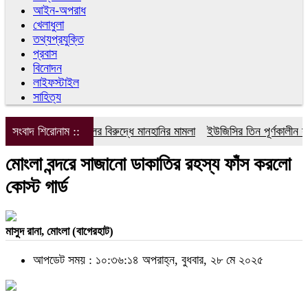
আইন-অপরাধ
খেলাধুলা
তথ্যপ্রযুক্তি
প্রবাস
বিনোদন
লাইফস্টাইল
সাহিত্য
সংবাদ শিরোনাম ::
ডিপজলের বিরুদ্ধে মানহানির মামলা
ইউজিসির তিন পূর্ণকালীন সদস্য
মোংলা বন্দরে সাজানো ডাকাতির রহস্য ফাঁস করলো
কোস্ট গার্ড
মাসুদ রানা, মোংলা (বাগেরহাট)
আপডেট সময় : ১০:৩৬:১৪ অপরাহ্ন, বুধবার, ২৮ মে ২০২৫