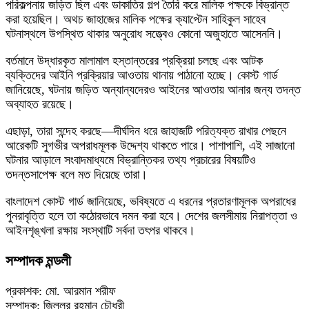
পরিকল্পনায় জড়িত ছিল এবং ডাকাতির গল্প তৈরি করে মালিক পক্ষকে বিভ্রান্ত
করা হয়েছিল। অথচ জাহাজের মালিক পক্ষের ক্যাপ্টেন সাহিকুল সাহেব
ঘটনাস্থলে উপস্থিত থাকার অনুরোধ সত্ত্বেও কোনো অজুহাতে আসেননি।
বর্তমানে উদ্ধারকৃত মালামাল হস্তান্তরের প্রক্রিয়া চলছে এবং আটক
ব্যক্তিদের আইনি প্রক্রিয়ার আওতায় থানায় পাঠানো হচ্ছে। কোস্ট গার্ড
জানিয়েছে, ঘটনায় জড়িত অন্যান্যদেরও আইনের আওতায় আনার জন্য তদন্ত
অব্যাহত রয়েছে।
এছাড়া, তারা সন্দেহ করছে—দীর্ঘদিন ধরে জাহাজটি পরিত্যক্ত রাখার পেছনে
আরেকটি সুগভীর অপরাধমূলক উদ্দেশ্য থাকতে পারে। পাশাপাশি, এই সাজানো
ঘটনার আড়ালে সংবাদমাধ্যমে বিভ্রান্তিকর তথ্য প্রচারের বিষয়টিও
তদন্তসাপেক্ষ বলে মত দিয়েছে তারা।
বাংলাদেশ কোস্ট গার্ড জানিয়েছে, ভবিষ্যতে এ ধরনের প্রতারণামূলক অপরাধের
পুনরাবৃত্তি হলে তা কঠোরভাবে দমন করা হবে। দেশের জলসীমায় নিরাপত্তা ও
আইনশৃঙ্খলা রক্ষায় সংস্থাটি সর্বদা তৎপর থাকবে।
সম্পাদক মন্ডলী
প্রকাশক: মো. আরমান শরীফ
সম্পাদক: জিল্লুর রহমান চৌধুরী