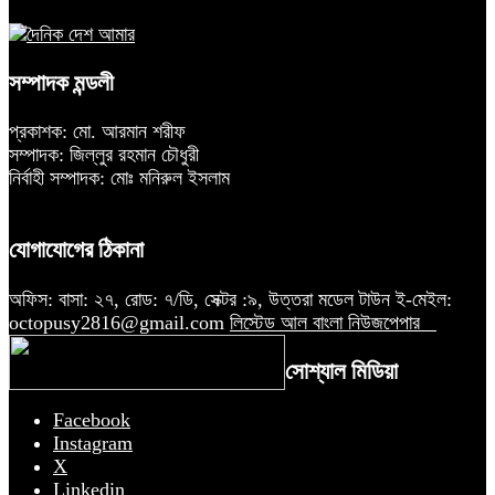
সম্পাদক মন্ডলী
প্রকাশক: মো. আরমান শরীফ
সম্পাদক: জিল্লুর রহমান চৌধুরী
নির্বাহী সম্পাদক: মোঃ মনিরুল ইসলাম
যোগাযোগের ঠিকানা
অফিস: বাসা: ২৭, রোড: ৭/ডি, সেক্টর :৯, উত্তরা মডেল টাউন ই-মেইল:
octopusy2816@gmail.com
লিস্টেড আল বাংলা নিউজপেপার
সোশ্যাল মিডিয়া
Facebook
Instagram
X
Linkedin