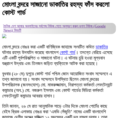
মোংলা বন্দরে সাজানো ডাকাতির রহস্য ফাঁস করলো
কোস্ট গার্ড
দৈনিক দেশ আমার অনলাইনের সর্বশেষ নিউজ পেতে অনুসরণ করুন
গুগল নিউজ (Google
News)
ফিডটি
মোংলা বন্দরে নোঙর করা একটি বাণিজ্যিক জাহাজে সংঘটিত কথিত
ডাকাতির
ঘটনার রহস্য উদঘাটন করেছে বাংলাদেশ
কোস্ট গার্ড
। তদন্তে বেরিয়ে এসেছে
এটি একটি পূর্বপরিকল্পিত ও সাজানো ঘটনা। এ ঘটনায় চুরি হওয়া মূল্যবান
যন্ত্রাংশ উদ্ধার এবং তিনজন জড়িত ব্যক্তিকে আটক করা হয়েছে।
বুধবার (২৮ মে) দুপুরে কোস্ট গার্ড পশ্চিম জোন আয়োজিত সংবাদ সম্মেলনে এ
তথ্য জানানো হয়। সংবাদ সম্মেলনে উপস্থিত ছিলেন মোংলা বন্দরের
উপপরিচালক (জনসংযোগ) মো. মাকরুজ্জামান, নিরাপত্তা কর্মকর্তা লেফটেন্যান্ট
কমান্ডার (অব.) মো. নজরুল ইসলাম এবং কোস্ট গার্ডের মিডিয়া কর্মকর্তা
লেফটেন্যান্ট কমান্ডার আবরার হাসান।
তিনি জানান, ২৬ মে রাত আনুমানিক সাড়ে ৩টার দিকে মোংলা পোর্টের কাছে
বেইস ক্রিক এলাকায় নোঙর করা ‘এমভি সেঁজুতি’ নামের একটি বাংলাদেশি
জাহাজে দেশীয় অস্ত্রে সজ্জিত ১২ সদস্যের একটি দল হামলা চালায়। তারা