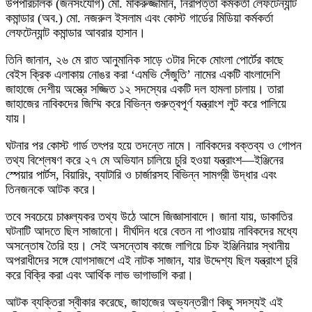
উপপরিচালক (জনসংযোগ) মো. মাকরুজ্জামান, নিরাপত্তা কর্মকর্তা লেফটেন্যান্ট
কমান্ডার (অব.) মো. নজরুল ইসলাম এবং কোস্ট গার্ডের মিডিয়া কর্মকর্তা
লেফটেন্যান্ট কমান্ডার আবরার হাসান।
তিনি জানান, ২৬ মে রাত আনুমানিক সাড়ে ৩টার দিকে মোংলা পোর্টের কাছে
বেইস ক্রিক এলাকায় নোঙর করা ‘এমভি সেঁজুতি’ নামের একটি বাংলাদেশি
জাহাজে দেশীয় অস্ত্রে সজ্জিত ১২ সদস্যের একটি দল হামলা চালায়। তারা
জাহাজের নাবিকদের জিম্মি করে বিভিন্ন গুরুত্বপূর্ণ যন্ত্রাংশ লুট করে পালিয়ে
যায়।
ঘটনার পর কোস্ট গার্ড তৎপর হয়ে তদন্তে নামে। নাবিকদের বক্তব্য ও গোপন
তথ্য বিশ্লেষণ করে ২৭ মে অভিযান চালিয়ে চুরি হওয়া যন্ত্রাংশ—ইঞ্জিনের
স্পেয়ার পার্টস, বিয়ারিং, ব্যাটারি ও চার্জারসহ বিভিন্ন সামগ্রী উদ্ধার এবং
তিনজনকে আটক করে।
তবে সবচেয়ে চাঞ্চল্যকর তথ্য উঠে আসে জিজ্ঞাসাবাদে। জানা যায়, ডাকাতির
ঘটনাটি আদতে ছিল সাজানো। দীর্ঘদিন ধরে বেতন না পাওয়ায় নাবিকদের মধ্যে
অসন্তোষ তৈরি হয়। সেই অসন্তোষ কাজে লাগিয়ে চিফ ইঞ্জিনিয়ার স্থানীয়
অপরাধীদের সঙ্গে যোগসাজশে এই নাটক সাজান, যার উদ্দেশ্য ছিল যন্ত্রাংশ চুরি
করে বিক্রি করা এবং আর্থিক লাভ ভাগাভাগি করা।
আটক ব্যক্তিরা স্বীকার করেছে, জাহাজের অভ্যন্তরীণ কিছু সদস্যই এই