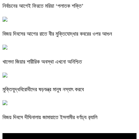
নির্বাচনের আগেই ফিরতে মরিয়া ‘পলাতক শক্তি’
বিজয় দিবসের আগের রাতে বীর মুক্তিযোদ্ধার কবরের ওপর আগুন
খালেদা জিয়ার শারীরিক অবস্থা এখনো অনিশ্চিত
মুক্তিযুদ্ধবিরোধীদের ষড়যন্ত্র মানুষ নস্যাৎ করবে
বিজয় দিবসে দীঘিনালায় জামায়াতে ইসলামীর বর্ণাঢ্য র‍্যালি