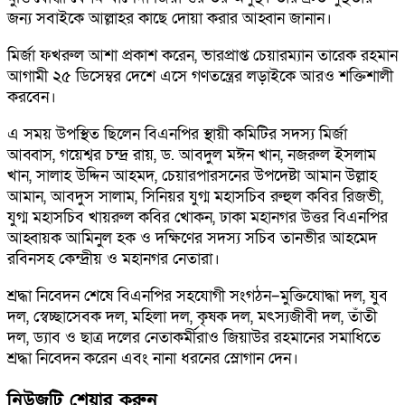
জন্য সবাইকে আল্লাহর কাছে দোয়া করার আহ্বান জানান।
মির্জা ফখরুল আশা প্রকাশ করেন, ভারপ্রাপ্ত চেয়ারম্যান তারেক রহমান
আগামী ২৫ ডিসেম্বর দেশে এসে গণতন্ত্রের লড়াইকে আরও শক্তিশালী
করবেন।
এ সময় উপস্থিত ছিলেন বিএনপির স্থায়ী কমিটির সদস্য মির্জা
আব্বাস, গয়েশ্বর চন্দ্র রায়, ড. আবদুল মঈন খান, নজরুল ইসলাম
খান, সালাহ উদ্দিন আহমদ, চেয়ারপারসনের উপদেষ্টা আমান উল্লাহ
আমান, আবদুস সালাম, সিনিয়র যুগ্ম মহাসচিব রুহুল কবির রিজভী,
যুগ্ম মহাসচিব খায়রুল কবির খোকন, ঢাকা মহানগর উত্তর বিএনপির
আহ্বায়ক আমিনুল হক ও দক্ষিণের সদস্য সচিব তানভীর আহমেদ
রবিনসহ কেন্দ্রীয় ও মহানগর নেতারা।
শ্রদ্ধা নিবেদন শেষে বিএনপির সহযোগী সংগঠন–মুক্তিযোদ্ধা দল, যুব
দল, স্বেচ্ছাসেবক দল, মহিলা দল, কৃষক দল, মৎস্যজীবী দল, তাঁতী
দল, ড্যাব ও ছাত্র দলের নেতাকর্মীরাও জিয়াউর রহমানের সমাধিতে
শ্রদ্ধা নিবেদন করেন এবং নানা ধরনের স্লোগান দেন।
নিউজটি শেয়ার করুন