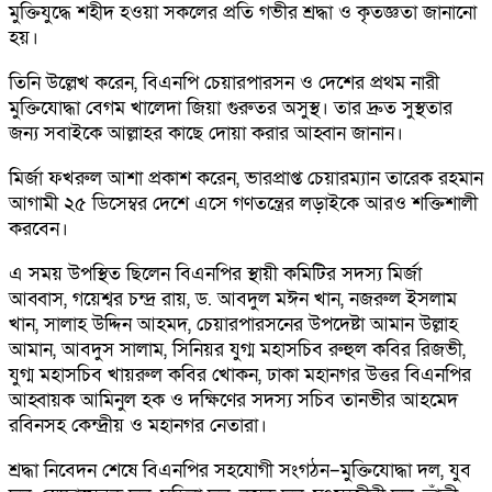
মুক্তিযুদ্ধে শহীদ হওয়া সকলের প্রতি গভীর শ্রদ্ধা ও কৃতজ্ঞতা জানানো
হয়।
তিনি উল্লেখ করেন, বিএনপি চেয়ারপারসন ও দেশের প্রথম নারী
মুক্তিযোদ্ধা বেগম খালেদা জিয়া গুরুতর অসুস্থ। তার দ্রুত সুস্থতার
জন্য সবাইকে আল্লাহর কাছে দোয়া করার আহ্বান জানান।
মির্জা ফখরুল আশা প্রকাশ করেন, ভারপ্রাপ্ত চেয়ারম্যান তারেক রহমান
আগামী ২৫ ডিসেম্বর দেশে এসে গণতন্ত্রের লড়াইকে আরও শক্তিশালী
করবেন।
এ সময় উপস্থিত ছিলেন বিএনপির স্থায়ী কমিটির সদস্য মির্জা
আব্বাস, গয়েশ্বর চন্দ্র রায়, ড. আবদুল মঈন খান, নজরুল ইসলাম
খান, সালাহ উদ্দিন আহমদ, চেয়ারপারসনের উপদেষ্টা আমান উল্লাহ
আমান, আবদুস সালাম, সিনিয়র যুগ্ম মহাসচিব রুহুল কবির রিজভী,
যুগ্ম মহাসচিব খায়রুল কবির খোকন, ঢাকা মহানগর উত্তর বিএনপির
আহ্বায়ক আমিনুল হক ও দক্ষিণের সদস্য সচিব তানভীর আহমেদ
রবিনসহ কেন্দ্রীয় ও মহানগর নেতারা।
শ্রদ্ধা নিবেদন শেষে বিএনপির সহযোগী সংগঠন–মুক্তিযোদ্ধা দল, যুব