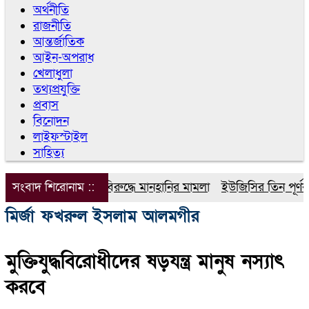
অর্থনীতি
রাজনীতি
আন্তর্জাতিক
আইন-অপরাধ
খেলাধুলা
তথ্যপ্রযুক্তি
প্রবাস
বিনোদন
লাইফস্টাইল
সাহিত্য
সংবাদ শিরোনাম ::
ডিপজলের বিরুদ্ধে মানহানির মামলা
ইউজিসির তিন পূর্ণকালীন
মির্জা ফখরুল ইসলাম আলমগীর
মুক্তিযুদ্ধবিরোধীদের ষড়যন্ত্র মানুষ নস্যাৎ
করবে