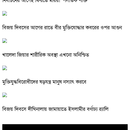
নির্বাচনের আগেই ফিরতে মরিয়া ‘পলাতক শক্তি’
বিজয় দিবসের আগের রাতে বীর মুক্তিযোদ্ধার কবরের ওপর আগুন
খালেদা জিয়ার শারীরিক অবস্থা এখনো অনিশ্চিত
মুক্তিযুদ্ধবিরোধীদের ষড়যন্ত্র মানুষ নস্যাৎ করবে
বিজয় দিবসে দীঘিনালায় জামায়াতে ইসলামীর বর্ণাঢ্য র‍্যালি