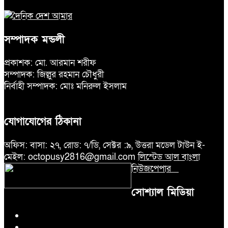
সম্পাদক মন্ডলী
প্রকাশক: মো. আরমান শরীফ
সম্পাদক: জিল্লুর রহমান চৌধুরী
নির্বাহী সম্পাদক: মোঃ মনিরুল ইসলাম
যোগাযোগের ঠিকানা
অফিস: বাসা: ২৭, রোড: ৭/ডি, সেক্টর :৯, উত্তরা মডেল টাউন ই-
মেইল: octopusy2816@gmail.com
লিস্টেড আল বাংলা
নিউজপেপার
সোশ্যাল মিডিয়া