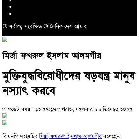
© সর্বস্বত্ব সংরক্ষিত © দৈনিক দেশ আমার
মির্জা ফখরুল ইসলাম আলমগীর
মুক্তিযুদ্ধবিরোধীদের ষড়যন্ত্র মানুষ
নস্যাৎ করবে
আপডেট সময় : ১২:৫৭:১৭ অপরাহ্ন, মঙ্গলবার, ১৬ ডিসেম্বর ২০২৫
বিএনপি মহাসচিব
মির্জা ফখরুল ইসলাম আলমগীর
বলেছেন,