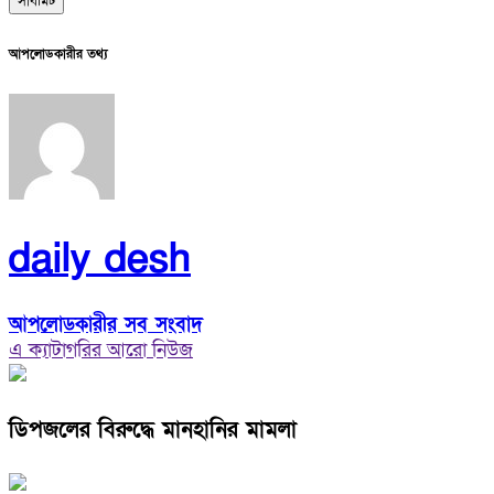
আপলোডকারীর তথ্য
daily desh
আপলোডকারীর সব সংবাদ
এ ক্যাটাগরির আরো নিউজ
ডিপজলের বিরুদ্ধে মানহানির মামলা