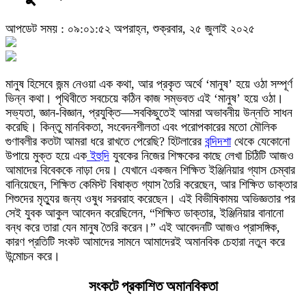
আপডেট সময় : ০৯:০১:৫২ অপরাহ্ন, শুক্রবার, ২৫ জুলাই ২০২৫
মানুষ হিসেবে জন্ম নেওয়া এক কথা, আর প্রকৃত অর্থে ‘মানুষ’ হয়ে ওঠা সম্পূর্ণ
ভিন্ন কথা। পৃথিবীতে সবচেয়ে কঠিন কাজ সম্ভবত এই ‘মানুষ’ হয়ে ওঠা।
সভ্যতা, জ্ঞান-বিজ্ঞান, প্রযুক্তি—সবকিছুতেই আমরা অভাবনীয় উন্নতি সাধন
করেছি। কিন্তু মানবিকতা, সংবেদনশীলতা এবং পরোপকারের মতো মৌলিক
গুণাবলীর কতটা আমরা ধরে রাখতে পেরেছি? হিটলারের
বন্দিদশা
থেকে যেকোনো
উপায়ে মুক্ত হয়ে এক
ইহুদি
যুবকের নিজের শিক্ষকের কাছে লেখা চিঠিটি আজও
আমাদের বিবেককে নাড়া দেয়। যেখানে একজন শিক্ষিত ইঞ্জিনিয়ার গ্যাস চেম্বার
বানিয়েছেন, শিক্ষিত কেমিস্ট বিষাক্ত গ্যাস তৈরি করেছেন, আর শিক্ষিত ডাক্তার
শিশুদের মৃত্যুর জন্য ওষুধ সরবরাহ করেছেন। এই বিভীষিকাময় অভিজ্ঞতার পর
সেই যুবক আকুল আবেদন করেছিলেন, “শিক্ষিত ডাক্তার, ইঞ্জিনিয়ার বানানো
বন্ধ করে তারা যেন মানুষ তৈরি করেন।” এই আবেদনটি আজও প্রাসঙ্গিক,
কারণ প্রতিটি সংকট আমাদের সামনে আমাদেরই অমানবিক চেহারা নতুন করে
উন্মোচন করে।
সংকটে প্রকাশিত অমানবিকতা