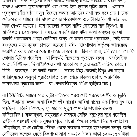
উদাহরণ। যখন মানুষের জীবন বাঁচাতে সাহায্যের হাত বাড়িয়ে দেওয়ার কথা,
তখনও একদল সুযোগসন্ধানী ওত পেতে ছিল মুনাফা লুটার জন্য। একজন
প্রত্যক্ষদর্শীর বর্ণনা মানুষ হিসেবে লজ্জায় আমাদের মাথা নত করে দেয়। ঢাকা
মেডিকেলের সামনে বার্ন হাসপাতালের প্রবেশপথে ৩০ টাকার রিকশা ভাড়া ৬০
টাকা নেওয়া হয়েছে। হাসপাতালের সামনে পানির বোতলের দাম দ্বিগুণ, যা
মানবিকতার চরম লঙ্ঘন। সবচেয়ে হৃদয়বিদারক ঘটনা হলো রক্তের ব্যবসা।
জরুরি প্রয়োজনে পোড়া রোগীদের জন্য যে তাজা রক্ত প্রয়োজন, সেই রক্ত
সংগ্রহের নামে ব্যবসা চালানো হয়েছে। যদিও হাসপাতাল কর্তৃপক্ষ জানিয়েছে
সংরক্ষিত রক্ত তাদের কোনো কাজে লাগবে না। রিল বানানো, ছবি তোলা, সেলফি
তোলার হিড়িক পড়েছিল। যা নিছকই নিজেদের প্রচারের জন্য। রাজনৈতিক
নেতা, বিশিষ্টজন, ভিআইপিদের কথা হয়তো হেনস্তার ভয়েই এড়িয়ে গেছেন
তিনি। বলেছেন, ‘না বলাই ভালো’। তাদের ভিড় কেবলই বিশৃঙ্খলা বাড়ায়।
গণমাধ্যমেও অসুস্থ প্রতিযোগিতা দেখা গেছে বিভৎস ছবি ও অমানবিক
সাক্ষাৎকার প্রচারের জন্য। যা পেশাদারিত্বের গণ্ডি ছাড়িয়ে যায়।
বার্ন ইউনিটের সামনে সাত ঘণ্টা কাটানোর পরও সেই প্রত্যক্ষদর্শীর অনুভূতি
ছিল, “আমরা কতটা অমানবিক!” তাঁর বারবার আরিসা নামের এক শিশুর মুখ মনে
পড়ছিল। তিনি লিখেছেন, ফুলগুলোর মৃত্যু পেশাদার সাংবাদিকদেরও
কাঁদিয়েছিল। ঘটনাস্থল, উত্তরায়ও মানবতা সেদিন প্রশ্নের মুখে পড়েছিল।
দুর্ঘটনার পরপরই যখন মানুষজন পুড়ে যাওয়া শিশুদের কোলে নিয়ে হাসপাতালে
দৌড়াচ্ছিল, তখন মেট্রো স্টেশন থেকে সবচেয়ে কাছের হাসপাতাল মনসুর আলী
মেডিকেল কলেজে যেতে রিকশাওয়ালারা ৩০-৪০ টাকার ভাড়া ১২০-১৫০ টাকা