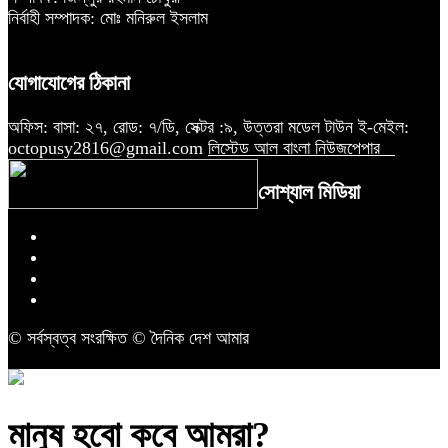
নির্বাহী সম্পাদক: মোঃ মনিরুল ইসলাম
যোগাযোগের ঠিকানা
অফিস: বাসা: ২৭, রোড: ৭/ডি, সেক্টর :৯, উত্তরা মডেল টাউন ই-মেইল:
octopusy2816@gmail.com
লিস্টেড আল বাংলা নিউজপেপার
সোশ্যাল মিডিয়া
© সর্বস্বত্ব সংরক্ষিত © দৈনিক দেশ আমার
মানুষ হবো কবে আমরা?