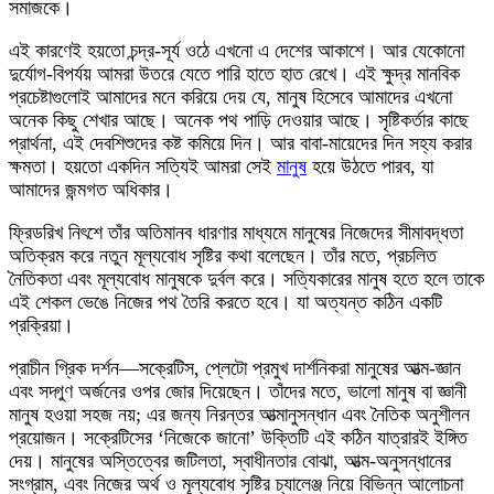
সমাজকে।
এই কারণেই হয়তো চন্দ্র-সূর্য ওঠে এখনো এ দেশের আকাশে। আর যেকোনো
দুর্যোগ-বিপর্যয় আমরা উতরে যেতে পারি হাতে হাত রেখে। এই ক্ষুদ্র মানবিক
প্রচেষ্টাগুলোই আমাদের মনে করিয়ে দেয় যে, মানুষ হিসেবে আমাদের এখনো
অনেক কিছু শেখার আছে। অনেক পথ পাড়ি দেওয়ার আছে। সৃষ্টিকর্তার কাছে
প্রার্থনা, এই দেবশিশুদের কষ্ট কমিয়ে দিন। আর বাবা-মায়েদের দিন সহ্য করার
ক্ষমতা। হয়তো একদিন সত্যিই আমরা সেই
মানুষ
হয়ে উঠতে পারব, যা
আমাদের জন্মগত অধিকার।
ফ্রিডরিখ নিৎশে তাঁর অতিমানব ধারণার মাধ্যমে মানুষের নিজেদের সীমাবদ্ধতা
অতিক্রম করে নতুন মূল্যবোধ সৃষ্টির কথা বলেছেন। তাঁর মতে, প্রচলিত
নৈতিকতা এবং মূল্যবোধ মানুষকে দুর্বল করে। সত্যিকারের মানুষ হতে হলে তাকে
এই শেকল ভেঙে নিজের পথ তৈরি করতে হবে। যা অত্যন্ত কঠিন একটি
প্রক্রিয়া।
প্রাচীন গ্রিক দর্শন—সক্রেটিস, প্লেটো প্রমুখ দার্শনিকরা মানুষের আত্ম-জ্ঞান
এবং সদ্গুণ অর্জনের ওপর জোর দিয়েছেন। তাঁদের মতে, ভালো মানুষ বা জ্ঞানী
মানুষ হওয়া সহজ নয়; এর জন্য নিরন্তর আত্মানুসন্ধান এবং নৈতিক অনুশীলন
প্রয়োজন। সক্রেটিসের ‘নিজেকে জানো’ উক্তিটি এই কঠিন যাত্রারই ইঙ্গিত
দেয়। মানুষের অস্তিত্বের জটিলতা, স্বাধীনতার বোঝা, আত্ম-অনুসন্ধানের
সংগ্রাম, এবং নিজের অর্থ ও মূল্যবোধ সৃষ্টির চ্যালেঞ্জ নিয়ে বিভিন্ন আলোচনা