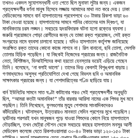
তখনও একদল সুযোগসন্ধানী ওত পেতে ছিল মুনাফা লুটার জন্য। একজন
প্রত্যক্ষদর্শীর বর্ণনা মানুষ হিসেবে লজ্জায় আমাদের মাথা নত করে দেয়। ঢাকা
মেডিকেলের সামনে বার্ন হাসপাতালের প্রবেশপথে ৩০ টাকার রিকশা ভাড়া ৬০
টাকা নেওয়া হয়েছে। হাসপাতালের সামনে পানির বোতলের দাম দ্বিগুণ, যা
মানবিকতার চরম লঙ্ঘন। সবচেয়ে হৃদয়বিদারক ঘটনা হলো রক্তের ব্যবসা।
জরুরি প্রয়োজনে পোড়া রোগীদের জন্য যে তাজা রক্ত প্রয়োজন, সেই রক্ত
সংগ্রহের নামে ব্যবসা চালানো হয়েছে। যদিও হাসপাতাল কর্তৃপক্ষ জানিয়েছে
সংরক্ষিত রক্ত তাদের কোনো কাজে লাগবে না। রিল বানানো, ছবি তোলা, সেলফি
তোলার হিড়িক পড়েছিল। যা নিছকই নিজেদের প্রচারের জন্য। রাজনৈতিক
নেতা, বিশিষ্টজন, ভিআইপিদের কথা হয়তো হেনস্তার ভয়েই এড়িয়ে গেছেন
তিনি। বলেছেন, ‘না বলাই ভালো’। তাদের ভিড় কেবলই বিশৃঙ্খলা বাড়ায়।
গণমাধ্যমেও অসুস্থ প্রতিযোগিতা দেখা গেছে বিভৎস ছবি ও অমানবিক
সাক্ষাৎকার প্রচারের জন্য। যা পেশাদারিত্বের গণ্ডি ছাড়িয়ে যায়।
বার্ন ইউনিটের সামনে সাত ঘণ্টা কাটানোর পরও সেই প্রত্যক্ষদর্শীর অনুভূতি
ছিল, “আমরা কতটা অমানবিক!” তাঁর বারবার আরিসা নামের এক শিশুর মুখ মনে
পড়ছিল। তিনি লিখেছেন, ফুলগুলোর মৃত্যু পেশাদার সাংবাদিকদেরও
কাঁদিয়েছিল। ঘটনাস্থল, উত্তরায়ও মানবতা সেদিন প্রশ্নের মুখে পড়েছিল।
দুর্ঘটনার পরপরই যখন মানুষজন পুড়ে যাওয়া শিশুদের কোলে নিয়ে হাসপাতালে
দৌড়াচ্ছিল, তখন মেট্রো স্টেশন থেকে সবচেয়ে কাছের হাসপাতাল মনসুর আলী
মেডিকেল কলেজে যেতে রিকশাওয়ালারা ৩০-৪০ টাকার ভাড়া ১২০-১৫০ টাকা
চাইছিল। মডার্ন হাসপাতালে যেতে যেখানে সিএনজিওয়ালার ভাড়া ২৫০-৩০০