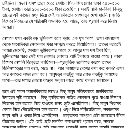
চাইছিল। মডার্ন হাসপাতালে যেতে যেখানে সিএনজিওয়ালার ভাড়া ২৫০-৩০০
টাকা, সেখানে তারা ১০০০-১২০০ টাকা চেয়েছিল। সবাই নাকি মানবিক! কিন্তু
তাদের এই কাজের মধ্য দিয়ে সেই মানবিকতার লেশমাত্র দেখা যায়নি। জাতি
হিসেবে নিজেদের যে পরিচয়টা মজ্জাগত হয়ে আছে, তাও প্রমাণ করে দিলাম
আমরা।
নেপালে যখন একটা বড় ভূমিকম্প হলো প্রায় এক যুগ আগে, তখন বাংলাদেশ
থেকে সাংবাদিকরা সেখানকার খবর সংগ্রহ করতে গিয়েছিলেন। তাদের বরাতেই
আমরা জেনেছি, সেখানে ভূমিকম্পের আগে যে আলুর দাম দশ টাকা ছিল,
ভূমিকম্পের পরও সেই দাম কোথাও কোথাও আট টাকায়ও পাওয়া গেছে। কারণ
হিসেবে নেপালি বিক্রেতা বলছিলেন—প্রাকৃতিক দুর্যোগের কারণে তাদের
জিনিসপত্রের দাম কমে, বেড়ে না। আর আমাদের দেশের কথা কত বলব? এখন
আর বলতেও লজ্জা বোধ হয়। মানুষত্ব কতটুকু আর লোভ কতটুকু আমাদের
মাঝে—তার মাপার কোনো যন্ত্রের সন্ধান কারো কাছে থাকলে জানাবেন।
তবে এই সকল অমানবিকতার মাঝেও কিছু মানুষ সত্যিকারের মানবিকতার
উদাহরণ সৃষ্টি করেছেন। কিছু ব্যক্তিগত গাড়ির লোকজন পুড়ে যাওয়া নিষ্পাপ
শিশুদের হাসপাতালে নিয়ে যাওয়ার জন্য ছুটে এসেছিলেন। কিছু মানুষ শিশুদের
কোলে নিয়ে দৌড়েছিলেন হাসপাতালে। ওষুধ নিয়ে দাঁড়িয়েছিলেন, স্বজনদের
জন্য পানি ও খাবার নিয়ে এসেছিলেন। ডাক্তাররা আপ্রাণ চেষ্টা চালাচ্ছেন জীবন
বাঁচানোর জন্য। এই ছোট ছোট মানবিক কাজগুলোই প্রমাণ করে, সমাজে
অন্ধকার ছড়িয়ে পড়লেও সেই অন্ধকার পুরোপুরি গ্রাস করতে পারেনি আমাদের