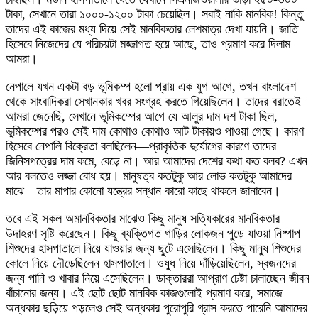
টাকা, সেখানে তারা ১০০০-১২০০ টাকা চেয়েছিল। সবাই নাকি মানবিক! কিন্তু
তাদের এই কাজের মধ্য দিয়ে সেই মানবিকতার লেশমাত্র দেখা যায়নি। জাতি
হিসেবে নিজেদের যে পরিচয়টা মজ্জাগত হয়ে আছে, তাও প্রমাণ করে দিলাম
আমরা।
নেপালে যখন একটা বড় ভূমিকম্প হলো প্রায় এক যুগ আগে, তখন বাংলাদেশ
থেকে সাংবাদিকরা সেখানকার খবর সংগ্রহ করতে গিয়েছিলেন। তাদের বরাতেই
আমরা জেনেছি, সেখানে ভূমিকম্পের আগে যে আলুর দাম দশ টাকা ছিল,
ভূমিকম্পের পরও সেই দাম কোথাও কোথাও আট টাকায়ও পাওয়া গেছে। কারণ
হিসেবে নেপালি বিক্রেতা বলছিলেন—প্রাকৃতিক দুর্যোগের কারণে তাদের
জিনিসপত্রের দাম কমে, বেড়ে না। আর আমাদের দেশের কথা কত বলব? এখন
আর বলতেও লজ্জা বোধ হয়। মানুষত্ব কতটুকু আর লোভ কতটুকু আমাদের
মাঝে—তার মাপার কোনো যন্ত্রের সন্ধান কারো কাছে থাকলে জানাবেন।
তবে এই সকল অমানবিকতার মাঝেও কিছু মানুষ সত্যিকারের মানবিকতার
উদাহরণ সৃষ্টি করেছেন। কিছু ব্যক্তিগত গাড়ির লোকজন পুড়ে যাওয়া নিষ্পাপ
শিশুদের হাসপাতালে নিয়ে যাওয়ার জন্য ছুটে এসেছিলেন। কিছু মানুষ শিশুদের
কোলে নিয়ে দৌড়েছিলেন হাসপাতালে। ওষুধ নিয়ে দাঁড়িয়েছিলেন, স্বজনদের
জন্য পানি ও খাবার নিয়ে এসেছিলেন। ডাক্তাররা আপ্রাণ চেষ্টা চালাচ্ছেন জীবন
বাঁচানোর জন্য। এই ছোট ছোট মানবিক কাজগুলোই প্রমাণ করে, সমাজে
অন্ধকার ছড়িয়ে পড়লেও সেই অন্ধকার পুরোপুরি গ্রাস করতে পারেনি আমাদের