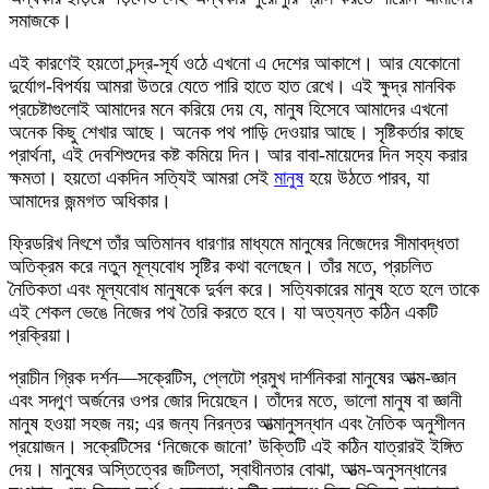
সমাজকে।
এই কারণেই হয়তো চন্দ্র-সূর্য ওঠে এখনো এ দেশের আকাশে। আর যেকোনো
দুর্যোগ-বিপর্যয় আমরা উতরে যেতে পারি হাতে হাত রেখে। এই ক্ষুদ্র মানবিক
প্রচেষ্টাগুলোই আমাদের মনে করিয়ে দেয় যে, মানুষ হিসেবে আমাদের এখনো
অনেক কিছু শেখার আছে। অনেক পথ পাড়ি দেওয়ার আছে। সৃষ্টিকর্তার কাছে
প্রার্থনা, এই দেবশিশুদের কষ্ট কমিয়ে দিন। আর বাবা-মায়েদের দিন সহ্য করার
ক্ষমতা। হয়তো একদিন সত্যিই আমরা সেই
মানুষ
হয়ে উঠতে পারব, যা
আমাদের জন্মগত অধিকার।
ফ্রিডরিখ নিৎশে তাঁর অতিমানব ধারণার মাধ্যমে মানুষের নিজেদের সীমাবদ্ধতা
অতিক্রম করে নতুন মূল্যবোধ সৃষ্টির কথা বলেছেন। তাঁর মতে, প্রচলিত
নৈতিকতা এবং মূল্যবোধ মানুষকে দুর্বল করে। সত্যিকারের মানুষ হতে হলে তাকে
এই শেকল ভেঙে নিজের পথ তৈরি করতে হবে। যা অত্যন্ত কঠিন একটি
প্রক্রিয়া।
প্রাচীন গ্রিক দর্শন—সক্রেটিস, প্লেটো প্রমুখ দার্শনিকরা মানুষের আত্ম-জ্ঞান
এবং সদ্গুণ অর্জনের ওপর জোর দিয়েছেন। তাঁদের মতে, ভালো মানুষ বা জ্ঞানী
মানুষ হওয়া সহজ নয়; এর জন্য নিরন্তর আত্মানুসন্ধান এবং নৈতিক অনুশীলন
প্রয়োজন। সক্রেটিসের ‘নিজেকে জানো’ উক্তিটি এই কঠিন যাত্রারই ইঙ্গিত
দেয়। মানুষের অস্তিত্বের জটিলতা, স্বাধীনতার বোঝা, আত্ম-অনুসন্ধানের