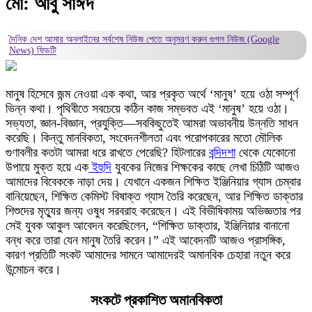
মো: আবু সাঈদ
দৈনিক দেশ আমার অনলাইনের সর্বশেষ নিউজ পেতে অনুসরণ করুন
গুগল নিউজ (Google
News)
ফিডটি
মানুষ হিসেবে জন্ম নেওয়া এক কথা, আর প্রকৃত অর্থে ‘মানুষ’ হয়ে ওঠা সম্পূর্ণ
ভিন্ন কথা। পৃথিবীতে সবচেয়ে কঠিন কাজ সম্ভবত এই ‘মানুষ’ হয়ে ওঠা।
সভ্যতা, জ্ঞান-বিজ্ঞান, প্রযুক্তি—সবকিছুতেই আমরা অভাবনীয় উন্নতি সাধন
করেছি। কিন্তু মানবিকতা, সংবেদনশীলতা এবং পরোপকারের মতো মৌলিক
গুণাবলীর কতটা আমরা ধরে রাখতে পেরেছি? হিটলারের
বন্দিদশা
থেকে যেকোনো
উপায়ে মুক্ত হয়ে এক
ইহুদি
যুবকের নিজের শিক্ষকের কাছে লেখা চিঠিটি আজও
আমাদের বিবেককে নাড়া দেয়। যেখানে একজন শিক্ষিত ইঞ্জিনিয়ার গ্যাস চেম্বার
বানিয়েছেন, শিক্ষিত কেমিস্ট বিষাক্ত গ্যাস তৈরি করেছেন, আর শিক্ষিত ডাক্তার
শিশুদের মৃত্যুর জন্য ওষুধ সরবরাহ করেছেন। এই বিভীষিকাময় অভিজ্ঞতার পর
সেই যুবক আকুল আবেদন করেছিলেন, “শিক্ষিত ডাক্তার, ইঞ্জিনিয়ার বানানো
বন্ধ করে তারা যেন মানুষ তৈরি করেন।” এই আবেদনটি আজও প্রাসঙ্গিক,
কারণ প্রতিটি সংকট আমাদের সামনে আমাদেরই অমানবিক চেহারা নতুন করে
উন্মোচন করে।
সংকটে প্রকাশিত অমানবিকতা