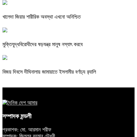
খালেদা জিয়ার শারীরিক অবস্থা এখনো অনিশ্চিত
মুক্তিযুদ্ধবিরোধীদের ষড়যন্ত্র মানুষ নস্যাৎ করবে
বিজয় দিবসে দীঘিনালায় জামায়াতে ইসলামীর বর্ণাঢ্য র‍্যালি
সম্পাদক মন্ডলী
প্রকাশক: মো. আরমান শরীফ
সম্পাদক: জিল্লুর রহমান চৌধুরী