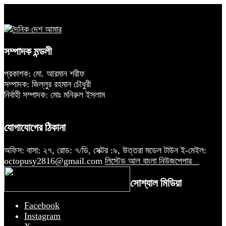
সম্পাদক মন্ডলী
প্রকাশক: মো. আরমান শরীফ
সম্পাদক: জিল্লুর রহমান চৌধুরী
নির্বাহী সম্পাদক: মোঃ মনিরুল ইসলাম
যোগাযোগের ঠিকানা
অফিস: বাসা: ২৭, রোড: ৭/ডি, সেক্টর :৯, উত্তরা মডেল টাউন ই-মেইল:
octopusy2816@gmail.com
লিস্টেড আল বাংলা নিউজপেপার
সোশ্যাল মিডিয়া
Facebook
Instagram