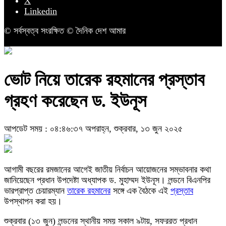
X
Linkedin
© সর্বস্বত্ব সংরক্ষিত © দৈনিক দেশ আমার
ভোট নিয়ে তারেক রহমানের প্রস্তাব
গ্রহণ করেছেন ড. ইউনূস
আপডেট সময় : ০৪:৪৬:৩৭ অপরাহ্ন, শুক্রবার, ১৩ জুন ২০২৫
আগামী বছরের রমজানের আগেই জাতীয় নির্বাচন আয়োজনের সম্ভাবনার কথা
জানিয়েছেন প্রধান উপদেষ্টা অধ্যাপক ড. মুহাম্মদ ইউনূস। লন্ডনে বিএনপির
ভারপ্রাপ্ত চেয়ারম্যান
তারেক রহমানের
সঙ্গে এক বৈঠকে এই
প্রস্তাব
উপস্থাপন করা হয়।
শুক্রবার (১৩ জুন) লন্ডনের স্থানীয় সময় সকাল ৯টায়, সফররত প্রধান