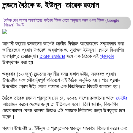
লন্ডনে বৈঠকে ড. ইউনূস–তারেক রহমান
দৈনিক দেশ আমার অনলাইনের সর্বশেষ নিউজ পেতে অনুসরণ করুন
গুগল নিউজ (Google
News)
ফিডটি
আগামী বছরের রমজানের আগেই জাতীয় নির্বাচন আয়োজনের সম্ভাবনার কথা
জানিয়েছেন প্রধান উপদেষ্টা অধ্যাপক ড. মুহাম্মদ ইউনূস। লন্ডনে বিএনপির
ভারপ্রাপ্ত চেয়ারম্যান
তারেক রহমানের
সঙ্গে এক বৈঠকে এই
প্রস্তাব
উপস্থাপন করা হয়।
শুক্রবার (১৩ জুন) লন্ডনের স্থানীয় সময় সকাল ৯টায়, সফররত প্রধান
উপদেষ্টার সঙ্গে সৌহার্দ্যপূর্ণ পরিবেশে এই বৈঠক অনুষ্ঠিত হয়। পরে প্রধান
উপদেষ্টার প্রেস উইং থেকে পাঠানো এক বিজ্ঞপ্তিতে বিষয়টি জানানো হয়।
বৈঠকে তারেক রহমান প্রস্তাব দেন যে, ২০২৬ সালের রমজানের আগে
ভোটের
আয়োজন করলে দেশের জন্য তা ইতিবাচক হবে। তিনি জানান, বিএনপির
চেয়ারপারসন বেগম খালেদা জিয়াও এই সময়কে নির্বাচনের জন্য উপযুক্ত মনে
করেন।
প্রধান উপদেষ্টা ড. ইউনূস এ প্রস্তাবকে গুরুত্ব সহকারে বিবেচনা করেন এবং