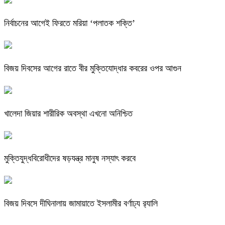
নির্বাচনের আগেই ফিরতে মরিয়া ‘পলাতক শক্তি’
বিজয় দিবসের আগের রাতে বীর মুক্তিযোদ্ধার কবরের ওপর আগুন
খালেদা জিয়ার শারীরিক অবস্থা এখনো অনিশ্চিত
মুক্তিযুদ্ধবিরোধীদের ষড়যন্ত্র মানুষ নস্যাৎ করবে
বিজয় দিবসে দীঘিনালায় জামায়াতে ইসলামীর বর্ণাঢ্য র‍্যালি