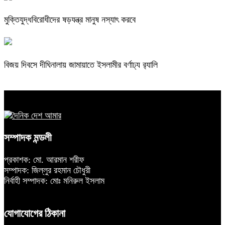
মুক্তিযুদ্ধবিরোধীদের ষড়যন্ত্র মানুষ নস্যাৎ করবে
বিজয় দিবসে দীঘিনালায় জামায়াতে ইসলামীর বর্ণাঢ্য র‍্যালি
সম্পাদক মন্ডলী
প্রকাশক: মো. আরমান শরীফ
সম্পাদক: জিল্লুর রহমান চৌধুরী
নির্বাহী সম্পাদক: মোঃ মনিরুল ইসলাম
যোগাযোগের ঠিকানা