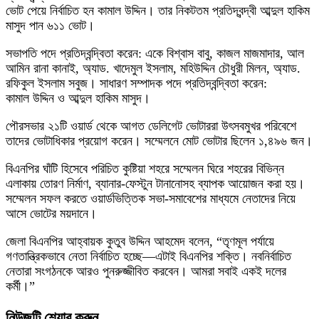
ভোট পেয়ে নির্বাচিত হন কামাল উদ্দিন। তার নিকটতম প্রতিদ্বন্দ্বী আব্দুল হাকিম
মাসুদ পান ৬১১ ভোট।
সভাপতি পদে প্রতিদ্বন্দ্বিতা করেন: একে বিশ্বাস বাবু, কাজল মাজমাদার, আল
আমিন রানা কানাই, অ্যাড. খাদেমুল ইসলাম, মহিউদ্দিন চৌধুরী মিলন, অ্যাড.
রফিকুল ইসলাম সবুজ। সাধারণ সম্পাদক পদে প্রতিদ্বন্দ্বিতা করেন:
কামাল উদ্দিন ও আব্দুল হাকিম মাসুদ।
পৌরসভার ২১টি ওয়ার্ড থেকে আগত ডেলিগেট ভোটাররা উৎসবমুখর পরিবেশে
তাদের ভোটাধিকার প্রয়োগ করেন। সম্মেলনে মোট ভোটার ছিলেন ১,৪৯৬ জন।
বিএনপির ঘাঁটি হিসেবে পরিচিত কুষ্টিয়া শহরে সম্মেলন ঘিরে শহরের বিভিন্ন
এলাকায় তোরণ নির্মাণ, ব্যানার-ফেস্টুন টানানোসহ ব্যাপক আয়োজন করা হয়।
সম্মেলন সফল করতে ওয়ার্ডভিত্তিক সভা-সমাবেশের মাধ্যমে নেতাদের নিয়ে
আসে ভোটের ময়দানে।
জেলা বিএনপির আহ্বায়ক কুতুব উদ্দিন আহমেদ বলেন, “তৃণমূল পর্যায়ে
গণতান্ত্রিকভাবে নেতা নির্বাচিত হচ্ছে—এটাই বিএনপির শক্তি। নবনির্বাচিত
নেতারা সংগঠনকে আরও পুনরুজ্জীবিত করবেন। আমরা সবাই একই দলের
কর্মী।”
নিউজটি শেয়ার করুন