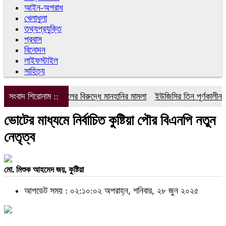
আইন-অপরাধ
খেলাধুলা
তথ্যপ্রযুক্তি
প্রবাস
বিনোদন
লাইফস্টাইল
সাহিত্য
সংবাদ শিরোনাম ::
ডিপজলের বিরুদ্ধে মানহানির মামলা
ইউজিসির তিন পূর্ণকালীন সদস
ভোটের মাধ্যমে নির্বাচিত কুষ্টিয়া পৌর বিএনপি নতুন
নেতৃত্ব
মো. মিশুক আহমেদ জয়, কুষ্টিয়া
আপডেট সময় : ০২:১০:০২ অপরাহ্ন, শনিবার, ২৮ জুন ২০২৫