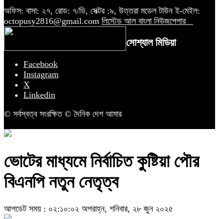
অফিস: বাসা: ২৭, রোড: ৭/ডি, সেক্টর :৯, উত্তরা মডেল টাউন ই-মেইল:
octopusy2816@gmail.com
লিস্টেড আল বাংলা নিউজপেপার
সোশ্যাল মিডিয়া
Facebook
Instagram
X
Linkedin
© সর্বস্বত্ব সংরক্ষিত © দৈনিক দেশ আমার
ভোটের মাধ্যমে নির্বাচিত কুষ্টিয়া পৌর
বিএনপি নতুন নেতৃত্ব
আপডেট সময় : ০২:১০:০২ অপরাহ্ন, শনিবার, ২৮ জুন ২০২৫