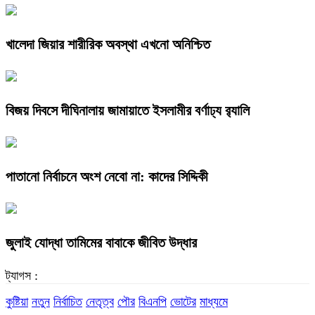
খালেদা জিয়ার শারীরিক অবস্থা এখনো অনিশ্চিত
বিজয় দিবসে দীঘিনালায় জামায়াতে ইসলামীর বর্ণাঢ্য র‍্যালি
পাতানো নির্বাচনে অংশ নেবো না: কাদের সিদ্দিকী
জুলাই যোদ্ধা তামিমের বাবাকে জীবিত উদ্ধার
ট্যাগস :
কুষ্টিয়া
নতুন
নির্বাচিত
নেতৃত্ব
পৌর
বিএনপি
ভোটের
মাধ্যমে