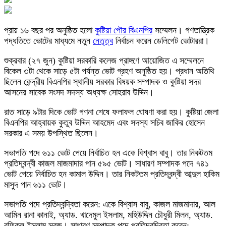
প্রায় ১৬ বছর পর অনুষ্ঠিত হলো
কুষ্টিয়া পৌর বিএনপির
সম্মেলন। গণতান্ত্রিক
পদ্ধতিতে ভোটের মাধ্যমে নতুন
নেতৃত্ব
নির্বাচন করেন ডেলিগেট ভোটাররা।
শুক্রবার (২৭ জুন) কুষ্টিয়া সরকারি কলেজ প্রাঙ্গণে আয়োজিত এ সম্মেলনে
বিকেল ৩টা থেকে সাড়ে ৫টা পর্যন্ত ভোট গ্রহণ অনুষ্ঠিত হয়। প্রধান অতিথি
ছিলেন কেন্দ্রীয় বিএনপির স্থানীয় সরকার বিষয়ক সম্পাদক ও কুষ্টিয়া সদর
আসনের সাবেক সংসদ সদস্য অধ্যক্ষ সোহরাব উদ্দিন।
রাত সাড়ে ৯টার দিকে ভোট গণনা শেষে ফলাফল ঘোষণা করা হয়। কুষ্টিয়া জেলা
বিএনপির আহ্বায়ক কুতুব উদ্দিন আহমেদ এবং সদস্য সচিব জাকির হোসেন
সরকার এ সময় উপস্থিত ছিলেন।
সভাপতি পদে ৬১১ ভোট পেয়ে নির্বাচিত হন একে বিশ্বাস বাবু। তার নিকটতম
প্রতিদ্বন্দ্বী কাজল মাজমাদার পান ৫৯৫ ভোট। সাধারণ সম্পাদক পদে ৭৪১
ভোট পেয়ে নির্বাচিত হন কামাল উদ্দিন। তার নিকটতম প্রতিদ্বন্দ্বী আব্দুল হাকিম
মাসুদ পান ৬১১ ভোট।
সভাপতি পদে প্রতিদ্বন্দ্বিতা করেন: একে বিশ্বাস বাবু, কাজল মাজমাদার, আল
আমিন রানা কানাই, অ্যাড. খাদেমুল ইসলাম, মহিউদ্দিন চৌধুরী মিলন, অ্যাড.
রফিকুল ইসলাম সবুজ। সাধারণ সম্পাদক পদে প্রতিদ্বন্দ্বিতা করেন: