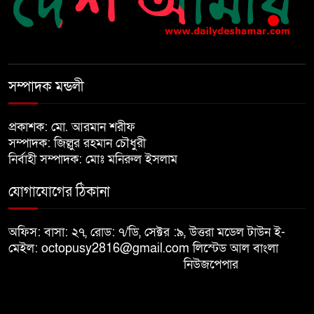
নির্বাচনের আগেই ফিরতে মরিয়া
‘পলাতক শক্তি’
সম্পাদক মন্ডলী
বিজয় দিবসের আগের রাতে বীর
প্রকাশক: মো. আরমান শরীফ
মুক্তিযোদ্ধার কবরের ওপর আগুন
সম্পাদক: জিল্লুর রহমান চৌধুরী
নির্বাহী সম্পাদক: মোঃ মনিরুল ইসলাম
খালেদা জিয়ার শারীরিক অবস্থা এখনো
যোগাযোগের ঠিকানা
অনিশ্চিত
অফিস: বাসা: ২৭, রোড: ৭/ডি, সেক্টর :৯, উত্তরা মডেল টাউন ই-
মুক্তিযুদ্ধবিরোধীদের ষড়যন্ত্র মানুষ
মেইল: octopusy2816@gmail.com
লিস্টেড আল বাংলা
নস্যাৎ করবে
নিউজপেপার