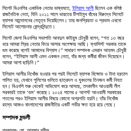
সিলেট বিএনপির একাধিক নেতার ভাষ্যমতে,
ইলিয়াস আলী
ছিলেন এক বলিষ্ঠ
রাজনৈতিক নেতা, যিনি ২০১১ সালে ভারতের টিপাইমুখ বাঁধের বিরুদ্ধে সিলেটে
ব্যাপক আন্দোলনের নেতৃত্ব দিয়েছিলেন। তার জনপ্রিয়তা ও প্রভাব এখনো
সিলেটে আলোচনার কেন্দ্রবিন্দুতে।
সিলেট জেলা বিএনপির সভাপতি আবদুল কাইয়ুম চৌধুরী বলেন, “গত ১৩ বছর
ধরে আমরা প্রিয় নেতার ফিরে আসার অপেক্ষায় আছি। ফ্যাসিস্ট সরকার তাকে
গুম করেছে বলেই আমাদের বিশ্বাস।” সাধারণ সম্পাদক এমরান আহমদ চৌধুরী
বলেন, “ইলিয়াস আলী এমন একজন নেতা, যাঁর জন্য কর্মীরা জীবন দিয়েছেন।
আমরা আশা ছাড়িনি।”
ইলিয়াস আলীর নিখোঁজ হওয়ার পর পরই সিলেটে ব্যাপক বিক্ষোভ ও টানা হরতাল
পালিত হয়, যেখানে পুলিশের গুলিতে ছাত্রদল ও যুবদলের তিনজন কর্মী নিহত
হন। বিএনপি শুরু থেকেই অভিযোগ করে আসছে, তৎকালীন আওয়ামী লীগ
সরকারই তাকে ‘গুম’ করেছে। ২০২৪ সালের ৫ আগস্ট আওয়ামী সরকারের
পতনের পরও ইলিয়াস আলীর বিষয়ে কোনো অগ্রগতি হয়নি। তাঁর নিখোঁজ
রহস্য আজও বাংলাদেশের রাজনীতির একটি গভীর ক্ষত হয়ে রয়ে গেছে।
সম্পাদক মন্ডলী
প্রকাশক: মো. আরমান শরীফ