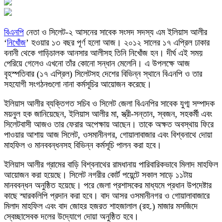
বিএনপি
নেতা ও সিলেট-২ আসনের সাবেক সংসদ সদস্য এম ইলিয়াস আলীর
‘
নিখোঁজ
’ হওয়ার ১৩ বছর পূর্ণ হলো আজ। ২০১২ সালের ১৭ এপ্রিল ঢাকার
বনানী থেকে গাড়িচালক আনসার আলীসহ তিনি নিখোঁজ হন। দীর্ঘ এই সময়
পেরিয়ে গেলেও এখনো তাঁর কোনো সন্ধান মেলেনি। এ উপলক্ষে আজ
বৃহস্পতিবার (১৭ এপ্রিল) সিলেটসহ দেশের বিভিন্ন স্থানে বিএনপি ও তার
সহযোগী সংগঠনগুলো নানা কর্মসূচির আয়োজন করেছে।
ইলিয়াস আলীর ব্যক্তিগত সচিব ও সিলেট জেলা বিএনপির সাবেক যুগ্ম সম্পাদক
ময়নুল হক জানিয়েছেন, ইলিয়াস আলীর মা, স্ত্রী-সন্তান, স্বজন, সহকর্মী এবং
সিলেটবাসী আজও তার ফেরার অপেক্ষায় আছেন। তাকে অক্ষত অবস্থায় ফিরে
পাওয়ার আশায় আজ সিলেট, ওসমানীনগর, গোয়ালাবাজার এবং বিশ্বনাথে দোয়া
মাহফিল ও মানববন্ধনসহ বিভিন্ন কর্মসূচি পালন করা হবে।
ইলিয়াস আলীর গ্রামের বাড়ি বিশ্বনাথের রামধানায় পারিবারিকভাবে মিলাদ মাহফিল
আয়োজন করা হয়েছে। সিলেট নগরীর কোর্ট পয়েন্টে সকাল সাড়ে ১১টায়
মানববন্ধন অনুষ্ঠিত হয়েছে। পরে জেলা প্রশাসকের মাধ্যমে প্রধান উপদেষ্টার
কাছে স্মারকলিপি প্রদান করা হবে। বাদ আসর ওসমানীনগর ও গোয়ালাবাজারে
মিলাদ মাহফিল এবং বাদ জোহর হজরত শাহজালাল (রহ.) মাজার মসজিদে
স্বেচ্ছাসেবক দলের উদ্যোগে দোয়া অনুষ্ঠিত হবে।