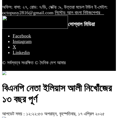
অফিস: বাসা: ২৭, রোড: ৭/ডি, সেক্টর :৯, উত্তরা মডেল টাউন ই-মেইল:
octopusy2816@gmail.com
লিস্টেড আল বাংলা নিউজপেপার
সোশ্যাল মিডিয়া
Facebook
Instagram
X
Linkedin
© সর্বস্বত্ব সংরক্ষিত © দৈনিক দেশ আমার
বিএনপি নেতা ইলিয়াস আলী নিখোঁজের
১৩ বছর পূর্ণ
আপডেট সময় : ১২:২২:৫৩ অপরাহ্ন, বৃহস্পতিবার, ১৭ এপ্রিল ২০২৫