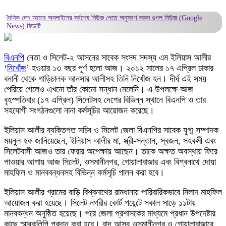
দৈনিক দেশ আমার অনলাইনের সর্বশেষ নিউজ পেতে অনুসরণ করুন
গুগল নিউজ (Google
News)
ফিডটি
বিএনপি
নেতা ও সিলেট-২ আসনের সাবেক সংসদ সদস্য এম ইলিয়াস আলীর
‘
নিখোঁজ
’ হওয়ার ১৩ বছর পূর্ণ হলো আজ। ২০১২ সালের ১৭ এপ্রিল ঢাকার
বনানী থেকে গাড়িচালক আনসার আলীসহ তিনি নিখোঁজ হন। দীর্ঘ এই সময়
পেরিয়ে গেলেও এখনো তাঁর কোনো সন্ধান মেলেনি। এ উপলক্ষে আজ
বৃহস্পতিবার (১৭ এপ্রিল) সিলেটসহ দেশের বিভিন্ন স্থানে বিএনপি ও তার
সহযোগী সংগঠনগুলো নানা কর্মসূচির আয়োজন করেছে।
ইলিয়াস আলীর ব্যক্তিগত সচিব ও সিলেট জেলা বিএনপির সাবেক যুগ্ম সম্পাদক
ময়নুল হক জানিয়েছেন, ইলিয়াস আলীর মা, স্ত্রী-সন্তান, স্বজন, সহকর্মী এবং
সিলেটবাসী আজও তার ফেরার অপেক্ষায় আছেন। তাকে অক্ষত অবস্থায় ফিরে
পাওয়ার আশায় আজ সিলেট, ওসমানীনগর, গোয়ালাবাজার এবং বিশ্বনাথে দোয়া
মাহফিল ও মানববন্ধনসহ বিভিন্ন কর্মসূচি পালন করা হবে।
ইলিয়াস আলীর গ্রামের বাড়ি বিশ্বনাথের রামধানায় পারিবারিকভাবে মিলাদ মাহফিল
আয়োজন করা হয়েছে। সিলেট নগরীর কোর্ট পয়েন্টে সকাল সাড়ে ১১টায়
মানববন্ধন অনুষ্ঠিত হয়েছে। পরে জেলা প্রশাসকের মাধ্যমে প্রধান উপদেষ্টার
কাছে স্মারকলিপি প্রদান করা হবে। বাদ আসর ওসমানীনগর ও গোয়ালাবাজারে