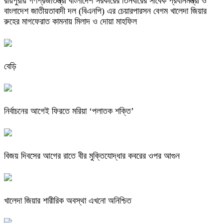
রায়পুরায় গণপ্রজাতন্ত্রী বাংলাদেশ সরকারের তিনবারের সাবেক প্রধানমন্ত্রী ও
বাংলাদেশ জাতীয়তাবাদী দল (বিএনপি) এর চেয়ারপারসন বেগম খালেদা জিয়ার
রুহের মাগফেরাত কামনায় মিলাদ ও দোয়া মাহফিল
বেড়ি
নির্বাচনের আগেই ফিরতে মরিয়া ‘পলাতক শক্তি’
বিজয় দিবসের আগের রাতে বীর মুক্তিযোদ্ধার কবরের ওপর আগুন
খালেদা জিয়ার শারীরিক অবস্থা এখনো অনিশ্চিত