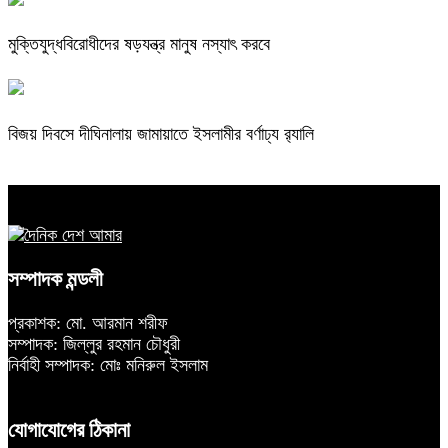
মুক্তিযুদ্ধবিরোধীদের ষড়যন্ত্র মানুষ নস্যাৎ করবে
বিজয় দিবসে দীঘিনালায় জামায়াতে ইসলামীর বর্ণাঢ্য র‍্যালি
সম্পাদক মন্ডলী
প্রকাশক: মো. আরমান শরীফ
সম্পাদক: জিল্লুর রহমান চৌধুরী
নির্বাহী সম্পাদক: মোঃ মনিরুল ইসলাম
যোগাযোগের ঠিকানা