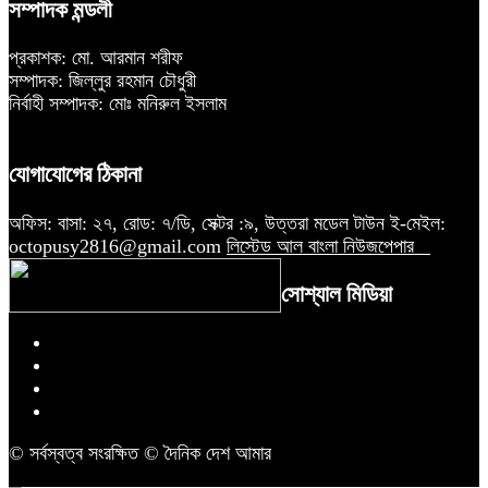
সম্পাদক মন্ডলী
প্রকাশক: মো. আরমান শরীফ
সম্পাদক: জিল্লুর রহমান চৌধুরী
নির্বাহী সম্পাদক: মোঃ মনিরুল ইসলাম
যোগাযোগের ঠিকানা
অফিস: বাসা: ২৭, রোড: ৭/ডি, সেক্টর :৯, উত্তরা মডেল টাউন ই-মেইল:
octopusy2816@gmail.com
লিস্টেড আল বাংলা নিউজপেপার
সোশ্যাল মিডিয়া
© সর্বস্বত্ব সংরক্ষিত © দৈনিক দেশ আমার