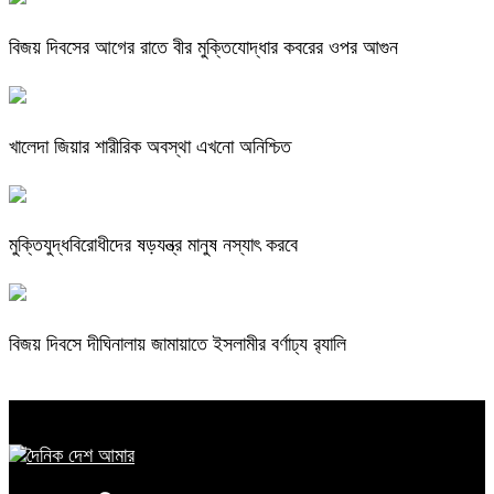
বিজয় দিবসের আগের রাতে বীর মুক্তিযোদ্ধার কবরের ওপর আগুন
খালেদা জিয়ার শারীরিক অবস্থা এখনো অনিশ্চিত
মুক্তিযুদ্ধবিরোধীদের ষড়যন্ত্র মানুষ নস্যাৎ করবে
বিজয় দিবসে দীঘিনালায় জামায়াতে ইসলামীর বর্ণাঢ্য র‍্যালি