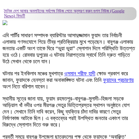
দৈনিক দেশ আমার অনলাইনের সর্বশেষ নিউজ পেতে অনুসরণ করুন
গুগল নিউজ (Google
News)
ফিডটি
এবি পার্টির সাধারণ সম্পাদক ব্যারিস্টার আসাদুজ্জামান ফুয়াদ তার নির্বাচনী
এলাকায় গণসংযোগে গিয়ে তীব্র প্রতিক্রিয়ার মুখে পড়েছেন। বাবুগঞ্জ এলাকায়
জনতার একটি অংশ তাকে ঘিরে “ভুয়া ভুয়া” স্লোগান দিলে পরিস্থিতি উত্তপ্ত
হয়ে ওঠে। রোববার দুপুরের এ ঘটনায় নিরাপত্তার স্বার্থে তিনি দ্রুত গাড়িতে
উঠে সেখান থেকে চলে যান।
ঘটনার পর ইনকিলাব মঞ্চের মুখপাত্র
ওসমান শরীফ হাদী
ক্ষোভ প্রকাশ করে
জানান, ফুয়াদকে হেনস্তা করা অনাকাঙ্ক্ষিত ঘটনা এবং তিনি
ফুয়াদের প্রচারণায়
অংশ নিতে বরিশাল যাবেন।
স্থানীয় সূত্রে জানা যায়, ফুয়াদ রহমতপুর–বাবুগঞ্জ–মুলাদী–হিজলা সড়কে
আড়িয়াল খাঁ নদীর ওপর মীরগঞ্জ সেতুর ভিত্তিপ্রস্তর স্থাপন অনুষ্ঠানে যোগ
দেন। সেখানে তিনি দাবি করেন, কিছু ব্যক্তির চাঁদা দাবির কারণে সেতুর
নির্মাণকাজ আটকে ছিল। এ বক্তব্যের পরই উপস্থিত জনতার একাংশ তার
বিরুদ্ধে স্লোগান দিতে শুরু করে।
পরবর্তী সময়ে বাবুগঞ্জ উপজেলা ছাত্রদলের পক্ষ থেকে ফুয়াদকে ‘অবাঞ্ছিত’