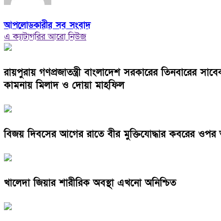
আপলোডকারীর সব সংবাদ
এ ক্যাটাগরির আরো নিউজ
রায়পুরায় গণপ্রজাতন্ত্রী বাংলাদেশ সরকারের তিনবারের সা
কামনায় মিলাদ ও দোয়া মাহফিল
বিজয় দিবসের আগের রাতে বীর মুক্তিযোদ্ধার কবরের ওপর
খালেদা জিয়ার শারীরিক অবস্থা এখনো অনিশ্চিত