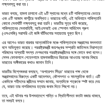
লক্ষ্যবস্তু করা হয়।
ভারত বলছে, হামলা চালানো এই ৯টি স্থানের মধ্যে ৪টি পাকিস্তানের ভেতরে
এবং ৫টি আজাদ কাশ্মীরে অবস্থিত। ভারতের দাবি, এই অভিযানে পাকিস্তানি
কোনো সেনাঘাঁটি লক্ষ্যবস্তু করা হয়নি। ভারতীয় সূত্র দাবি করেছে,
পাকিস্তানের সেনাবাহিনী, আইএসআই এবং স্পেশাল সার্ভিসেস গ্রুপ
(এসএসজি) সরাসরি এই জঙ্গি ঘাঁটিগুলোর সহায়তায় যুক্ত ছিল।
এর আগেও ভারত বারবার আন্তর্জাতিক মঞ্চে পাকিস্তানকে সন্ত্রাসের মদদদাতা
বলে অভিযুক্ত করেছে। পররাষ্ট্রমন্ত্রী জয়শঙ্কর সম্প্রতি জাতিসংঘ নিরাপত্তা
পরিষদের অস্থায়ী সদস্য দেশগুলোর পররাষ্ট্রমন্ত্রীদের সঙ্গে ফোনে কথা বলেন।
সেসব ফোনালাপে পেহেলগামে হামলাকারীদের বিচারের আওতায় আনার বিষয়ে
ভারতের অঙ্গীকারের কথাও জানান তিনি।
ভারতীয় বিশ্লেষকরা বলছেন, ‘অপারেশন সিঁদুর’ ভারতের পক্ষ থেকে
সন্ত্রাসবাদের বিরুদ্ধে একটি আবেগঘন, কৌশলগত ও সাংস্কৃতিক বার্তা। এটি
একদিকে শহীদদের স্ত্রীদের সম্মান জানায়, অন্যদিকে শত্রুকে স্পষ্ট করে দেয়
যে, ভারত তার নাগরিকদের হত্যার জবাব দিতে পিছপা নয়।
তবে, এই ঘটনার পর উপমহাদেশে শান্তি ও স্থিতিশীলতা কতটা বজায় থাকবে,
তা সময়ই বলবে।