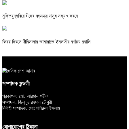
মুক্তিযুদ্ধবিরোধীদের ষড়যন্ত্র মানুষ নস্যাৎ করবে
বিজয় দিবসে দীঘিনালায় জামায়াতে ইসলামীর বর্ণাঢ্য র‍্যালি
সম্পাদক মন্ডলী
প্রকাশক: মো. আরমান শরীফ
সম্পাদক: জিল্লুর রহমান চৌধুরী
নির্বাহী সম্পাদক: মোঃ মনিরুল ইসলাম
যোগাযোগের ঠিকানা