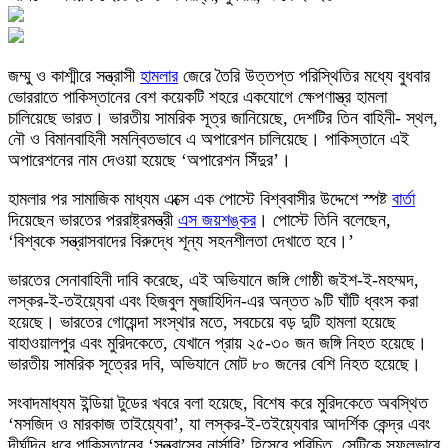
জম্মু ও কাশ্মীরে সন্ত্রাসী
হামলার
জেরে তৈরি উত্তপ্ত পরিস্থিতির মধ্যে বুধবার
ভোররাতে পাকিস্তানের বেশ কয়েকটি শহরে একযোগে ক্ষেপণাস্ত্র হামলা
চালিয়েছে ভারত। ভারতীয় সামরিক সূত্র জানিয়েছে, দেশটির তিন বাহিনী- স্থল,
নৌ ও বিমানবাহিনী সমন্বিতভাবে এ অপারেশন চালিয়েছে। পাকিস্তানে এই
অপারেশনের নাম দেওয়া হয়েছে ‘অপারেশন সিঁদুর’।
হামলার পর সামাজিক মাধ্যম এক্সে এক পোস্টে বিশ্ববাসীর উদ্দেশে স্পষ্ট
বার্তা
দিয়েছেন ভারতের পররাষ্ট্রমন্ত্রী
এস জয়শঙ্কর
। পোস্টে তিনি বলেছেন,
‘বিশ্বকে সন্ত্রাসবাদের বিরুদ্ধে শূন্য সহনশীলতা দেখাতে হবে।’
ভারতের সেনাবাহিনী দাবি করেছে, এই অভিযানে জঙ্গি গোষ্ঠী জইশ-ই-মহম্মদ,
লস্কর-ই-তইয়্যেবা এবং হিজবুল মুজাহিদিন-এর অন্তত ৯টি ঘাঁটি ধ্বংস করা
হয়েছে। ভারতের গোয়েন্দা সংস্থার মতে, সবচেয়ে বড় দুটি হামলা হয়েছে
বাহাওয়ালপুর এবং মুরিদকেতে, যেখানে প্রায় ২৫-৩০ জন জঙ্গি নিহত হয়েছে।
ভারতীয় সামরিক সূত্রের দবি, অভিযানে মোট ৮০ জনের বেশি নিহত হয়েছে।
সংবাদমাধ্যম ইন্ডিয়া টুডের খবরে বলা হয়েছে, বিশেষ করে মুরিদকেতে অবস্থিত
‘মসজিদ ও মারকাজ তাইয়্যেবা’, যা লস্কর-ই-তইয়্যেবার আদর্শিক কেন্দ্র এবং
দীর্ঘদিন ধরে পাকিস্তানের ‘সন্ত্রাসের নার্সারি’ হিসেবে পরিচিত, সেটিকে সফলভাবে