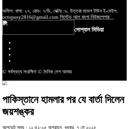
অফিস: বাসা: ২৭, রোড: ৭/ডি, সেক্টর :৯, উত্তরা মডেল টাউন ই-মেইল:
octopusy2816@gmail.com
লিস্টেড আল বাংলা নিউজপেপার
সোশ্যাল মিডিয়া
© সর্বস্বত্ব সংরক্ষিত © দৈনিক দেশ আমার
পাকিস্তানে হামলার পর যে বার্তা দিলেন
জয়শঙ্কর
আপডেট সময় : ১২:৪২:০৫ অপরাহ্ন, বুধবার, ৭ মে ২০২৫