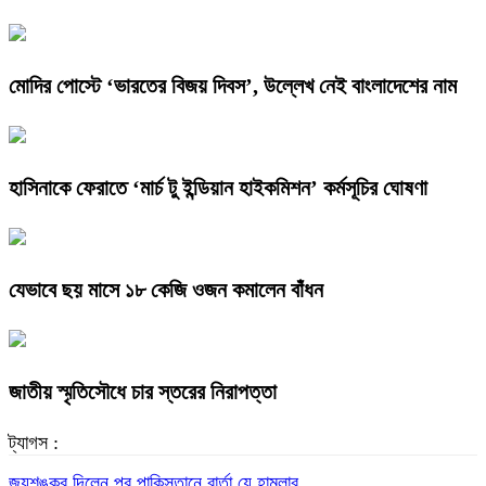
মোদির পোস্টে ‘ভারতের বিজয় দিবস’, উল্লেখ নেই বাংলাদেশের নাম
হাসিনাকে ফেরাতে ‘মার্চ টু ইন্ডিয়ান হাইকমিশন’ কর্মসূচির ঘোষণা
যেভাবে ছয় মাসে ১৮ কেজি ওজন কমালেন বাঁধন
জাতীয় স্মৃতিসৌধে চার স্তরের নিরাপত্তা
ট্যাগস :
জয়শঙ্কর
দিলেন
পর
পাকিস্তানে
বার্তা
যে
হামলার