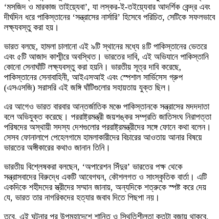
‘মসজিদ ও মারকাজ তাইয়্যেবা’, যা লস্কর-ই-তইয়্যেবার আদর্শিক কেন্দ্র এবং
দীর্ঘদিন ধরে পাকিস্তানের ‘সন্ত্রাসের নার্সারি’ হিসেবে পরিচিত, সেটিকে সফলভাবে
লক্ষ্যবস্তু করা হয়।
ভারত বলছে, হামলা চালানো এই ৯টি স্থানের মধ্যে ৪টি পাকিস্তানের ভেতরে
এবং ৫টি আজাদ কাশ্মীরে অবস্থিত। ভারতের দাবি, এই অভিযানে পাকিস্তানি
কোনো সেনাঘাঁটি লক্ষ্যবস্তু করা হয়নি। ভারতীয় সূত্র দাবি করেছে,
পাকিস্তানের সেনাবাহিনী, আইএসআই এবং স্পেশাল সার্ভিসেস গ্রুপ
(এসএসজি) সরাসরি এই জঙ্গি ঘাঁটিগুলোর সহায়তায় যুক্ত ছিল।
এর আগেও ভারত বারবার আন্তর্জাতিক মঞ্চে পাকিস্তানকে সন্ত্রাসের মদদদাতা
বলে অভিযুক্ত করেছে। পররাষ্ট্রমন্ত্রী জয়শঙ্কর সম্প্রতি জাতিসংঘ নিরাপত্তা
পরিষদের অস্থায়ী সদস্য দেশগুলোর পররাষ্ট্রমন্ত্রীদের সঙ্গে ফোনে কথা বলেন।
সেসব ফোনালাপে পেহেলগামে হামলাকারীদের বিচারের আওতায় আনার বিষয়ে
ভারতের অঙ্গীকারের কথাও জানান তিনি।
ভারতীয় বিশ্লেষকরা বলছেন, ‘অপারেশন সিঁদুর’ ভারতের পক্ষ থেকে
সন্ত্রাসবাদের বিরুদ্ধে একটি আবেগঘন, কৌশলগত ও সাংস্কৃতিক বার্তা। এটি
একদিকে শহীদদের স্ত্রীদের সম্মান জানায়, অন্যদিকে শত্রুকে স্পষ্ট করে দেয়
যে, ভারত তার নাগরিকদের হত্যার জবাব দিতে পিছপা নয়।
তবে, এই ঘটনার পর উপমহাদেশে শান্তি ও স্থিতিশীলতা কতটা বজায় থাকবে,