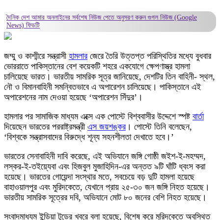
দৈনিক দেশ আমার অনলাইনের সর্বশেষ নিউজ পেতে অনুসরণ করুন
গুগল নিউজ (Google
News)
ফিডটি
জম্মু ও কাশ্মীরে সন্ত্রাসী
হামলার
জেরে তৈরি উত্তপ্ত পরিস্থিতির মধ্যে বুধবার
ভোররাতে পাকিস্তানের বেশ কয়েকটি শহরে একযোগে ক্ষেপণাস্ত্র হামলা
চালিয়েছে ভারত। ভারতীয় সামরিক সূত্র জানিয়েছে, দেশটির তিন বাহিনী- স্থল,
নৌ ও বিমানবাহিনী সমন্বিতভাবে এ অপারেশন চালিয়েছে। পাকিস্তানে এই
অপারেশনের নাম দেওয়া হয়েছে ‘অপারেশন সিঁদুর’।
হামলার পর সামাজিক মাধ্যম এক্সে এক পোস্টে বিশ্ববাসীর উদ্দেশে স্পষ্ট
বার্তা
দিয়েছেন ভারতের পররাষ্ট্রমন্ত্রী
এস জয়শঙ্কর
। পোস্টে তিনি বলেছেন,
‘বিশ্বকে সন্ত্রাসবাদের বিরুদ্ধে শূন্য সহনশীলতা দেখাতে হবে।’
ভারতের সেনাবাহিনী দাবি করেছে, এই অভিযানে জঙ্গি গোষ্ঠী জইশ-ই-মহম্মদ,
লস্কর-ই-তইয়্যেবা এবং হিজবুল মুজাহিদিন-এর অন্তত ৯টি ঘাঁটি ধ্বংস করা
হয়েছে। ভারতের গোয়েন্দা সংস্থার মতে, সবচেয়ে বড় দুটি হামলা হয়েছে
বাহাওয়ালপুর এবং মুরিদকেতে, যেখানে প্রায় ২৫-৩০ জন জঙ্গি নিহত হয়েছে।
ভারতীয় সামরিক সূত্রের দবি, অভিযানে মোট ৮০ জনের বেশি নিহত হয়েছে।
সংবাদমাধ্যম ইন্ডিয়া টুডের খবরে বলা হয়েছে, বিশেষ করে মুরিদকেতে অবস্থিত