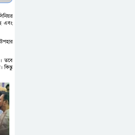
বেড়ি
 সিনিয়র
ছে এবং
নির্বাচনের আগেই
ফিরতে মরিয়া
 উপহার
‘পলাতক শক্তি’
ন। তবে
বিজয় দিবসের
কিন্তু
আগের রাতে বীর
মুক্তিযোদ্ধার কবরের
ওপর আগুন
খালেদা জিয়ার
শারীরিক অবস্থা
এখনো অনিশ্চিত