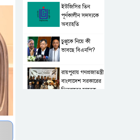
ইউজিসির তিন
পূর্ণকালীন সদস্যকে
অব্যাহতি
চুপ্পুকে নিয়ে কী
ভাবছে বিএনপি?
রায়পুরায় গণপ্রজাতন্ত্রী
বাংলাদেশ সরকারের
তিনবারের সাবেক
প্রধানমন্ত্রী ও বাংলাদেশ জাতীয়তাবাদী
দল (বিএনপি) এর চেয়ারপারসন বেগম
খালেদা জিয়ার রুহের মাগফেরাত
কামনায় মিলাদ ও দোয়া মাহফিল