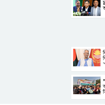
চ
ন
ফ
‘
প
অ
স