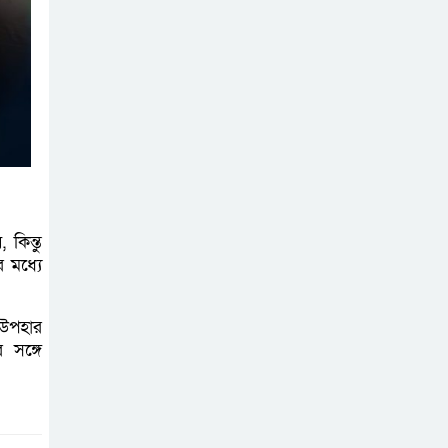
মুক্তিযুদ্ধবিরোধীদের
ষড়যন্ত্র মানুষ নস্যাৎ
করবে
বিজয় দিবসে
দীঘিনালায় জামায়াতে
ইসলামীর বর্ণাঢ্য
র‍্যালি
কিন্তু
 মধ্যে
 উপহার
 সঙ্গে