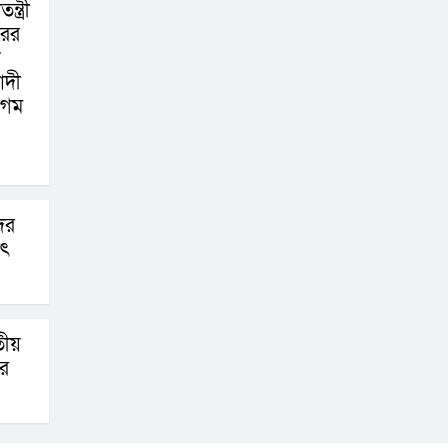
্ত্রী
রের
ক
াদী
েগম
দের
াৎ
তীয়
ার