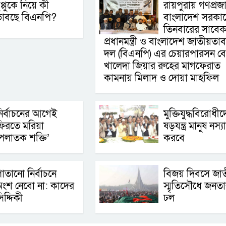
ুপ্পুকে নিয়ে কী
রায়পুরায় গণপ্রজাতন
ভাবছে বিএনপি?
বাংলাদেশ সরকা
তিনবারের সাবে
প্রধানমন্ত্রী ও বাংলাদেশ জাতীয়তাব
দল (বিএনপি) এর চেয়ারপারসন ব
খালেদা জিয়ার রুহের মাগফেরাত
কামনায় মিলাদ ও দোয়া মাহফিল
ির্বাচনের আগেই
মুক্তিযুদ্ধবিরোধী
িরতে মরিয়া
ষড়যন্ত্র মানুষ নস্য
পলাতক শক্তি’
করবে
াতানো নির্বাচনে
বিজয় দিবসে জা
ংশ নেবো না: কাদের
স্মৃতিসৌধে জনত
িদ্দিকী
ঢল