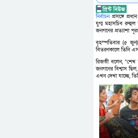
নির্বাচন
প্রসঙ্গে প্রধ
যুগ্ম মহাসচিব রুহু
জনগণের প্রত্যাশা পূ
বৃহস্পতিবার (৫ জু
বিতরণকালে তিনি এসব
রিজভী বলেন, “শেখ হ
জনগণের বিশ্বাস ছিল,
এখন দেখা যাচ্ছে, তি