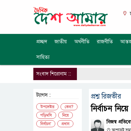
প্রচ্ছদ
জাতীয়
অর্থনীতি
রাজনীতি
আন্তর
সাহিত্য
সংবাদ শিরোনাম ::
ট্যাগস :
প্রশ্ন রিজভীর
নির্বাচন নিয়
উপদেষ্টার
কেন?
গড়িমসি
নিয়ে
নিজস্ব প্রতি
নির্বাচন’
প্রধান
আপডেট সময় :