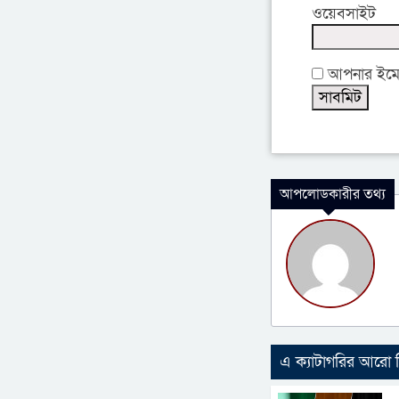
ওয়েবসাইট
আপনার ইমেইল
আপলোডকারীর তথ্য
এ ক্যাটাগরির আরো