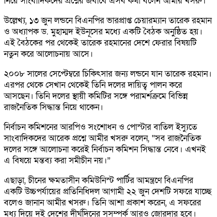
নিয়ে সাংবাদিকদের প্রশ্নের জবাবে এসব কথা বলেন আমীর খসরু।
উল্লেখ্য, ১৩ জুন লন্ডনে বিএনপির ভারপ্রাপ্ত চেয়ারম্যান তারেক রহমান
ও অধ্যাপক ড. মুহাম্মদ ইউনূসের মধ্যে একটি বৈঠক অনুষ্ঠিত হয়।
এই বৈঠকের পর থেকেই তারেক রহমানের দেশে ফেরার বিষয়টি
নতুন করে আলোচনায় আসে।
২০০৮ সালের সেপ্টেম্বরে চিকিৎসার জন্য লন্ডনে যান তারেক রহমান।
এরপর থেকে সেখান থেকেই তিনি দলের দায়িত্ব পালন করে
আসছেন। তিনি দলের স্থায়ী কমিটির সঙ্গে পরামর্শক্রমে বিভিন্ন
রাজনৈতিক সিদ্ধান্ত নিয়ে থাকেন।
নির্বাচন কমিশনের আরপিও সংশোধন ও পোস্টার বাতিল ইস্যুতে
সাংবাদিকদের আরেক প্রশ্নে আমীর খসরু বলেন, “সব রাজনৈতিক
দলের সঙ্গে আলোচনা করেই নির্বাচন কমিশন সিদ্ধান্ত নেবে। এখনই
এ বিষয়ে মন্তব্য করা সমীচীন নয়।”
এছাড়া, চীনের ক্ষমতাসীন কমিউনিস্ট পার্টির আমন্ত্রণে বিএনপির
একটি উচ্চপর্যায়ের প্রতিনিধিদল আগামী ২২ জুন দেশটি সফরে যাচ্ছে
বলেও জানান আমীর খসরু। তিনি আশা প্রকাশ করেন, এ সফরের
মধ্য দিয়ে দুই দেশের দীর্ঘদিনের সুসম্পর্ক আরও জোরদার হবে।