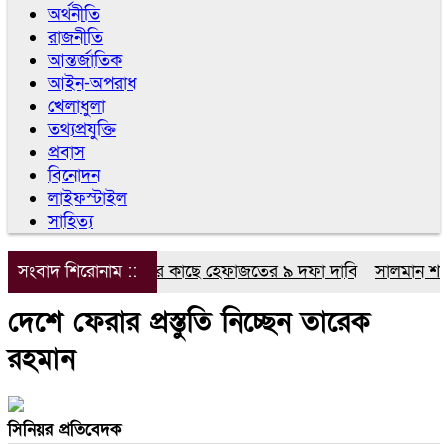
অর্থনীতি
রাজনীতি
আন্তর্জাতিক
আইন-অপরাধ
খেলাধুলা
তথ্যপ্রযুক্তি
প্রবাস
বিনোদন
লাইফস্টাইল
সাহিত্য
সংবাদ শিরোনাম ::
প্রধানমন্ত্রীর কাছে হেফাজতের ৯ দফা দাবি
সালমান শাহ হত্
দেশে ফেরার প্রস্তুতি নিচ্ছেন তারেক
রহমান
সিনিয়র প্রতিবেদক