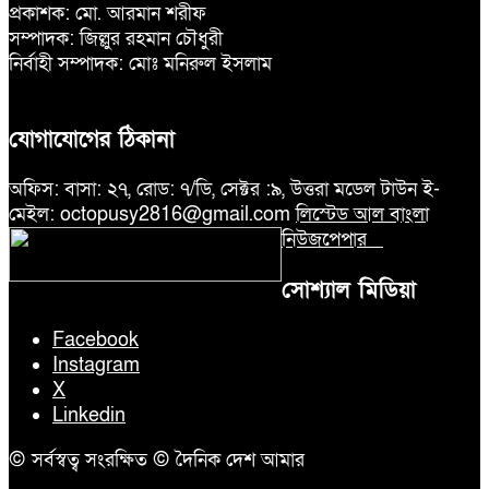
প্রকাশক: মো. আরমান শরীফ
সম্পাদক: জিল্লুর রহমান চৌধুরী
নির্বাহী সম্পাদক: মোঃ মনিরুল ইসলাম
যোগাযোগের ঠিকানা
অফিস: বাসা: ২৭, রোড: ৭/ডি, সেক্টর :৯, উত্তরা মডেল টাউন ই-
মেইল: octopusy2816@gmail.com
লিস্টেড আল বাংলা
নিউজপেপার
সোশ্যাল মিডিয়া
Facebook
Instagram
X
Linkedin
© সর্বস্বত্ব সংরক্ষিত © দৈনিক দেশ আমার