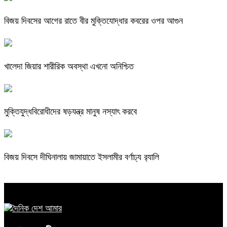
বিজয় দিবসের আগের রাতে বীর মুক্তিযোদ্ধার কবরের ওপর আগুন
খালেদা জিয়ার শারীরিক অবস্থা এখনো অনিশ্চিত
মুক্তিযুদ্ধবিরোধীদের ষড়যন্ত্র মানুষ নস্যাৎ করবে
বিজয় দিবসে দীঘিনালায় জামায়াতে ইসলামীর বর্ণাঢ্য র‍্যালি