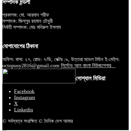
সম্পাদক মন্ডলী
প্রকাশক: মো. আরমান শরীফ
সম্পাদক: জিল্লুর রহমান চৌধুরী
নির্বাহী সম্পাদক: মোঃ মনিরুল ইসলাম
যোগাযোগের ঠিকানা
অফিস: বাসা: ২৭, রোড: ৭/ডি, সেক্টর :৯, উত্তরা মডেল টাউন ই-মেইল:
octopusy2816@gmail.com
লিস্টেড আল বাংলা নিউজপেপার
সোশ্যাল মিডিয়া
Facebook
Instagram
X
Linkedin
© সর্বস্বত্ব সংরক্ষিত © দৈনিক দেশ আমার