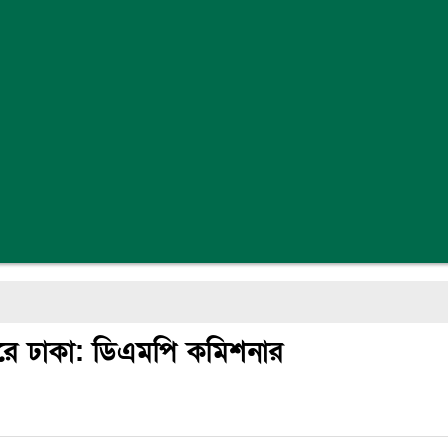
চাদরে ঢাকা: ডিএমপি কমিশনার