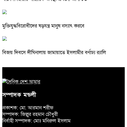
মুক্তিযুদ্ধবিরোধীদের ষড়যন্ত্র মানুষ নস্যাৎ করবে
বিজয় দিবসে দীঘিনালায় জামায়াতে ইসলামীর বর্ণাঢ্য র‍্যালি
সম্পাদক মন্ডলী
প্রকাশক: মো. আরমান শরীফ
সম্পাদক: জিল্লুর রহমান চৌধুরী
নির্বাহী সম্পাদক: মোঃ মনিরুল ইসলাম