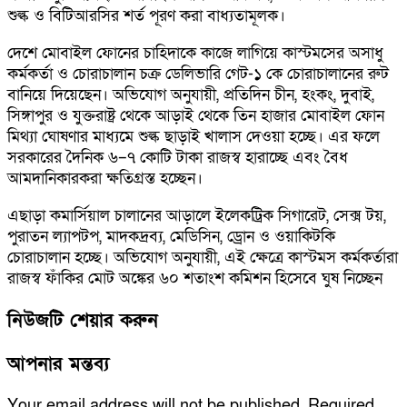
শুল্ক ও বিটিআরসির শর্ত পূরণ করা বাধ্যতামূলক।
দেশে মোবাইল ফোনের চাহিদাকে কাজে লাগিয়ে কাস্টমসের অসাধু
কর্মকর্তা ও চোরাচালান চক্র ডেলিভারি গেট-১ কে চোরাচালানের রুট
বানিয়ে দিয়েছেন। অভিযোগ অনুযায়ী, প্রতিদিন চীন, হংকং, দুবাই,
সিঙ্গাপুর ও যুক্তরাষ্ট্র থেকে আড়াই থেকে তিন হাজার মোবাইল ফোন
মিথ্যা ঘোষণার মাধ্যমে শুল্ক ছাড়াই খালাস দেওয়া হচ্ছে। এর ফলে
সরকারের দৈনিক ৬–৭ কোটি টাকা রাজস্ব হারাচ্ছে এবং বৈধ
আমদানিকারকরা ক্ষতিগ্রস্ত হচ্ছেন।
এছাড়া কমার্সিয়াল চালানের আড়ালে ইলেকট্রিক সিগারেট, সেক্স টয়,
পুরাতন ল্যাপটপ, মাদকদ্রব্য, মেডিসিন, ড্রোন ও ওয়াকিটকি
চোরাচালান হচ্ছে। অভিযোগ অনুযায়ী, এই ক্ষেত্রে কাস্টমস কর্মকর্তারা
রাজস্ব ফাঁকির মোট অঙ্কের ৬০ শতাংশ কমিশন হিসেবে ঘুষ নিচ্ছেন
নিউজটি শেয়ার করুন
আপনার মন্তব্য
Your email address will not be published.
Required