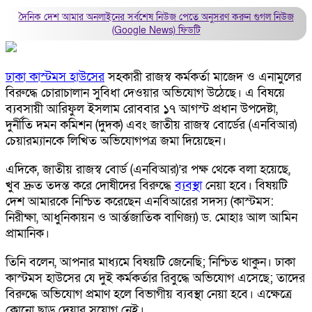
দৈনিক দেশ আমার অনলাইনের সর্বশেষ নিউজ পেতে অনুসরণ করুন
গুগল নিউজ
(Google News)
ফিডটি
ঢাকা কাস্টমস হাউসের
সহকারী রাজস্ব কর্মকর্তা মাজেদ ও এনামুলের
বিরুদ্ধে চোরাচালান সুবিধা দেওয়ার অভিযোগ উঠেছে। এ বিষয়ে
ব্যবসায়ী আরিফুল ইসলাম রোববার ১৭ আগস্ট প্রধান উপদেষ্টা,
দুর্নীতি দমন কমিশন (দুদক) এবং জাতীয় রাজস্ব বোর্ডের (এনবিআর)
চেয়ারম্যানকে লিখিত অভিযোগপত্র জমা দিয়েছেন।
এদিকে, জাতীয় রাজস্ব বোর্ড (এনবিআর)’র পক্ষ থেকে বলা হয়েছে,
খুব দ্রুত তদন্ত করে দোষীদের বিরুদ্ধে
ব্যবস্থা
নেয়া হবে। বিষয়টি
দেশ আমারকে নিশ্চিত করেছেন এনবিআরের সদস্য (কাস্টমস:
নিরীক্ষা, আধুনিকায়ন ও আর্ন্তজাতিক বাণিজ্য) ড. মোহাঃ আল আমিন
প্রামানিক।
তিনি বলেন, আপনার মাধ্যমে বিষয়টি জেনেছি; নিশ্চিত থাকুন। ঢাকা
কাস্টমস হাউসের যে দুই কর্মকর্তার রিবুদ্ধে অভিযোগ এসেছে; তাদের
বিরুদ্ধে অভিযোগ প্রমাণ হলে বিভাগীয় ব্যবস্থা নেয়া হবে। এক্ষেত্রে
কোনো ছাড় দেয়ার সুযোগ নেই।