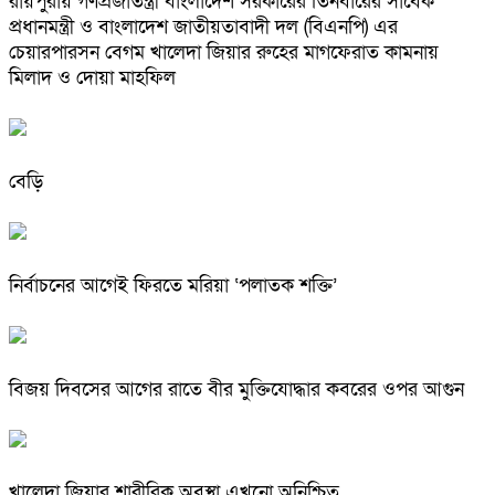
রায়পুরায় গণপ্রজাতন্ত্রী বাংলাদেশ সরকারের তিনবারের সাবেক
প্রধানমন্ত্রী ও বাংলাদেশ জাতীয়তাবাদী দল (বিএনপি) এর
চেয়ারপারসন বেগম খালেদা জিয়ার রুহের মাগফেরাত কামনায়
মিলাদ ও দোয়া মাহফিল
বেড়ি
নির্বাচনের আগেই ফিরতে মরিয়া ‘পলাতক শক্তি’
বিজয় দিবসের আগের রাতে বীর মুক্তিযোদ্ধার কবরের ওপর আগুন
খালেদা জিয়ার শারীরিক অবস্থা এখনো অনিশ্চিত