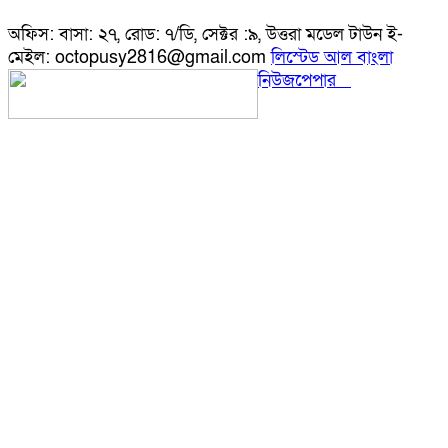
অফিস: বাসা: ২৭, রোড: ৭/ডি, সেক্টর :৯, উত্তরা মডেল টাউন ই-
মেইল: octopusy2816@gmail.com
লিস্টেড আল বাংলা
নিউজপেপার