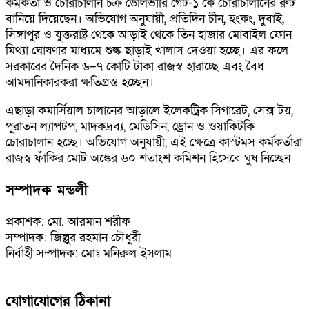
কর্মকর্তা ও চোরাচালান চক্র ডেলিভারি গেট-১ কে চোরাচালানের রুট
বানিয়ে দিয়েছেন। অভিযোগ অনুযায়ী, প্রতিদিন চীন, হংকং, দুবাই,
সিঙ্গাপুর ও যুক্তরাষ্ট্র থেকে আড়াই থেকে তিন হাজার মোবাইল ফোন
মিথ্যা ঘোষণার মাধ্যমে শুল্ক ছাড়াই খালাস দেওয়া হচ্ছে। এর ফলে
সরকারের দৈনিক ৬–৭ কোটি টাকা রাজস্ব হারাচ্ছে এবং বৈধ
আমদানিকারকরা ক্ষতিগ্রস্ত হচ্ছেন।
এছাড়া কমার্সিয়াল চালানের আড়ালে ইলেকট্রিক সিগারেট, সেক্স টয়,
পুরাতন ল্যাপটপ, মাদকদ্রব্য, মেডিসিন, ড্রোন ও ওয়াকিটকি
চোরাচালান হচ্ছে। অভিযোগ অনুযায়ী, এই ক্ষেত্রে কাস্টমস কর্মকর্তারা
রাজস্ব ফাঁকির মোট অঙ্কের ৬০ শতাংশ কমিশন হিসেবে ঘুষ নিচ্ছেন
সম্পাদক মন্ডলী
প্রকাশক: মো. আরমান শরীফ
সম্পাদক: জিল্লুর রহমান চৌধুরী
নির্বাহী সম্পাদক: মোঃ মনিরুল ইসলাম
যোগাযোগের ঠিকানা