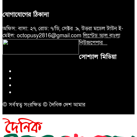
যোগাযোগের ঠিকানা
অফিস: বাসা: ২৭, রোড: ৭/ডি, সেক্টর :৯, উত্তরা মডেল টাউন ই-
মেইল: octopusy2816@gmail.com
লিস্টেড আল বাংলা
নিউজপেপার
সোশ্যাল মিডিয়া
© সর্বস্বত্ব সংরক্ষিত © দৈনিক দেশ আমার