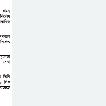
মুক্তিযুদ্ধবিরোধীদের
ষড়যন্ত্র মানুষ নস্যাৎ
র কাছে
ির্দোষ
করবে
িবারিক
বিজয় দিবসে
াৎকালে
দীঘিনালায় জামায়াতে
ক্তিগত
ইসলামীর বর্ণাঢ্য
র‍্যালি
মূল্যের
রা শেখ
ে তিনি
া থিঙ্ক
 রয়েছে