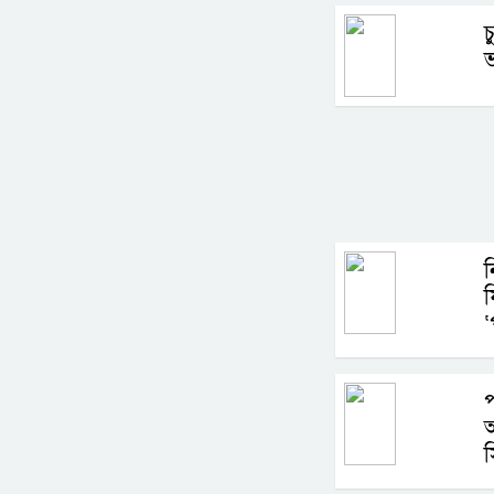
চ
ন
ফ
‘
প
অ
স