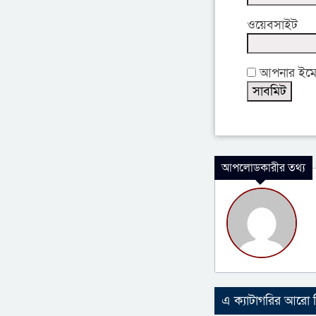
ওয়েবসাইট
আপনার ইমেইল
আপলোডকারীর তথ্য
এ ক্যাটাগরির আরো