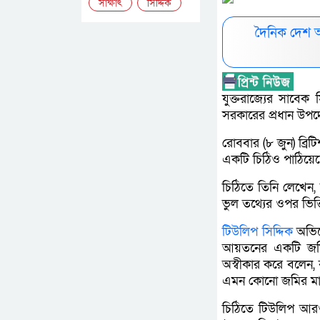
সাক্ষাৎ
সিদ্দিক
দৈনিক দেশ 
যুক্তরাজ্যের সাবেক সি
সরকারের প্রধান উপদেষ
রোববার (৮ জুন) ব্রি
একটি চিঠিও পাঠিয়েছ
চিঠিতে তিনি লেখেন, 
ভুল তথ্যের ওপর ভিত
টিউলিপ সিদ্দিক
অভিযো
আয়তনের একটি জমি 
অস্বীকার করে বলেন,
এমন কোনো জমির মা
চিঠিতে টিউলিপ আরও