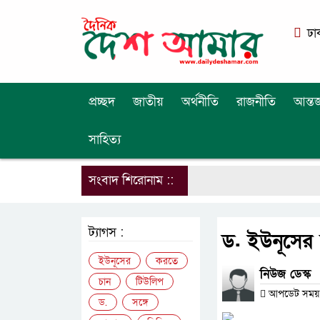
ঢা
প্রচ্ছদ
জাতীয়
অর্থনীতি
রাজনীতি
আন্তর
সাহিত্য
সংবাদ শিরোনাম ::
ট্যাগস :
ড. ইউনূসের স
ইউনূসের
করতে
নিউজ ডেস্ক
চান
টিউলিপ
আপডেট সময় : 
ড.
সঙ্গে