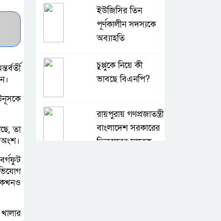
ইউজিসির তিন
পূর্ণকালীন সদস্যকে
অব্যাহতি
চুপ্পুকে নিয়ে কী
র্বর্তী
ভাবছে বিএনপি?
েন।
উনূসকে
রায়পুরায় গণপ্রজাতন্ত্রী
বাংলাদেশ সরকারের
ছে, তা
র অংশ।
তিনবারের সাবেক
প্রধানমন্ত্রী ও বাংলাদেশ জাতীয়তাবাদী
র্গফুট
দল (বিএনপি) এর চেয়ারপারসন বেগম
অভিযোগ
ি কখনও
খালেদা জিয়ার রুহের মাগফেরাত
কামনায় মিলাদ ও দোয়া মাহফিল
 খালার