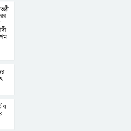
্ত্রী
রের
ক
াদী
েগম
দের
াৎ
তীয়
ার