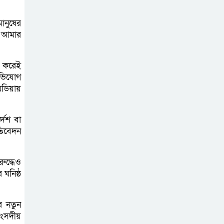
বেড়ি
ানুষের
শ আমার
নির্বাচনের আগেই
া করেই
ফিরতে মরিয়া
অভিযোগ
‘পলাতক শক্তি’
ডিয়ায়
বিজয় দিবসের
দেশ বা
আগের রাতে বীর
তিবেদন
মুক্তিযোদ্ধার কবরের
ওপর আগুন
ুদ্ধেও
 ঘনিষ্ঠ
খালেদা জিয়ার
শারীরিক অবস্থা
র নতুন
এখনো অনিশ্চিত
সংসদীয়