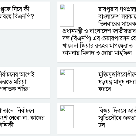
ুপ্পুকে নিয়ে কী
রায়পুরায় গণপ্রজাতন
ভাবছে বিএনপি?
বাংলাদেশ সরকা
তিনবারের সাবে
প্রধানমন্ত্রী ও বাংলাদেশ জাতীয়তাব
দল (বিএনপি) এর চেয়ারপারসন ব
খালেদা জিয়ার রুহের মাগফেরাত
কামনায় মিলাদ ও দোয়া মাহফিল
ির্বাচনের আগেই
মুক্তিযুদ্ধবিরোধী
িরতে মরিয়া
ষড়যন্ত্র মানুষ নস্য
পলাতক শক্তি’
করবে
াতানো নির্বাচনে
বিজয় দিবসে জা
ংশ নেবো না: কাদের
স্মৃতিসৌধে জনত
িদ্দিকী
ঢল