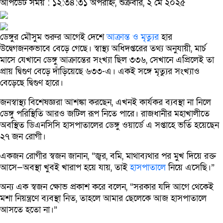
আপডেট সময় : ১২:৩৪:৩১ অপরাহ্ন, শুক্রবার, ২ মে ২০২৫
ডেঙ্গুর মৌসুম শুরুর আগেই দেশে
আক্রান্ত ও মৃত্যুর
হার
উদ্বেগজনকভাবে বেড়ে গেছে। স্বাস্থ্য অধিদপ্তরের তথ্য অনুযায়ী, মার্চ
মাসে যেখানে ডেঙ্গু আক্রান্তের সংখ্যা ছিল ৩৩৬, সেখানে এপ্রিলেই তা
প্রায় দ্বিগুণ বেড়ে দাঁড়িয়েছে ৬৩৩-এ। একই সঙ্গে মৃত্যুর সংখ্যাও
বেড়েছে দ্বিগুণ হারে।
জনস্বাস্থ্য বিশেষজ্ঞরা আশঙ্কা করছেন, এখনই কার্যকর ব্যবস্থা না নিলে
ডেঙ্গু পরিস্থিতি আরও জটিল রূপ নিতে পারে। রাজধানীর মহাখালীতে
অবস্থিত ডিএনসিসি হাসপাতালের ডেঙ্গু ওয়ার্ডে এ সপ্তাহে ভর্তি হয়েছেন
২৭ জন রোগী।
একজন রোগীর স্বজন জানান, “জ্বর, বমি, মাথাব্যথার পর মুখ দিয়ে রক্ত
আসে—অবস্থা খুবই খারাপ হয়ে যায়, তাই
হাসপাতালে
নিয়ে এসেছি।”
অন্য এক স্বজন ক্ষোভ প্রকাশ করে বলেন, “সরকার যদি আগে থেকেই
মশা নিয়ন্ত্রণে ব্যবস্থা নিত, তাহলে আমার ছেলেকে আজ হাসপাতালে
আসতে হতো না।”