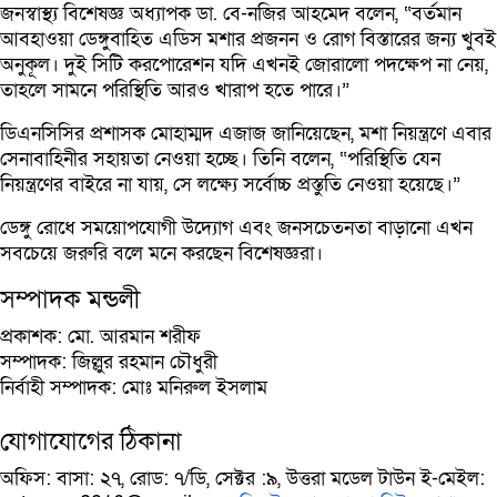
জনস্বাস্থ্য বিশেষজ্ঞ অধ্যাপক ডা. বে-নজির আহমেদ বলেন, “বর্তমান
আবহাওয়া ডেঙ্গুবাহিত এডিস মশার প্রজনন ও রোগ বিস্তারের জন্য খুবই
অনুকূল। দুই সিটি করপোরেশন যদি এখনই জোরালো পদক্ষেপ না নেয়,
তাহলে সামনে পরিস্থিতি আরও খারাপ হতে পারে।”
ডিএনসিসির প্রশাসক মোহাম্মদ এজাজ জানিয়েছেন, মশা নিয়ন্ত্রণে এবার
সেনাবাহিনীর সহায়তা নেওয়া হচ্ছে। তিনি বলেন, “পরিস্থিতি যেন
নিয়ন্ত্রণের বাইরে না যায়, সে লক্ষ্যে সর্বোচ্চ প্রস্তুতি নেওয়া হয়েছে।”
ডেঙ্গু রোধে সময়োপযোগী উদ্যোগ এবং জনসচেতনতা বাড়ানো এখন
সবচেয়ে জরুরি বলে মনে করছেন বিশেষজ্ঞরা।
সম্পাদক মন্ডলী
প্রকাশক: মো. আরমান শরীফ
সম্পাদক: জিল্লুর রহমান চৌধুরী
নির্বাহী সম্পাদক: মোঃ মনিরুল ইসলাম
যোগাযোগের ঠিকানা
অফিস: বাসা: ২৭, রোড: ৭/ডি, সেক্টর :৯, উত্তরা মডেল টাউন ই-মেইল: