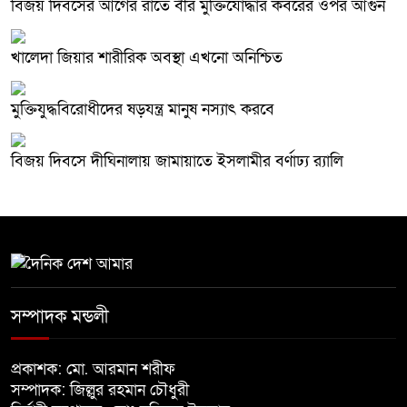
বিজয় দিবসের আগের রাতে বীর মুক্তিযোদ্ধার কবরের ওপর আগুন
খালেদা জিয়ার শারীরিক অবস্থা এখনো অনিশ্চিত
মুক্তিযুদ্ধবিরোধীদের ষড়যন্ত্র মানুষ নস্যাৎ করবে
বিজয় দিবসে দীঘিনালায় জামায়াতে ইসলামীর বর্ণাঢ্য র‍্যালি
সম্পাদক মন্ডলী
প্রকাশক: মো. আরমান শরীফ
সম্পাদক: জিল্লুর রহমান চৌধুরী