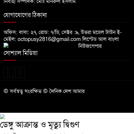
নির্বাহী সম্পাদক: মোঃ মনিরুল ইসলাম
যোগাযোগের ঠিকানা
অফিস: বাসা: ২৭, রোড: ৭/ডি, সেক্টর :৯, উত্তরা মডেল টাউন ই-
মেইল: octopusy2816@gmail.com
লিস্টেড আল বাংলা
নিউজপেপার
সোশ্যাল মিডিয়া
© সর্বস্বত্ব সংরক্ষিত © দৈনিক দেশ আমার
ডেঙ্গু আক্রান্ত ও মৃত্যু দ্বিগুণ