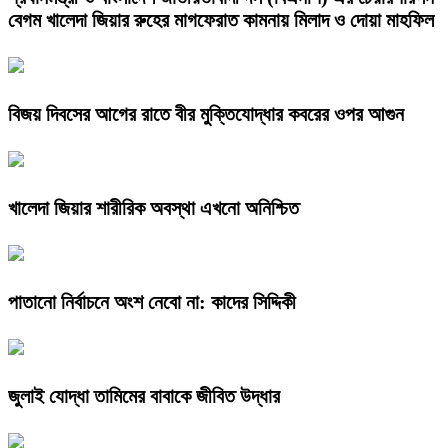
বেগম খালেদা জিয়ার রুহের মাগফেরাত কামনায় মিলাদ ও দোয়া মাহফিল
বিজয় দিবসের আগের রাতে বীর মুক্তিযোদ্ধার কবরের ওপর আগুন
খালেদা জিয়ার শারীরিক অবস্থা এখনো অনিশ্চিত
পাতানো নির্বাচনে অংশ নেবো না: কাদের সিদ্দিকী
জুলাই যোদ্ধা তামিমের বাবাকে জীবিত উদ্ধার