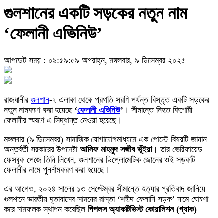
গুলশানের একটি সড়কের নতুন নাম
‘ফেলানী এভিনিউ’
আপডেট সময় : ০৯:৫৯:৫৯ অপরাহ্ন, মঙ্গলবার, ৯ ডিসেম্বর ২০২৫
রাজধানীর
গুলশান
-২ এলাকা থেকে প্রগতি সরণি পর্যন্ত বিস্তৃত একটি সড়কের
নতুন নামকরণ করা হয়েছে
‘
ফেলানী এভিনিউ
’
। সীমান্তে নিহত কিশোরী
ফেলানীর স্মরণে এ সিদ্ধান্ত নেওয়া হয়েছে।
মঙ্গলবার (৯ ডিসেম্বর) সামাজিক যোগাযোগমাধ্যমে এক পোস্টে বিষয়টি জানান
অন্তর্বর্তী সরকারের উপদেষ্টা
আসিফ মাহমুদ সজীব ভূঁইয়া
। তার ভেরিফায়েড
ফেসবুক পেজে তিনি লিখেন, গুলশানের ডিপ্লোমেটিক জোনের ওই সড়কটি
ফেলানীর নামে পুনর্নামকরণ করা হয়েছে।
এর আগেও, ২০২৪ সালের ১৩ সেপ্টেম্বর সীমান্তে হত্যার প্রতিবাদ জানিয়ে
গুলশানে ভারতীয় দূতাবাসের সামনের রাস্তা ‘শহীদ ফেলানি সড়ক’ নামে ঘোষণা
করে নামফলক স্থাপন করেছিল
পিপলস অ্যাকটিভিস্ট কোয়ালিশন (প্যাক)
।