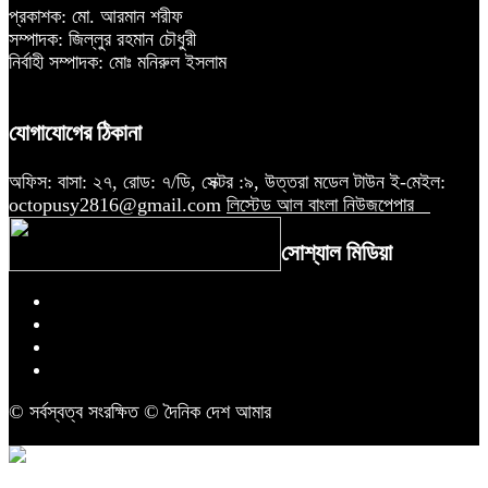
প্রকাশক: মো. আরমান শরীফ
সম্পাদক: জিল্লুর রহমান চৌধুরী
নির্বাহী সম্পাদক: মোঃ মনিরুল ইসলাম
যোগাযোগের ঠিকানা
অফিস: বাসা: ২৭, রোড: ৭/ডি, সেক্টর :৯, উত্তরা মডেল টাউন ই-মেইল:
octopusy2816@gmail.com
লিস্টেড আল বাংলা নিউজপেপার
সোশ্যাল মিডিয়া
© সর্বস্বত্ব সংরক্ষিত © দৈনিক দেশ আমার