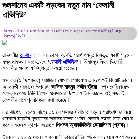
গুলশানের একটি সড়কের নতুন নাম ‘ফেলানী
এভিনিউ’
দৈনিক দেশ আমার অনলাইনের সর্বশেষ নিউজ পেতে অনুসরণ করুন
গুগল নিউজ (Google
News)
ফিডটি
রাজধানীর
গুলশান
-২ এলাকা থেকে প্রগতি সরণি পর্যন্ত বিস্তৃত একটি সড়কের
নতুন নামকরণ করা হয়েছে
‘
ফেলানী এভিনিউ
’
। সীমান্তে নিহত কিশোরী
ফেলানীর স্মরণে এ সিদ্ধান্ত নেওয়া হয়েছে।
মঙ্গলবার (৯ ডিসেম্বর) সামাজিক যোগাযোগমাধ্যমে এক পোস্টে বিষয়টি জানান
অন্তর্বর্তী সরকারের উপদেষ্টা
আসিফ মাহমুদ সজীব ভূঁইয়া
। তার ভেরিফায়েড
ফেসবুক পেজে তিনি লিখেন, গুলশানের ডিপ্লোমেটিক জোনের ওই সড়কটি
ফেলানীর নামে পুনর্নামকরণ করা হয়েছে।
এর আগেও, ২০২৪ সালের ১৩ সেপ্টেম্বর সীমান্তে হত্যার প্রতিবাদ জানিয়ে
গুলশানে ভারতীয় দূতাবাসের সামনের রাস্তা ‘শহীদ ফেলানি সড়ক’ নামে ঘোষণা
করে নামফলক স্থাপন করেছিল
পিপলস অ্যাকটিভিস্ট কোয়ালিশন (প্যাক)
।
উল্লেখ্য, ২০১১ সালের ৭ জানুয়ারি ভারতের দিক থেকে বাবার সঙ্গে দেশে ফেরার