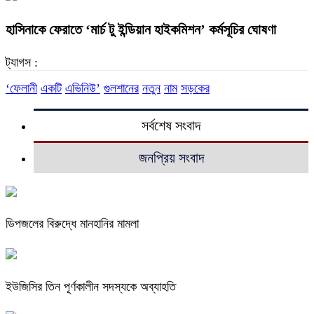
হাসিনাকে ফেরাতে ‘মার্চ টু ইন্ডিয়ান হাইকমিশন’ কর্মসূচির ঘোষণা
ট্যাগস :
‘ফেলানী
একটি
এভিনিউ’
গুলশানের
নতুন
নাম
সড়কের
সর্বশেষ সংবাদ
জনপ্রিয় সংবাদ
ডিপজলের বিরুদ্ধে মানহানির মামলা
ইউজিসির তিন পূর্ণকালীন সদস্যকে অব্যাহতি