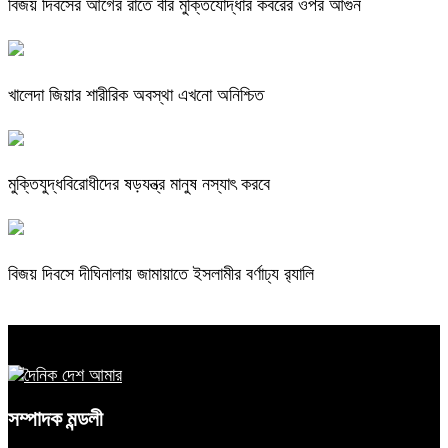
বিজয় দিবসের আগের রাতে বীর মুক্তিযোদ্ধার কবরের ওপর আগুন
খালেদা জিয়ার শারীরিক অবস্থা এখনো অনিশ্চিত
মুক্তিযুদ্ধবিরোধীদের ষড়যন্ত্র মানুষ নস্যাৎ করবে
বিজয় দিবসে দীঘিনালায় জামায়াতে ইসলামীর বর্ণাঢ্য র‍্যালি
সম্পাদক মন্ডলী