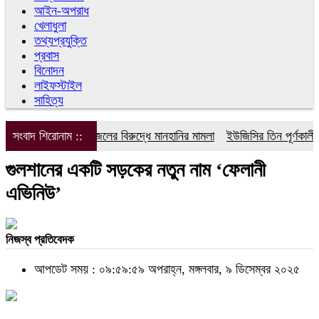
আইন-অপরাধ
খেলাধুলা
তথ্যপ্রযুক্তি
প্রবাস
বিনোদন
লাইফস্টাইল
সাহিত্য
সংবাদ শিরোনাম ::
ডিপজলের বিরুদ্ধে মানহানির মামলা
ইউজিসির তিন পূর্ণকালীন স
গুলশানের একটি সড়কের নতুন নাম ‘ফেলানী
এভিনিউ’
নিজস্ব প্রতিবেদক
আপডেট সময় : ০৯:৫৯:৫৯ অপরাহ্ন, মঙ্গলবার, ৯ ডিসেম্বর ২০২৫