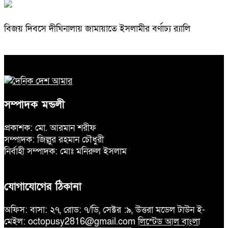
বিজয় দিবসে দীঘিনালায় জামায়াতে ইসলামীর বর্ণাঢ্য র‍্যালি
সম্পাদক মন্ডলী
প্রকাশক: মো. আরমান শরীফ
সম্পাদক: জিল্লুর রহমান চৌধুরী
নির্বাহী সম্পাদক: মোঃ মনিরুল ইসলাম
যোগাযোগের ঠিকানা
অফিস: বাসা: ২৭, রোড: ৭/ডি, সেক্টর :৯, উত্তরা মডেল টাউন ই-
মেইল: octopusy2816@gmail.com
লিস্টেড আল বাংলা