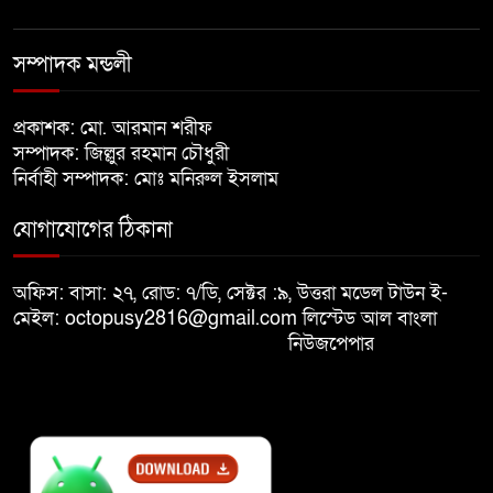
বিজয় দিবসের আগের রাতে বীর
মুক্তিযোদ্ধার কবরের ওপর আগুন
সম্পাদক মন্ডলী
খালেদা জিয়ার শারীরিক অবস্থা এখনো
প্রকাশক: মো. আরমান শরীফ
অনিশ্চিত
সম্পাদক: জিল্লুর রহমান চৌধুরী
নির্বাহী সম্পাদক: মোঃ মনিরুল ইসলাম
মুক্তিযুদ্ধবিরোধীদের ষড়যন্ত্র মানুষ
যোগাযোগের ঠিকানা
নস্যাৎ করবে
অফিস: বাসা: ২৭, রোড: ৭/ডি, সেক্টর :৯, উত্তরা মডেল টাউন ই-
বিজয় দিবসে দীঘিনালায় জামায়াতে
মেইল: octopusy2816@gmail.com
লিস্টেড আল বাংলা
ইসলামীর বর্ণাঢ্য র‍্যালি
নিউজপেপার