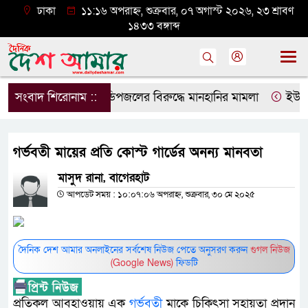
ঢাকা
১১:১৬ অপরাহ্ন, শুক্রবার, ০৭ অগাস্ট ২০২৬, ২৩ শ্রাবণ
১৪৩৩ বঙ্গাব্দ
সংবাদ শিরোনাম ::
ডিপজলের বিরুদ্ধে মানহানির মামলা
ইউজিসির
গর্ভবতী মায়ের প্রতি কোস্ট গার্ডের অনন্য মানবতা
মাসুদ রানা, বাগেরহাট
আপডেট সময় : ১০:০৭:০৬ অপরাহ্ন, শুক্রবার, ৩০ মে ২০২৫
দৈনিক দেশ আমার অনলাইনের সর্বশেষ নিউজ পেতে অনুসরণ করুন
গুগল নিউজ
(Google News)
ফিডটি
প্রতিকূল আবহাওয়ায় এক
গর্ভবতী
মাকে চিকিৎসা সহায়তা প্রদান