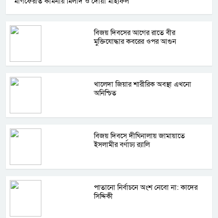
মাগফেরাত কামনায় মিলাদ ও দোয়া মাহফিল
বিজয় দিবসের আগের রাতে বীর
মুক্তিযোদ্ধার কবরের ওপর আগুন
খালেদা জিয়ার শারীরিক অবস্থা এখনো
অনিশ্চিত
বিজয় দিবসে দীঘিনালায় জামায়াতে
ইসলামীর বর্ণাঢ্য র‍্যালি
পাতানো নির্বাচনে অংশ নেবো না: কাদের
সিদ্দিকী