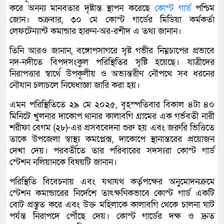
করে অনন্য মানবতার দৃষ্টান্ত স্থাপন করেছে
কোস্ট গার্ড
পশ্চিম
জোন। শুক্রবার, ৩০ মে কোস্ট গার্ডের মিডিয়া কর্মকর্তা
লেফটেন্যান্ট কমান্ডার হারুন-অর-রশীদ এ তথ্য জানান।
তিনি আরও জানান, বঙ্গোপসাগরে সৃষ্ট গভীর নিম্নচাপের প্রভাবে
নদ-নদীতে বিপদসংকুল পরিস্থিতির সৃষ্টি হয়েছে। যাত্রীদের
নিরাপত্তার স্বার্থে উপকূলীয় ও অভ্যন্তরীণ নৌপথে সব ধরনের
নৌযান চলাচলে নিষেধাজ্ঞা জারি করা হয়।
এমন পরিস্থিতিতে ২৯ মে ২০২৫, বৃহস্পতিবার বিকাল ৪টা ৪০
মিনিটে খুলনার দাকোপ থানার কালাবগি গ্রামের এক গর্ভবতী নারী
শরীফা বেগম (২৮)-এর প্রসববেদনা শুরু হয় এবং জরুরি ভিত্তিতে
তাকে উপজেলা স্বাস্থ্য কমপ্লেক্স, দাকোপে স্থানান্তরের প্রয়োজন
দেখা দেয়। পরবর্তীতে তার পরিবারের সদস্যরা কোস্ট গার্ড
স্টেশন নলিয়ানকে বিষয়টি জানান।
পরিস্থিতি বিবেচনায় এবং যথাযথ কর্তৃপক্ষের অনুমোদনক্রমে
স্টেশন কমান্ডারের নির্দেশে তাৎক্ষণিকভাবে কোস্ট গার্ড একটি
বোট প্রস্তুত করে এবং উক্ত মহিলাকে কালাবগি থেকে চালনা ঘাট
পর্যন্ত নিরাপদে পৌঁছে দেয়। কোস্ট গার্ডের দক্ষ ও দ্রুত