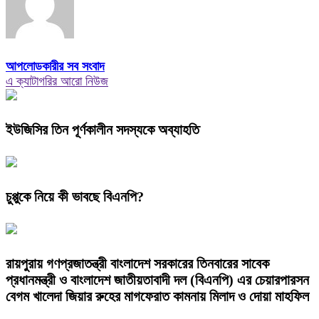
আপলোডকারীর সব সংবাদ
এ ক্যাটাগরির আরো নিউজ
ইউজিসির তিন পূর্ণকালীন সদস্যকে অব্যাহতি
চুপ্পুকে নিয়ে কী ভাবছে বিএনপি?
রায়পুরায় গণপ্রজাতন্ত্রী বাংলাদেশ সরকারের তিনবারের সাবেক
প্রধানমন্ত্রী ও বাংলাদেশ জাতীয়তাবাদী দল (বিএনপি) এর চেয়ারপারসন
বেগম খালেদা জিয়ার রুহের মাগফেরাত কামনায় মিলাদ ও দোয়া মাহফিল