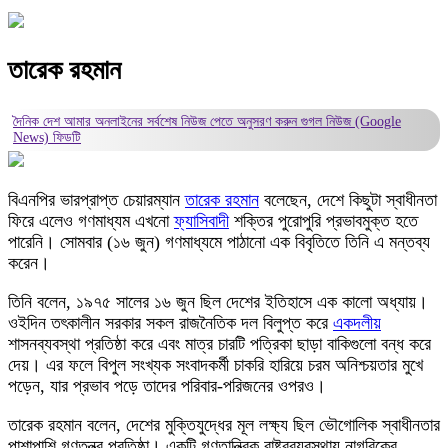
তারেক রহমান
দৈনিক দেশ আমার অনলাইনের সর্বশেষ নিউজ পেতে অনুসরণ করুন
গুগল নিউজ (Google
News)
ফিডটি
বিএনপির ভারপ্রাপ্ত চেয়ারম্যান
তারেক রহমান
বলেছেন, দেশে কিছুটা স্বাধীনতা
ফিরে এলেও গণমাধ্যম এখনো
ফ্যাসিবাদী
শক্তির পুরোপুরি প্রভাবমুক্ত হতে
পারেনি। সোমবার (১৬ জুন) গণমাধ্যমে পাঠানো এক বিবৃতিতে তিনি এ মন্তব্য
করেন।
তিনি বলেন, ১৯৭৫ সালের ১৬ জুন ছিল দেশের ইতিহাসে এক কালো অধ্যায়।
ওইদিন তৎকালীন সরকার সকল রাজনৈতিক দল বিলুপ্ত করে
একদলীয়
শাসনব্যবস্থা প্রতিষ্ঠা করে এবং মাত্র চারটি পত্রিকা ছাড়া বাকিগুলো বন্ধ করে
দেয়। এর ফলে বিপুল সংখ্যক সংবাদকর্মী চাকরি হারিয়ে চরম অনিশ্চয়তার মুখে
পড়েন, যার প্রভাব পড়ে তাদের পরিবার-পরিজনের ওপরও।
তারেক রহমান বলেন, দেশের মুক্তিযুদ্ধের মূল লক্ষ্য ছিল ভৌগোলিক স্বাধীনতার
পাশাপাশি গণতন্ত্র প্রতিষ্ঠা। একটি গণতান্ত্রিক রাষ্ট্রব্যবস্থায় নাগরিকের