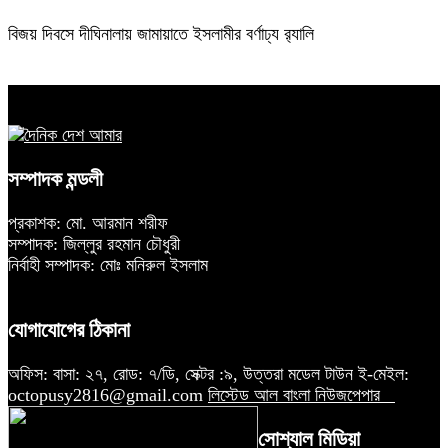
বিজয় দিবসে দীঘিনালায় জামায়াতে ইসলামীর বর্ণাঢ্য র‍্যালি
সম্পাদক মন্ডলী
প্রকাশক: মো. আরমান শরীফ
সম্পাদক: জিল্লুর রহমান চৌধুরী
নির্বাহী সম্পাদক: মোঃ মনিরুল ইসলাম
যোগাযোগের ঠিকানা
অফিস: বাসা: ২৭, রোড: ৭/ডি, সেক্টর :৯, উত্তরা মডেল টাউন ই-মেইল:
octopusy2816@gmail.com
লিস্টেড আল বাংলা নিউজপেপার
সোশ্যাল মিডিয়া