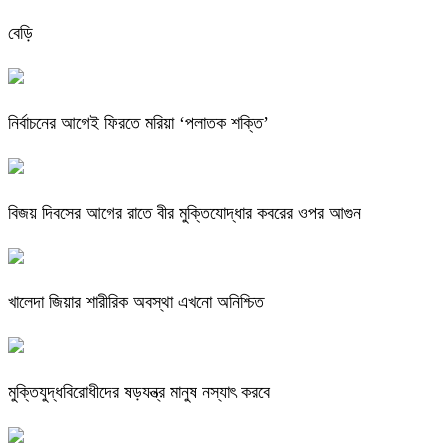
বেড়ি
নির্বাচনের আগেই ফিরতে মরিয়া ‘পলাতক শক্তি’
বিজয় দিবসের আগের রাতে বীর মুক্তিযোদ্ধার কবরের ওপর আগুন
খালেদা জিয়ার শারীরিক অবস্থা এখনো অনিশ্চিত
মুক্তিযুদ্ধবিরোধীদের ষড়যন্ত্র মানুষ নস্যাৎ করবে