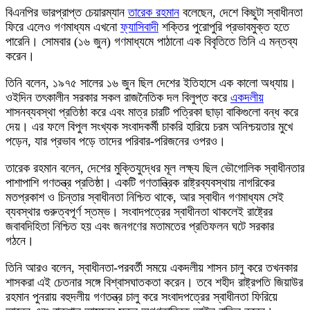
বিএনপির ভারপ্রাপ্ত চেয়ারম্যান
তারেক রহমান
বলেছেন, দেশে কিছুটা স্বাধীনতা
ফিরে এলেও গণমাধ্যম এখনো
ফ্যাসিবাদী
শক্তির পুরোপুরি প্রভাবমুক্ত হতে
পারেনি। সোমবার (১৬ জুন) গণমাধ্যমে পাঠানো এক বিবৃতিতে তিনি এ মন্তব্য
করেন।
তিনি বলেন, ১৯৭৫ সালের ১৬ জুন ছিল দেশের ইতিহাসে এক কালো অধ্যায়।
ওইদিন তৎকালীন সরকার সকল রাজনৈতিক দল বিলুপ্ত করে
একদলীয়
শাসনব্যবস্থা প্রতিষ্ঠা করে এবং মাত্র চারটি পত্রিকা ছাড়া বাকিগুলো বন্ধ করে
দেয়। এর ফলে বিপুল সংখ্যক সংবাদকর্মী চাকরি হারিয়ে চরম অনিশ্চয়তার মুখে
পড়েন, যার প্রভাব পড়ে তাদের পরিবার-পরিজনের ওপরও।
তারেক রহমান বলেন, দেশের মুক্তিযুদ্ধের মূল লক্ষ্য ছিল ভৌগোলিক স্বাধীনতার
পাশাপাশি গণতন্ত্র প্রতিষ্ঠা। একটি গণতান্ত্রিক রাষ্ট্রব্যবস্থায় নাগরিকের
মতপ্রকাশ ও চিন্তার স্বাধীনতা নিশ্চিত থাকে, আর স্বাধীন গণমাধ্যম সেই
ব্যবস্থার গুরুত্বপূর্ণ স্তম্ভ। সংবাদপত্রের স্বাধীনতা থাকলেই রাষ্ট্রের
জবাবদিহিতা নিশ্চিত হয় এবং জনগণের মতামতের প্রতিফলন ঘটে সরকার
গঠনে।
তিনি আরও বলেন, স্বাধীনতা-পরবর্তী সময়ে একদলীয় শাসন চালু করে তখনকার
শাসকরা এই চেতনার সঙ্গে বিশ্বাসঘাতকতা করেন। তবে শহীদ রাষ্ট্রপতি জিয়াউর
রহমান পুনরায় বহুদলীয় গণতন্ত্র চালু করে সংবাদপত্রের স্বাধীনতা ফিরিয়ে