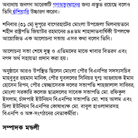
অন্যথায় জনগণ আরেকটি
গণঅভ্যুত্থানের
জন্য প্রস্তুত রয়েছে বলেও
তিনি
হুঁশিয়ারি
উচ্চারণ করেন।
শনিবার (৩১ মে) দুপুরে বাগেরহাটের মোংলা উপজেলা মিলনায়তনে
শহীদ রাষ্ট্রপতি জিয়াউর রহমানের ৪৪তম শাহাদাতবার্ষিকী উপলক্ষে
আয়োজিত এক আলোচনা সভায় এসব কথা বলেন তিনি।
আলোচনা সভা শেষে দুস্থ ও এতিমদের মাঝে খাবার বিতরণ এবং
নগদ অর্থ সহায়তা প্রদান করা হয়।
অনুষ্ঠানে আরও উপস্থিত ছিলেন মোংলা পৌর বিএনপির সদস্যসচিব
মাহবুবুর রহমান মানিক, পৌর যুবদলের সিনিয়র যুগ্ম আহ্বায়ক ইমান
হোসেন রিপন, পৌর স্বেচ্ছাসেবক দলের সভাপতি শাহজালাল সাব্বির,
মোংলা সরকারি কলেজ ছাত্রদলের সাবেক সভাপতি মো. রফিকুল
ইসলাম, চাঁদপাই ইউনিয়ন বিএনপির সভাপতি মো. শাহ আলম এবং
চিলা ইউনিয়ন বিএনপির কোষাধ্যক্ষ মো. বাবুল হাওলাদারসহ
বিএনপি ও অঙ্গ-সংগঠনের নেতাকর্মীরা।
সম্পাদক মন্ডলী