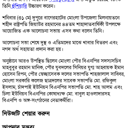
তিনি
হুঁশিয়ারি
উচ্চারণ করেন।
শনিবার (৩১ মে) দুপুরে বাগেরহাটের মোংলা উপজেলা মিলনায়তনে
শহীদ রাষ্ট্রপতি জিয়াউর রহমানের ৪৪তম শাহাদাতবার্ষিকী উপলক্ষে
আয়োজিত এক আলোচনা সভায় এসব কথা বলেন তিনি।
আলোচনা সভা শেষে দুস্থ ও এতিমদের মাঝে খাবার বিতরণ এবং
নগদ অর্থ সহায়তা প্রদান করা হয়।
অনুষ্ঠানে আরও উপস্থিত ছিলেন মোংলা পৌর বিএনপির সদস্যসচিব
মাহবুবুর রহমান মানিক, পৌর যুবদলের সিনিয়র যুগ্ম আহ্বায়ক ইমান
হোসেন রিপন, পৌর স্বেচ্ছাসেবক দলের সভাপতি শাহজালাল সাব্বির,
মোংলা সরকারি কলেজ ছাত্রদলের সাবেক সভাপতি মো. রফিকুল
ইসলাম, চাঁদপাই ইউনিয়ন বিএনপির সভাপতি মো. শাহ আলম এবং
চিলা ইউনিয়ন বিএনপির কোষাধ্যক্ষ মো. বাবুল হাওলাদারসহ
বিএনপি ও অঙ্গ-সংগঠনের নেতাকর্মীরা।
নিউজটি শেয়ার করুন
আপনার মন্তব্য