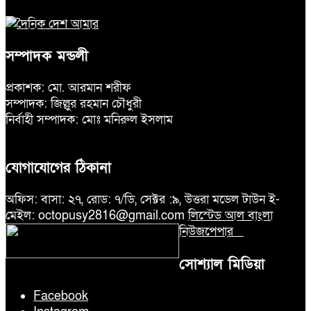
সম্পাদক মন্ডলী
প্রকাশক: মো. আরমান শরীফ
সম্পাদক: জিল্লুর রহমান চৌধুরী
নির্বাহী সম্পাদক: মোঃ মনিরুল ইসলাম
যোগাযোগের ঠিকানা
অফিস: বাসা: ২৭, রোড: ৭/ডি, সেক্টর :৯, উত্তরা মডেল টাউন ই-
মেইল: octopusy2816@gmail.com
লিস্টেড আল বাংলা
নিউজপেপার
সোশ্যাল মিডিয়া
Facebook