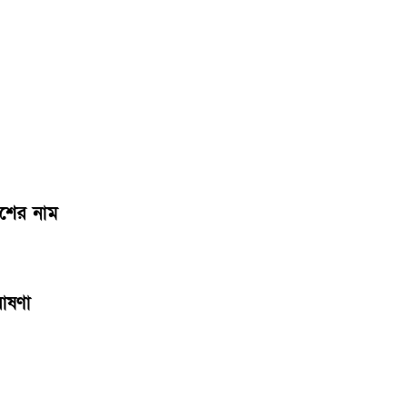
েশের নাম
ঘোষণা