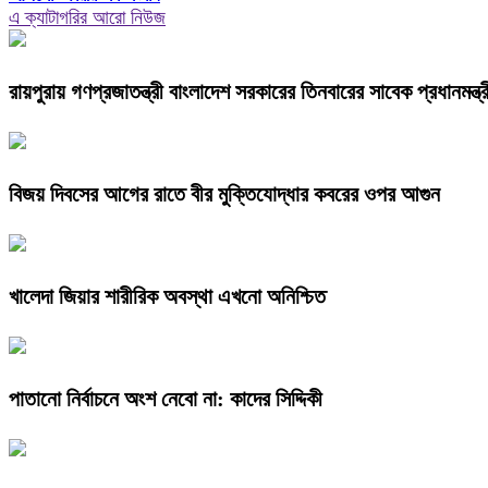
এ ক্যাটাগরির আরো নিউজ
রায়পুরায় গণপ্রজাতন্ত্রী বাংলাদেশ সরকারের তিনবারের সাবেক প্রধানম
বিজয় দিবসের আগের রাতে বীর মুক্তিযোদ্ধার কবরের ওপর আগুন
খালেদা জিয়ার শারীরিক অবস্থা এখনো অনিশ্চিত
পাতানো নির্বাচনে অংশ নেবো না: কাদের সিদ্দিকী