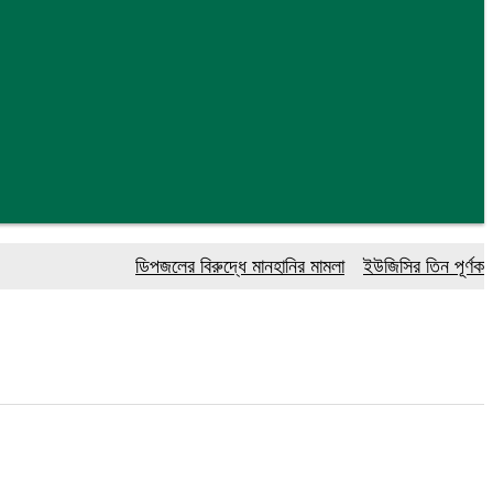
ডিপজলের বিরুদ্ধে মানহানির মামলা
ইউজিসির তিন পূর্ণকালীন সদ