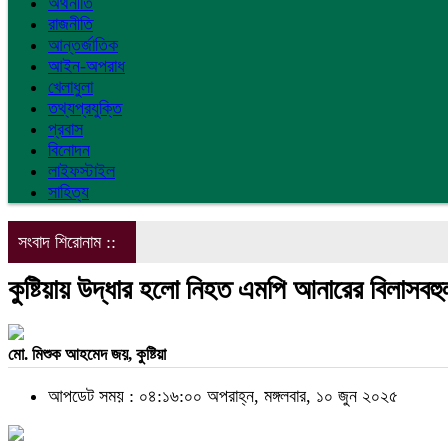
অর্থনীতি
রাজনীতি
আন্তর্জাতিক
আইন-অপরাধ
খেলাধুলা
তথ্যপ্রযুক্তি
প্রবাস
বিনোদন
লাইফস্টাইল
সাহিত্য
সংবাদ শিরোনাম ::
কুষ্টিয়ায় উদ্ধার হলো নিহত এমপি আনারের বিলাসবহু
মো. মিশুক আহমেদ জয়, কুষ্টিয়া
আপডেট সময় : ০৪:১৬:০০ অপরাহ্ন, মঙ্গলবার, ১০ জুন ২০২৫