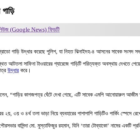
ল গাড়ি
 নিউজ (Google News)
ফিডটি
র প্রাডো গাড়ি উদ্ধার করেছে পুলিশ, যা নিহত ঝিনাইদহ-৪ আসনের সাবেক সংসদ 
বস্থিত আটতলা সাফিনা টাওয়ারের গ্যারেজে গাড়িটি পরিত্যক্ত অবস্থায় দেখতে পেয়ে
পত্র
উদ্ধার
করে।
পন বলেন, “গাড়ির কাগজপত্র ঘেঁটে দেখা গেছে, এটি সাবেক এমপি আনোয়ারুল আজী
ওয়ারের ২য়, ৩য় ও ৪র্থ তলা ভাড়া নিয়ে ব্যবহারের পাশাপাশি গাড়িটিও পার্কিং স্পে
পৌরসভার বাসিন্দা মো. মুস্তাফিজুর রহমান, যিনি ‘তারা টোব্যাকো’ নামের একটি প্র