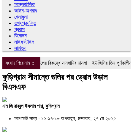
আন্তর্জাতিক
আইন-অপরাধ
খেলাধুলা
তথ্যপ্রযুক্তি
প্রবাস
বিনোদন
লাইফস্টাইল
সাহিত্য
সংবাদ শিরোনাম ::
ডিপজলের বিরুদ্ধে মানহানির মামলা
ইউজিসির তিন পূর্ণকালীন সদ
কুড়িগ্রাম সীমান্তে গুলির পর ড্রোন উড়াল
বিএসএফ
এম জি রাব্বুল ইসলাম পাপ্পু, কুড়িগ্রাম
আপডেট সময় : ১২:১৭:১৮ অপরাহ্ন, মঙ্গলবার, ২৭ মে ২০২৫