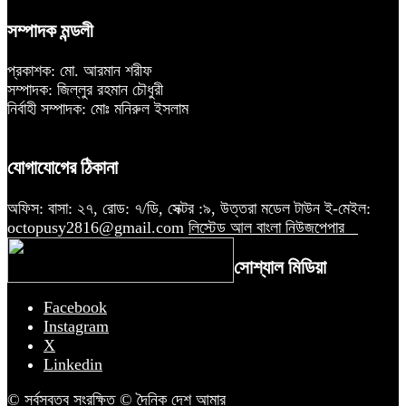
সম্পাদক মন্ডলী
প্রকাশক: মো. আরমান শরীফ
সম্পাদক: জিল্লুর রহমান চৌধুরী
নির্বাহী সম্পাদক: মোঃ মনিরুল ইসলাম
যোগাযোগের ঠিকানা
অফিস: বাসা: ২৭, রোড: ৭/ডি, সেক্টর :৯, উত্তরা মডেল টাউন ই-মেইল:
octopusy2816@gmail.com
লিস্টেড আল বাংলা নিউজপেপার
সোশ্যাল মিডিয়া
Facebook
Instagram
X
Linkedin
© সর্বস্বত্ব সংরক্ষিত © দৈনিক দেশ আমার