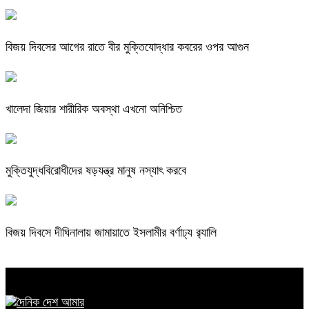
বিজয় দিবসের আগের রাতে বীর মুক্তিযোদ্ধার কবরের ওপর আগুন
খালেদা জিয়ার শারীরিক অবস্থা এখনো অনিশ্চিত
মুক্তিযুদ্ধবিরোধীদের ষড়যন্ত্র মানুষ নস্যাৎ করবে
বিজয় দিবসে দীঘিনালায় জামায়াতে ইসলামীর বর্ণাঢ্য র‍্যালি