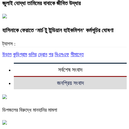
জুলাই যোদ্ধা তামিমের বাবাকে জীবিত উদ্ধার
হাসিনাকে ফেরাতে ‘মার্চ টু ইন্ডিয়ান হাইকমিশন’ কর্মসূচির ঘোষণা
ট্যাগস :
উড়াল
কুড়িগ্রাম
গুলির
ড্রোন
পর
বিএসএফ
সীমান্তে
সর্বশেষ সংবাদ
জনপ্রিয় সংবাদ
ডিপজলের বিরুদ্ধে মানহানির মামলা