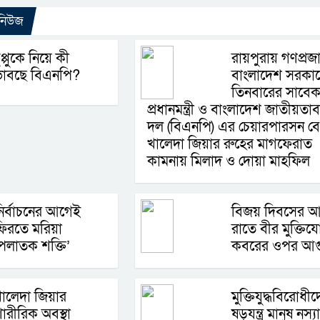
 নিউজ
ুপ্পুকে নিয়ে কী
রায়পুরায় গণপ্রজাতন
ভাবছে বিএনপি?
বাংলাদেশ সরকা
তিনবারের সাবে
প্রধানমন্ত্রী ও বাংলাদেশ জাতীয়তাব
দল (বিএনপি) এর চেয়ারপারসন ব
খালেদা জিয়ার রুহের মাগফেরাত
কামনায় মিলাদ ও দোয়া মাহফিল
ির্বাচনের আগেই
বিজয় দিবসের 
িরতে মরিয়া
রাতে বীর মুক্তিযো
পলাতক শক্তি’
কবরের ওপর আগ
ালেদা জিয়ার
মুক্তিযুদ্ধবিরোধী
ারীরিক অবস্থা
ষড়যন্ত্র মানুষ নস্য