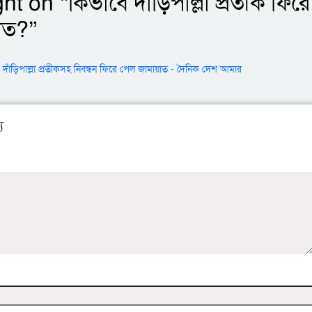
ht on “
কিভাবে দাঁড়িপাল্লা প্রতীক ফিরে
াত?
”
:
দাঁড়িপাল্লা প্রতীকসহ নিবন্ধন ফিরে পেল জামায়াত - দৈনিক দেশ আমার
য