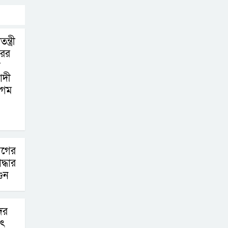
্ত্রী
রের
ক
াদী
েগম
আগের
দ্ধার
ুন
দের
াৎ