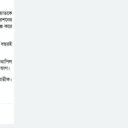
ায়াতকে
রেশনের
্জ করে
ই বছরই
র আপিল
িভাগ।
্রতীক।