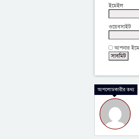
ইমেইল
ওয়েবসাইট
আপনার ইমেইল
আপলোডকারীর তথ্য