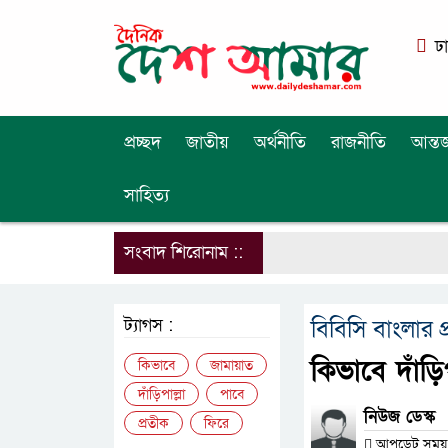
ঢ
প্রচ্ছদ
জাতীয়
অর্থনীতি
রাজনীতি
আন্তর
সাহিত্য
সংবাদ শিরোনাম ::
ট্যাগস :
বিবিসি বাংলার 
কিভাবে দাঁড়ি
কিভাবে
জামায়াত
দাঁড়িপাল্লা
পাবে
নিউজ ডেস্ক
প্রতীক
ফিরে
আপডেট সময় : 