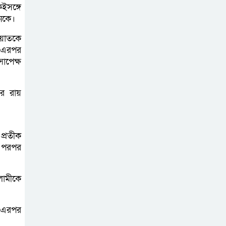
বেড়ি
ইসঙ্গে
শনকে।
ায়াতকে
। এরপর
নির্বাচনের আগেই
াপেক্ষ
ফিরতে মরিয়া
‘পলাতক শক্তি’
র রায়
বিজয় দিবসের
আগের রাতে বীর
প্রতীক
মুক্তিযোদ্ধার কবরের
া পরপর
ওপর আগুন
লামীকে
খালেদা জিয়ার
শারীরিক অবস্থা
এখনো অনিশ্চিত
। এরপর