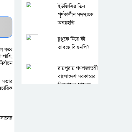
ইউজিসির তিন
পূর্ণকালীন সদস্যকে
অব্যাহতি
চুপ্পুকে নিয়ে কী
ভাবছে বিএনপি?
িল করে
াপাশি,
ির্বাচন
রায়পুরায় গণপ্রজাতন্ত্রী
বাংলাদেশ সরকারের
ট সভার
তিনবারের সাবেক
বিচারিক
প্রধানমন্ত্রী ও বাংলাদেশ জাতীয়তাবাদী
দল (বিএনপি) এর চেয়ারপারসন বেগম
।
খালেদা জিয়ার রুহের মাগফেরাত
কামনায় মিলাদ ও দোয়া মাহফিল
 সালের