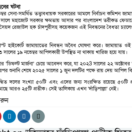
েছনের ঘটনা
বর সেনা-সমর্থিত তত্ত্বাবধায়ক সরকারের আমলে নির্বাচন কমিশন জাম
৯ সালে মহাজোট সরকার ক্ষমতায় আসার পর বাংলাদেশ তরীকত ফেডা
 সৈয়দ রেজাউল হক চাঁদপুরীসহ কয়েকজন এই নিবন্ধনের বৈধতা চ্যালেঞ
্ট হাইকোর্ট জামায়াতের নিবন্ধন অবৈধ ঘোষণা করে। জামায়াত ও
সালের ১৯ নভেম্বর আপিলকারী উপস্থিত না থাকায় খারিজ হয়ে যায়।
 ‘ডিফল্ট মার্জনা’ চেয়ে আবেদন করে, যা ২০২3 সালের ২২ অক্টোব
এরপর শুনানি শেষে ২০২৫ সালের ১ জুন দলটির পক্ষে রায় দেয় আপিল ব
বন্ধিত দলের সংখ্যা ৫০টি এবং এদের জন্য সংরক্ষিত রয়েছে ৫০টি প
র জন্য আছে আরও ২৫টি প্রতীক। সেই তালিকায় এখন ‘দাঁড়িপাল্লা’ নেই।
রুন