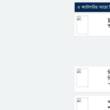
এ ক্যাটাগরির আরো
চ
ন
ফ
‘
খ
শ