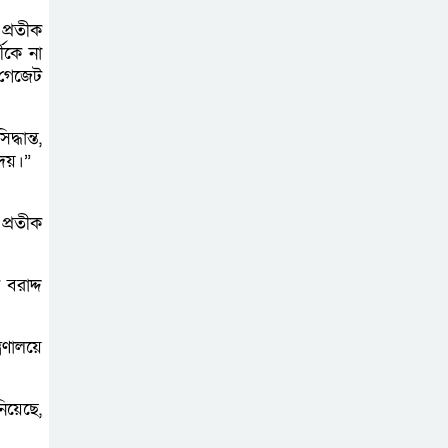
মুক্তিযুদ্ধবিরোধীদের
 প্রতীক
ষড়যন্ত্র মানুষ নস্যাৎ
ীকে না
করবে
 গেজেট
বিজয় দিবসে
্ধান্ত,
দীঘিনালায় জামায়াতে
দেয়।”
ইসলামীর বর্ণাঢ্য
র‍্যালি
প্রতীক
বরাদ্দ
রণালয়ে
নিয়েছে,