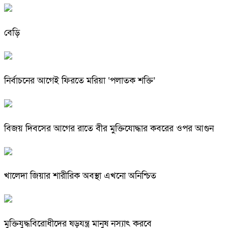
বেড়ি
নির্বাচনের আগেই ফিরতে মরিয়া ‘পলাতক শক্তি’
বিজয় দিবসের আগের রাতে বীর মুক্তিযোদ্ধার কবরের ওপর আগুন
খালেদা জিয়ার শারীরিক অবস্থা এখনো অনিশ্চিত
মুক্তিযুদ্ধবিরোধীদের ষড়যন্ত্র মানুষ নস্যাৎ করবে