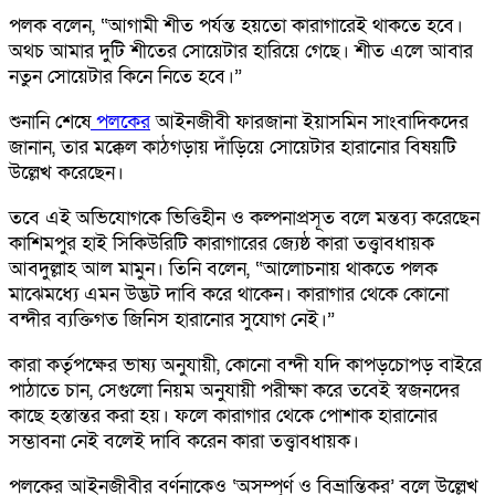
পলক বলেন, “আগামী শীত পর্যন্ত হয়তো কারাগারেই থাকতে হবে।
অথচ আমার দুটি শীতের সোয়েটার হারিয়ে গেছে। শীত এলে আবার
নতুন সোয়েটার কিনে নিতে হবে।”
শুনানি শেষে
পলকের
আইনজীবী ফারজানা ইয়াসমিন সাংবাদিকদের
জানান, তার মক্কেল কাঠগড়ায় দাঁড়িয়ে সোয়েটার হারানোর বিষয়টি
উল্লেখ করেছেন।
তবে এই অভিযোগকে ভিত্তিহীন ও কল্পনাপ্রসূত বলে মন্তব্য করেছেন
কাশিমপুর হাই সিকিউরিটি কারাগারের জ্যেষ্ঠ কারা তত্ত্বাবধায়ক
আবদুল্লাহ আল মামুন। তিনি বলেন, “আলোচনায় থাকতে পলক
মাঝেমধ্যে এমন উদ্ভট দাবি করে থাকেন। কারাগার থেকে কোনো
বন্দীর ব্যক্তিগত জিনিস হারানোর সুযোগ নেই।”
কারা কর্তৃপক্ষের ভাষ্য অনুযায়ী, কোনো বন্দী যদি কাপড়চোপড় বাইরে
পাঠাতে চান, সেগুলো নিয়ম অনুযায়ী পরীক্ষা করে তবেই স্বজনদের
কাছে হস্তান্তর করা হয়। ফলে কারাগার থেকে পোশাক হারানোর
সম্ভাবনা নেই বলেই দাবি করেন কারা তত্ত্বাবধায়ক।
পলকের আইনজীবীর বর্ণনাকেও ‘অসম্পূর্ণ ও বিভ্রান্তিকর’ বলে উল্লেখ