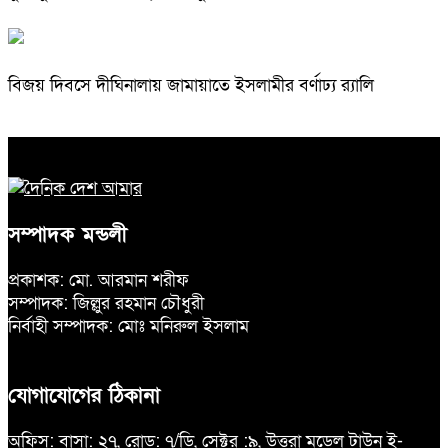
বিজয় দিবসে দীঘিনালায় জামায়াতে ইসলামীর বর্ণাঢ্য র‍্যালি
সম্পাদক মন্ডলী
প্রকাশক: মো. আরমান শরীফ
সম্পাদক: জিল্লুর রহমান চৌধুরী
নির্বাহী সম্পাদক: মোঃ মনিরুল ইসলাম
যোগাযোগের ঠিকানা
অফিস: বাসা: ২৭, রোড: ৭/ডি, সেক্টর :৯, উত্তরা মডেল টাউন ই-