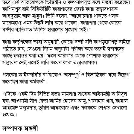
তবে এই অভিযোগকে ভিত্তিহীন ও কল্পনাপ্রসূত বলে মন্তব্য করেছেন
কাশিমপুর হাই সিকিউরিটি কারাগারের জ্যেষ্ঠ কারা তত্ত্বাবধায়ক
আবদুল্লাহ আল মামুন। তিনি বলেন, “আলোচনায় থাকতে পলক
মাঝেমধ্যে এমন উদ্ভট দাবি করে থাকেন। কারাগার থেকে কোনো
বন্দীর ব্যক্তিগত জিনিস হারানোর সুযোগ নেই।”
কারা কর্তৃপক্ষের ভাষ্য অনুযায়ী, কোনো বন্দী যদি কাপড়চোপড় বাইরে
পাঠাতে চান, সেগুলো নিয়ম অনুযায়ী পরীক্ষা করে তবেই স্বজনদের
কাছে হস্তান্তর করা হয়। ফলে কারাগার থেকে পোশাক হারানোর
সম্ভাবনা নেই বলেই দাবি করেন কারা তত্ত্বাবধায়ক।
পলকের আইনজীবীর বর্ণনাকেও ‘অসম্পূর্ণ ও বিভ্রান্তিকর’ বলে উল্লেখ
করেছেন কারা কর্মকর্তা।
এদিকে একই দিন বিভিন্ন হত্যা মামলায় সাবেক আইনমন্ত্রী আনিসুল
হক, আওয়ামী লীগ নেতা আমির হোসেন আমু, শাজাহান খান, কামাল
আহমেদ মজুমদার, তুরিন আফরোজ এবং পলককে গ্রেপ্তার দেখানো
হয়েছে।
সম্পাদক মন্ডলী