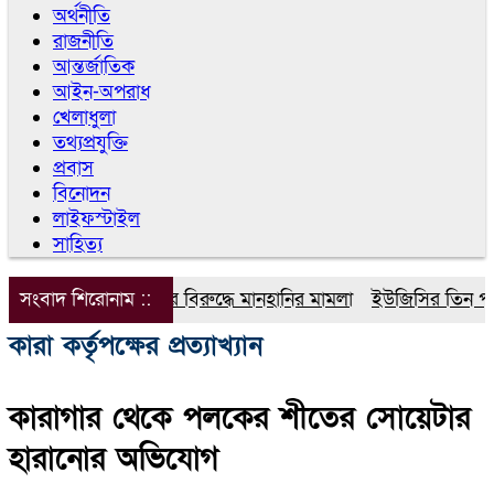
অর্থনীতি
রাজনীতি
আন্তর্জাতিক
আইন-অপরাধ
খেলাধুলা
তথ্যপ্রযুক্তি
প্রবাস
বিনোদন
লাইফস্টাইল
সাহিত্য
সংবাদ শিরোনাম ::
ডিপজলের বিরুদ্ধে মানহানির মামলা
ইউজিসির তিন পূর্ণকা
কারা কর্তৃপক্ষের প্রত্যাখ্যান
কারাগার থেকে পলকের শীতের সোয়েটার
হারানোর অভিযোগ