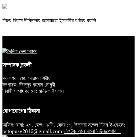
বিজয় দিবসে দীঘিনালায় জামায়াতে ইসলামীর বর্ণাঢ্য র‍্যালি
সম্পাদক মন্ডলী
প্রকাশক: মো. আরমান শরীফ
সম্পাদক: জিল্লুর রহমান চৌধুরী
নির্বাহী সম্পাদক: মোঃ মনিরুল ইসলাম
যোগাযোগের ঠিকানা
অফিস: বাসা: ২৭, রোড: ৭/ডি, সেক্টর :৯, উত্তরা মডেল টাউন ই-মেইল:
octopusy2816@gmail.com
লিস্টেড আল বাংলা নিউজপেপার