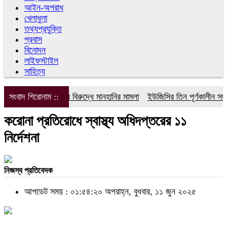
আইন-অপরাধ
খেলাধুলা
তথ্যপ্রযুক্তি
প্রবাস
বিনোদন
লাইফস্টাইল
সাহিত্য
সংবাদ শিরোনাম ::
ডিপজলের বিরুদ্ধে মানহানির মামলা
ইউজিসির তিন পূর্ণকালীন সদস্যক
করোনা প্রতিরোধে স্বাস্থ্য অধিদপ্তরের ১১
নির্দেশনা
নিজস্ব প্রতিবেদক
আপডেট সময় : ০১:৫৪:২০ অপরাহ্ন, বুধবার, ১১ জুন ২০২৫