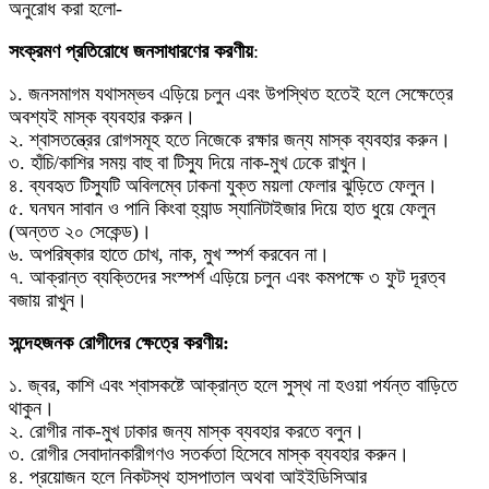
অনুরোধ করা হলো-
সংক্রমণ প্রতিরোধে জনসাধারণের করণীয়
:
১. জনসমাগম যথাসম্ভব এড়িয়ে চলুন এবং উপস্থিত হতেই হলে সেক্ষেত্রে
অবশ্যই মাস্ক ব্যবহার করুন।
২. শ্বাসতন্ত্রের রোগসমূহ হতে নিজেকে রক্ষার জন্য মাস্ক ব্যবহার করুন।
৩. হাঁচি/কাশির সময় বাহু বা টিস্যু দিয়ে নাক-মুখ ঢেকে রাখুন।
৪. ব্যবহৃত টিস্যুটি অবিলম্বে ঢাকনা যুক্ত ময়লা ফেলার ঝুড়িতে ফেলুন।
৫. ঘনঘন সাবান ও পানি কিংবা হ্যান্ড স্যানিটাইজার দিয়ে হাত ধুয়ে ফেলুন
(অন্তত ২০ সেকেন্ড)।
৬. অপরিষ্কার হাতে চোখ, নাক, মুখ স্পর্শ করবেন না।
৭. আক্রান্ত ব্যক্তিদের সংস্পর্শ এড়িয়ে চলুন এবং কমপক্ষে ৩ ফুট দূরত্ব
বজায় রাখুন।
সন্দেহজনক রোগীদের ক্ষেত্রে করণীয়:
১. জ্বর, কাশি এবং শ্বাসকষ্টে আক্রান্ত হলে সুস্থ না হওয়া পর্যন্ত বাড়িতে
থাকুন।
২. রোগীর নাক-মুখ ঢাকার জন্য মাস্ক ব্যবহার করতে বলুন।
৩. রোগীর সেবাদানকারীগণও সতর্কতা হিসেবে মাস্ক ব্যবহার করুন।
৪. প্রয়োজন হলে নিকটস্থ হাসপাতাল অথবা আইইডিসিআর