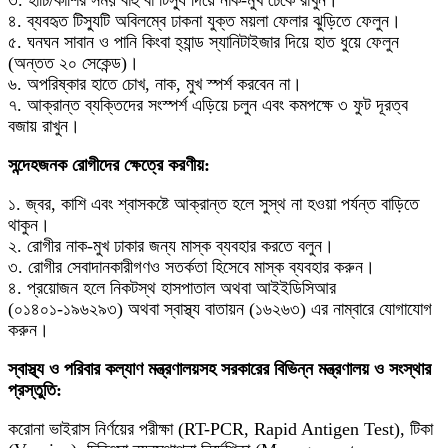
৪. ব্যবহৃত টিস্যুটি অবিলম্বে ঢাকনা যুক্ত ময়লা ফেলার ঝুড়িতে ফেলুন।
৫. ঘনঘন সাবান ও পানি কিংবা হ্যান্ড স্যানিটাইজার দিয়ে হাত ধুয়ে ফেলুন
(অন্তত ২০ সেকেন্ড)।
৬. অপরিষ্কার হাতে চোখ, নাক, মুখ স্পর্শ করবেন না।
৭. আক্রান্ত ব্যক্তিদের সংস্পর্শ এড়িয়ে চলুন এবং কমপক্ষে ৩ ফুট দূরত্ব
বজায় রাখুন।
সন্দেহজনক রোগীদের ক্ষেত্রে করণীয়:
১. জ্বর, কাশি এবং শ্বাসকষ্টে আক্রান্ত হলে সুস্থ না হওয়া পর্যন্ত বাড়িতে
থাকুন।
২. রোগীর নাক-মুখ ঢাকার জন্য মাস্ক ব্যবহার করতে বলুন।
৩. রোগীর সেবাদানকারীগণও সতর্কতা হিসেবে মাস্ক ব্যবহার করুন।
৪. প্রয়োজন হলে নিকটস্থ হাসপাতাল অথবা আইইডিসিআর
(০১৪০১-১৯৬২৯৩) অথবা স্বাস্থ্য বাতায়ন (১৬২৬৩) এর নাম্বারে যোগাযোগ
করুন।
স্বাস্থ্য ও পরিবার কল্যাণ মন্ত্রণালয়সহ সরকারের বিভিন্ন মন্ত্রণালয় ও সংস্থার
প্রস্তুতি:
করোনা ভাইরাস নির্ণয়ের পরীক্ষা (RT-PCR, Rapid Antigen Test), টিকা