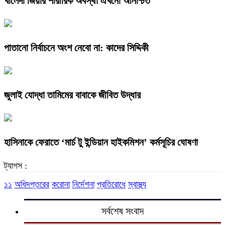
খালেদা জিয়ার শারীরিক অবস্থা এখনো অনিশ্চিত
পাতানো নির্বাচনে অংশ নেবো না: কাদের সিদ্দিকী
জুলাই যোদ্ধা তামিমের বাবাকে জীবিত উদ্ধার
হাসিনাকে ফেরাতে ‘মার্চ টু ইন্ডিয়ান হাইকমিশন’ কর্মসূচির ঘোষণা
ট্যাগস :
১১
অধিদপ্তরের
করোনা
নির্দেশনা
প্রতিরোধে
স্বাস্থ্য
সর্বশেষ সংবাদ