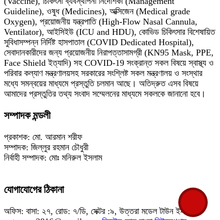
(Vaccine), চিকিৎসা ব্যবস্থাপনা নির্দেশিকা (Management
Guideline), ওষুধ (Medicines), অক্সিজেন (Medical grade
Oxygen), প্রয়োজনীয় যন্ত্রপাতি (High-Flow Nasal Cannula,
Ventilator), আইসিইউ (ICU and HDU), কোভিড চিকিৎসার বিশেষায়িত
সুবিধাসম্পন্ন নির্দিষ্ট হাসপাতাল (COVID Dedicated Hospital),
সেবাদানকারীদের জন্য প্রয়োজনীয় নিরাপত্তাসামগ্রী (KN95 Mask, PPE,
Face Shield ইত্যাদি) সহ COVID-19 সংক্রান্ত সকল বিষয়ে স্বাস্থ্য ও
পরিবার কল্যাণ মন্ত্রণালয়সহ সরকারের সংশ্লিষ্ট সকল মন্ত্রণালয় ও সংস্থার
মধ্যে সমন্বয়ের মাধ্যমে প্রস্তুতি চলমান আছে। অতিদ্রুত এসব বিষয়ে
আমাদের প্রস্তুতির তথ্য সংবাদ সম্মেলনের মাধ্যমে সকলকে জানানো হবে।
সম্পাদক মন্ডলী
প্রকাশক: মো. আরমান শরীফ
সম্পাদক: জিল্লুর রহমান চৌধুরী
নির্বাহী সম্পাদক: মোঃ মনিরুল ইসলাম
যোগাযোগের ঠিকানা
অফিস: বাসা: ২৭, রোড: ৭/ডি, সেক্টর :৯, উত্তরা মডেল টাউন ই-মেইল: