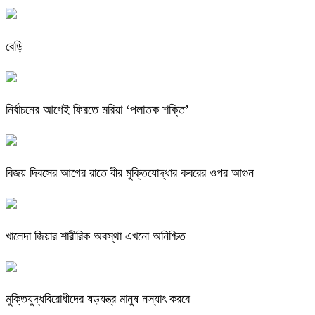
বেড়ি
নির্বাচনের আগেই ফিরতে মরিয়া ‘পলাতক শক্তি’
বিজয় দিবসের আগের রাতে বীর মুক্তিযোদ্ধার কবরের ওপর আগুন
খালেদা জিয়ার শারীরিক অবস্থা এখনো অনিশ্চিত
মুক্তিযুদ্ধবিরোধীদের ষড়যন্ত্র মানুষ নস্যাৎ করবে