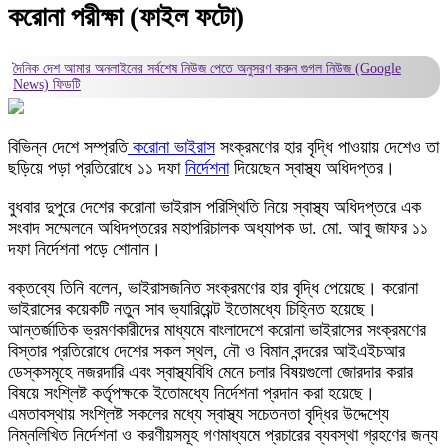
করোনা পরীক্ষা (ফাইল ফটো)
দৈনিক দেশ আমার অনলাইনের সর্বশেষ নিউজ পেতে অনুসরণ করুন
গুগল নিউজ (Google
News)
ফিডটি
বিভিন্ন দেশে সম্প্রতি
করোনা ভাইরাস
সংক্রমণের হার বৃদ্ধি পাওয়ায় দেশেও তা
ছড়িয়ে পড়া প্রতিরোধে ১১ দফা
নির্দেশনা
দিয়েছেন স্বাস্থ্য অধিদপ্তর।
বুধবার দুপুরে দেশের করোনা ভাইরাস পরিস্থিতি নিয়ে স্বাস্থ্য অধিদপ্তরে এক
সংবাদ সম্মেলনে অধিদপ্তরের মহাপরিচালক অধ্যাপক ডা. মো. আবু জাফর ১১
দফা নির্দেশনা পড়ে শোনান।
বক্তব্যে তিনি বলেন, ভাইরাসজনিত সংক্রমণের হার বৃদ্ধি পেয়েছে। করোনা
ভাইরাসের কয়েকটি নতুন সাব ভ্যারিয়েন্ট ইতোমধ্যে চিহ্নিত হয়েছে।
আন্তর্জাতিক ভ্রমণকারীদের মাধ্যমে বাংলাদেশে করোনা ভাইরাসের সংক্রমণের
বিস্তার প্রতিরোধে দেশের সকল স্থল, নৌ ও বিমান বন্দরের আইএইচআর
ডেস্কসমূহে নজরদারি এবং স্বাস্থ্যবিধি মেনে চলার বিষয়গুলো জোরদার করার
বিষয়ে সংশ্লিষ্ট কর্তৃপক্ষকে ইতোমধ্যে নির্দেশনা প্রদান করা হয়েছে।
এমতাবস্থায় সংশ্লিষ্ট সকলের মধ্যে স্বাস্থ্য সচেতনতা বৃদ্ধির উদ্দেশ্যে
নিম্নলিখিত নির্দেশনা ও করণীয়সমূহ গণমাধ্যমে প্রচারের ব্যবস্থা গ্রহণের জন্য