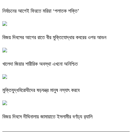
নির্বাচনের আগেই ফিরতে মরিয়া ‘পলাতক শক্তি’
বিজয় দিবসের আগের রাতে বীর মুক্তিযোদ্ধার কবরের ওপর আগুন
খালেদা জিয়ার শারীরিক অবস্থা এখনো অনিশ্চিত
মুক্তিযুদ্ধবিরোধীদের ষড়যন্ত্র মানুষ নস্যাৎ করবে
বিজয় দিবসে দীঘিনালায় জামায়াতে ইসলামীর বর্ণাঢ্য র‍্যালি