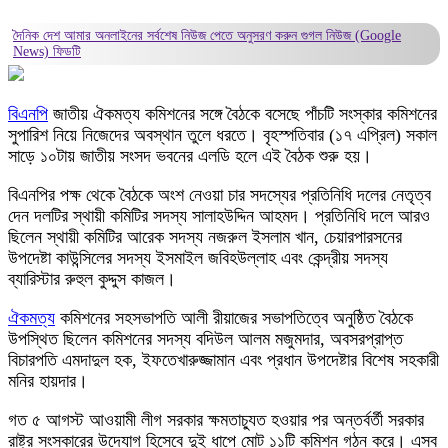
দৈনিক দেশ আমার অনলাইনের সর্বশেষ নিউজ পেতে অনুসরণ করুন
গুগল নিউজ (Google
News)
ফিডটি
বিএনপি
জাতীয় ঐকমত্য কমিশনের সঙ্গে বৈঠকে বসেছে পাঁচটি সংস্কার কমিশনের
সুপারিশ নিয়ে নিজেদের অবস্থান তুলে ধরতে। বৃহস্পতিবার (১৭ এপ্রিল) সকাল
সাড়ে ১০টায় জাতীয় সংসদ ভবনের এলডি হলে এই বৈঠক শুরু হয়।
বিএনপির পক্ষ থেকে বৈঠকে অংশ নেওয়া চার সদস্যের প্রতিনিধি দলের নেতৃত্ব
দেন দলটির স্থায়ী কমিটির সদস্য সালাহউদ্দিন আহমদ। প্রতিনিধি দলে আরও
ছিলেন স্থায়ী কমিটির আরেক সদস্য নজরুল ইসলাম খান, চেয়ারপারসনের
উপদেষ্টা কাউন্সিলের সদস্য ইসমাইল জবিহউল্লাহ এবং কেন্দ্রীয় সদস্য
ব্যারিস্টার রুহুল কুদ্দুস কাজল।
ঐকমত্য
কমিশনের সহসভাপতি আলী রীয়াজের সভাপতিত্বে অনুষ্ঠিত বৈঠকে
উপস্থিত ছিলেন কমিশনের সদস্য বদিউল আলম মজুমদার, অবসরপ্রাপ্ত
বিচারপতি এমদাদুল হক, ইফতেখারুজ্জামান এবং প্রধান উপদেষ্টার বিশেষ সহকারী
মনির হায়দার।
গত ৫ আগস্ট আওয়ামী লীগ সরকার ক্ষমতাচ্যুত হওয়ার পর অন্তর্বর্তী সরকার
রাষ্ট্র সংস্কারের উদ্যোগ হিসেবে দুই ধাপে মোট ১১টি কমিশন গঠন করে। এসব