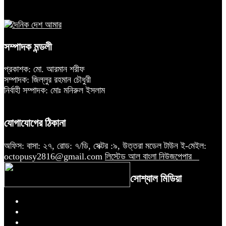
সম্পাদক মন্ডলী
প্রকাশক: মো. আরমান শরীফ
সম্পাদক: জিল্লুর রহমান চৌধুরী
নির্বাহী সম্পাদক: মোঃ মনিরুল ইসলাম
যোগাযোগের ঠিকানা
অফিস: বাসা: ২৭, রোড: ৭/ডি, সেক্টর :৯, উত্তরা মডেল টাউন ই-মেইল:
octopusy2816@gmail.com
লিস্টেড আল বাংলা নিউজপেপার
সোশ্যাল মিডিয়া