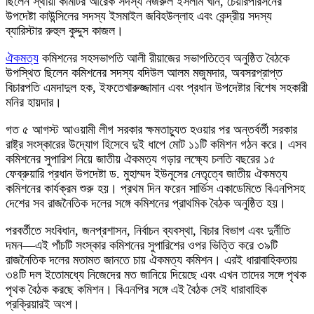
ছিলেন স্থায়ী কমিটির আরেক সদস্য নজরুল ইসলাম খান, চেয়ারপারসনের
উপদেষ্টা কাউন্সিলের সদস্য ইসমাইল জবিহউল্লাহ এবং কেন্দ্রীয় সদস্য
ব্যারিস্টার রুহুল কুদ্দুস কাজল।
ঐকমত্য
কমিশনের সহসভাপতি আলী রীয়াজের সভাপতিত্বে অনুষ্ঠিত বৈঠকে
উপস্থিত ছিলেন কমিশনের সদস্য বদিউল আলম মজুমদার, অবসরপ্রাপ্ত
বিচারপতি এমদাদুল হক, ইফতেখারুজ্জামান এবং প্রধান উপদেষ্টার বিশেষ সহকারী
মনির হায়দার।
গত ৫ আগস্ট আওয়ামী লীগ সরকার ক্ষমতাচ্যুত হওয়ার পর অন্তর্বর্তী সরকার
রাষ্ট্র সংস্কারের উদ্যোগ হিসেবে দুই ধাপে মোট ১১টি কমিশন গঠন করে। এসব
কমিশনের সুপারিশ নিয়ে জাতীয় ঐকমত্য গড়ার লক্ষ্যে চলতি বছরের ১৫
ফেব্রুয়ারি প্রধান উপদেষ্টা ড. মুহাম্মদ ইউনূসের নেতৃত্বে জাতীয় ঐকমত্য
কমিশনের কার্যক্রম শুরু হয়। প্রথম দিন ফরেন সার্ভিস একাডেমিতে বিএনপিসহ
দেশের সব রাজনৈতিক দলের সঙ্গে কমিশনের প্রাথমিক বৈঠক অনুষ্ঠিত হয়।
পরবর্তীতে সংবিধান, জনপ্রশাসন, নির্বাচন ব্যবস্থা, বিচার বিভাগ এবং দুর্নীতি
দমন—এই পাঁচটি সংস্কার কমিশনের সুপারিশের ওপর ভিত্তি করে ৩৯টি
রাজনৈতিক দলের মতামত জানতে চায় ঐকমত্য কমিশন। এরই ধারাবাহিকতায়
৩৪টি দল ইতোমধ্যে নিজেদের মত জানিয়ে দিয়েছে এবং এখন তাদের সঙ্গে পৃথক
পৃথক বৈঠক করছে কমিশন। বিএনপির সঙ্গে এই বৈঠক সেই ধারাবাহিক
প্রক্রিয়ারই অংশ।