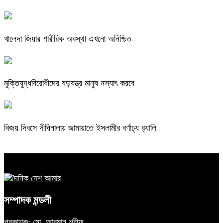
খালেদা জিয়ার শারীরিক অবস্থা এখনো অনিশ্চিত
মুক্তিযুদ্ধবিরোধীদের ষড়যন্ত্র মানুষ নস্যাৎ করবে
বিজয় দিবসে দীঘিনালায় জামায়াতে ইসলামীর বর্ণাঢ্য র‍্যালি
সম্পাদক মন্ডলী
প্রকাশক: মো. আরমান শরীফ