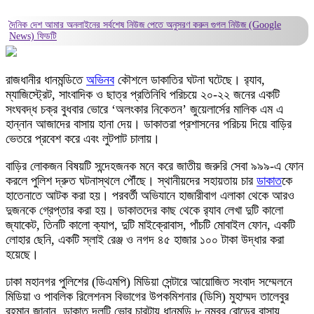
দৈনিক দেশ আমার অনলাইনের সর্বশেষ নিউজ পেতে অনুসরণ করুন
গুগল নিউজ (Google
News)
ফিডটি
রাজধানীর ধানমন্ডিতে
অভিনব
কৌশলে ডাকাতির ঘটনা ঘটেছে। র‌্যাব,
ম্যাজিস্ট্রেট, সাংবাদিক ও ছাত্র প্রতিনিধি পরিচয়ে ২০-২২ জনের একটি
সংঘবদ্ধ চক্র বুধবার ভোরে ‘অলংকার নিকেতন’ জুয়েলার্সের মালিক এম এ
হান্নান আজাদের বাসায় হানা দেয়। ডাকাতরা প্রশাসনের পরিচয় দিয়ে বাড়ির
ভেতরে প্রবেশ করে এবং লুটপাট চালায়।
বাড়ির লোকজন বিষয়টি সন্দেহজনক মনে করে জাতীয় জরুরি সেবা ৯৯৯-এ ফোন
করলে পুলিশ দ্রুত ঘটনাস্থলে পৌঁছে। স্থানীয়দের সহায়তায় চার
ডাকাত
কে
হাতেনাতে আটক করা হয়। পরবর্তী অভিযানে হাজারীবাগ এলাকা থেকে আরও
দুজনকে গ্রেপ্তার করা হয়। ডাকাতদের কাছ থেকে র‌্যাব লেখা দুটি কালো
জ্যাকেট, তিনটি কালো ক্যাপ, দুটি মাইক্রোবাস, পাঁচটি মোবাইল ফোন, একটি
লোহার ছেনি, একটি স্লাই রেঞ্জ ও নগদ ৪৫ হাজার ১০০ টাকা উদ্ধার করা
হয়েছে।
ঢাকা মহানগর পুলিশের (ডিএমপি) মিডিয়া সেন্টারে আয়োজিত সংবাদ সম্মেলনে
মিডিয়া ও পাবলিক রিলেশনস বিভাগের উপকমিশনার (ডিসি) মুহাম্মদ তালেবুর
রহমান জানান, ডাকাত দলটি ভোর চারটায় ধানমন্ডি ৮ নম্বর রোডের বাসায়