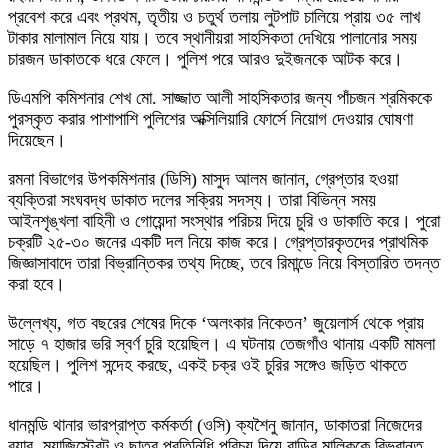
প্রবেশ করে এবং প্রথম, তৃতীয় ও চতুর্থ তলায় লুটপাট চালিয়ে প্রায় ৩৫ লাখ
টাকার মালামাল নিয়ে যায়। তবে স্থানীয়রা সাহসিকতা দেখিয়ে পালানোর সময়
চারজন ডাকাতকে ধরে ফেলে। পুলিশ পরে আরও দুইজনকে আটক করে।
ডিএমপি কমিশনার শেখ মো. সাজ্জাত আলী সাহসিকতার জন্য পাঁচজন শ্রমিককে
পুরস্কৃত করার পাশাপাশি পুলিশের অক্সিলিয়ারি ফোর্সে নিয়োগ দেওয়ার ঘোষণা
দিয়েছেন।
রমনা বিভাগের উপকমিশনার (ডিসি) মাসুদ আলম জানান, গ্রেপ্তার হওয়া
ব্যক্তিরা সংঘবদ্ধ ডাকাত দলের সক্রিয় সদস্য। তারা বিভিন্ন সময়
আইনশৃঙ্খলা বাহিনী ও গোয়েন্দা সংস্থার পরিচয় দিয়ে চুরি ও ডাকাতি করে। পুরো
চক্রটি ২৫-৩০ জনের একটি দল নিয়ে কাজ করে। গ্রেপ্তারকৃতদের প্রাথমিক
জিজ্ঞাসাবাদে তারা বিভ্রান্তিকর তথ্য দিচ্ছে, তবে রিমান্ডে নিয়ে বিস্তারিত তদন্ত
করা হবে।
উল্লেখ্য, গত বছরের শেষের দিকে ‘অলংকার নিকেতন’ জুয়েলার্স থেকে প্রায়
সাড়ে ৭ হাজার ভরি স্বর্ণ চুরি হয়েছিল। এ ঘটনায় তেজগাঁও থানায় একটি মামলা
হয়েছিল। পুলিশ সন্দেহ করছে, একই চক্র ওই চুরির সঙ্গেও জড়িত থাকতে
পারে।
ধানমন্ডি থানার ভারপ্রাপ্ত কর্মকর্তা (ওসি) ক্যশৈনু জানান, ডাকাতরা নিজেদের
র‌্যাব, ম্যাজিস্ট্রেট ও ছাত্র প্রতিনিধি পরিচয় দিয়ে বাড়ির মালিককে বিভ্রান্ত