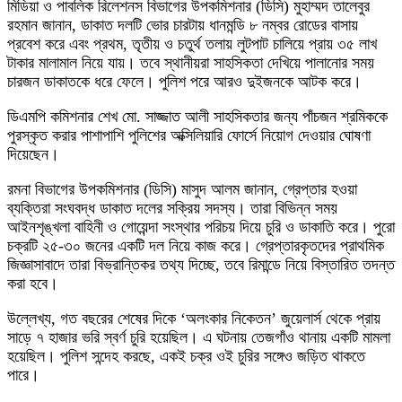
মিডিয়া ও পাবলিক রিলেশনস বিভাগের উপকমিশনার (ডিসি) মুহাম্মদ তালেবুর
রহমান জানান, ডাকাত দলটি ভোর চারটায় ধানমন্ডি ৮ নম্বর রোডের বাসায়
প্রবেশ করে এবং প্রথম, তৃতীয় ও চতুর্থ তলায় লুটপাট চালিয়ে প্রায় ৩৫ লাখ
টাকার মালামাল নিয়ে যায়। তবে স্থানীয়রা সাহসিকতা দেখিয়ে পালানোর সময়
চারজন ডাকাতকে ধরে ফেলে। পুলিশ পরে আরও দুইজনকে আটক করে।
ডিএমপি কমিশনার শেখ মো. সাজ্জাত আলী সাহসিকতার জন্য পাঁচজন শ্রমিককে
পুরস্কৃত করার পাশাপাশি পুলিশের অক্সিলিয়ারি ফোর্সে নিয়োগ দেওয়ার ঘোষণা
দিয়েছেন।
রমনা বিভাগের উপকমিশনার (ডিসি) মাসুদ আলম জানান, গ্রেপ্তার হওয়া
ব্যক্তিরা সংঘবদ্ধ ডাকাত দলের সক্রিয় সদস্য। তারা বিভিন্ন সময়
আইনশৃঙ্খলা বাহিনী ও গোয়েন্দা সংস্থার পরিচয় দিয়ে চুরি ও ডাকাতি করে। পুরো
চক্রটি ২৫-৩০ জনের একটি দল নিয়ে কাজ করে। গ্রেপ্তারকৃতদের প্রাথমিক
জিজ্ঞাসাবাদে তারা বিভ্রান্তিকর তথ্য দিচ্ছে, তবে রিমান্ডে নিয়ে বিস্তারিত তদন্ত
করা হবে।
উল্লেখ্য, গত বছরের শেষের দিকে ‘অলংকার নিকেতন’ জুয়েলার্স থেকে প্রায়
সাড়ে ৭ হাজার ভরি স্বর্ণ চুরি হয়েছিল। এ ঘটনায় তেজগাঁও থানায় একটি মামলা
হয়েছিল। পুলিশ সন্দেহ করছে, একই চক্র ওই চুরির সঙ্গেও জড়িত থাকতে
পারে।