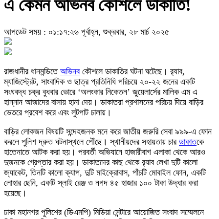
এ কেমন অভিনব কৌশলে ডাকাতি!
আপডেট সময় : ০১:১৭:২৬ পূর্বাহ্ন, শুক্রবার, ২৮ মার্চ ২০২৫
রাজধানীর ধানমন্ডিতে
অভিনব
কৌশলে ডাকাতির ঘটনা ঘটেছে। র‌্যাব,
ম্যাজিস্ট্রেট, সাংবাদিক ও ছাত্র প্রতিনিধি পরিচয়ে ২০-২২ জনের একটি
সংঘবদ্ধ চক্র বুধবার ভোরে ‘অলংকার নিকেতন’ জুয়েলার্সের মালিক এম এ
হান্নান আজাদের বাসায় হানা দেয়। ডাকাতরা প্রশাসনের পরিচয় দিয়ে বাড়ির
ভেতরে প্রবেশ করে এবং লুটপাট চালায়।
বাড়ির লোকজন বিষয়টি সন্দেহজনক মনে করে জাতীয় জরুরি সেবা ৯৯৯-এ ফোন
করলে পুলিশ দ্রুত ঘটনাস্থলে পৌঁছে। স্থানীয়দের সহায়তায় চার
ডাকাত
কে
হাতেনাতে আটক করা হয়। পরবর্তী অভিযানে হাজারীবাগ এলাকা থেকে আরও
দুজনকে গ্রেপ্তার করা হয়। ডাকাতদের কাছ থেকে র‌্যাব লেখা দুটি কালো
জ্যাকেট, তিনটি কালো ক্যাপ, দুটি মাইক্রোবাস, পাঁচটি মোবাইল ফোন, একটি
লোহার ছেনি, একটি স্লাই রেঞ্জ ও নগদ ৪৫ হাজার ১০০ টাকা উদ্ধার করা
হয়েছে।
ঢাকা মহানগর পুলিশের (ডিএমপি) মিডিয়া সেন্টারে আয়োজিত সংবাদ সম্মেলনে