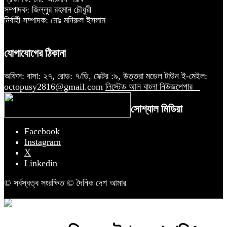
সম্পাদক: জিল্লুর রহমান চৌধুরী
নির্বাহী সম্পাদক: মোঃ মনিরুল ইসলাম
যোগাযোগের ঠিকানা
অফিস: বাসা: ২৭, রোড: ৭/ডি, সেক্টর :৯, উত্তরা মডেল টাউন ই-মেইল:
octopusy2816@gmail.com
লিস্টেড আল বাংলা নিউজপেপার
সোশ্যাল মিডিয়া
Facebook
Instagram
X
Linkedin
© সর্বস্বত্ব সংরক্ষিত © দৈনিক দেশ আমার