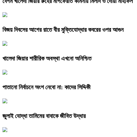
বেগম খালেদা জিয়ার রুহের মাগফেরাত কামনায় মিলাদ ও দোয়া মাহফিল
বিজয় দিবসের আগের রাতে বীর মুক্তিযোদ্ধার কবরের ওপর আগুন
খালেদা জিয়ার শারীরিক অবস্থা এখনো অনিশ্চিত
পাতানো নির্বাচনে অংশ নেবো না: কাদের সিদ্দিকী
জুলাই যোদ্ধা তামিমের বাবাকে জীবিত উদ্ধার