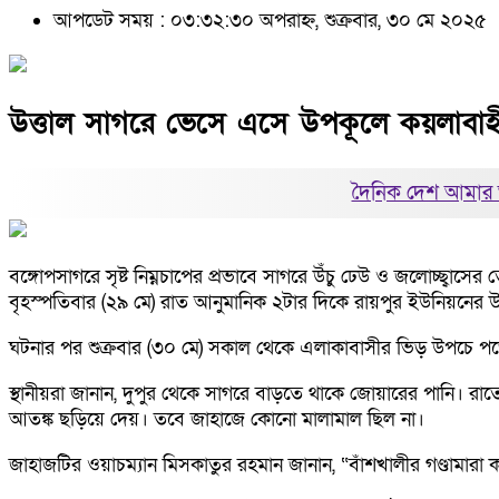
আপডেট সময় : ০৩:৩২:৩০ অপরাহ্ন, শুক্রবার, ৩০ মে ২০২৫
উত্তাল সাগরে ভেসে এসে উপকূলে কয়লাবাহ
দৈনিক দেশ আমার 
বঙ্গোপসাগরে সৃষ্ট নিম্নচাপের প্রভাবে সাগরে উঁচু ঢেউ ও জলোচ্ছ্বাসের
বৃহস্পতিবার (২৯ মে) রাত আনুমানিক ২টার দিকে রায়পুর ইউনিয়নের 
ঘটনার পর শুক্রবার (৩০ মে) সকাল থেকে এলাকাবাসীর ভিড় উপচে পড়ে ঘ
স্থানীয়রা জানান, দুপুর থেকে সাগরে বাড়তে থাকে জোয়ারের পানি। রা
আতঙ্ক ছড়িয়ে দেয়। তবে জাহাজে কোনো মালামাল ছিল না।
জাহাজটির ওয়াচম্যান মিসকাতুর রহমান জানান, “বাঁশখালীর গণ্ডামা