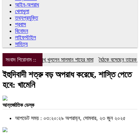
আইন-অপরাধ
খেলাধুলা
তথ্যপ্রযুক্তি
প্রবাস
বিনোদন
লাইফস্টাইল
সাহিত্য
সংবাদ শিরোনাম ::
এবার মুখ খুললেন সালমান শাহের মামা
বৈঠকে বসেছেন তারেক রহমান-
ইহুদিবাদী শত্রু বড় অপরাধ করেছে, শাস্তি পেতে
হবে: খামেনি
আন্তর্জাতিক ডেস্ক
আপডেট সময় : ০৩:২০:২৯ অপরাহ্ন, সোমবার, ২৩ জুন ২০২৫