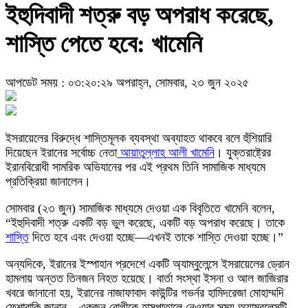
ইহুদিবাদী শত্রু বড় অপরাধ করেছে,
শাস্তি পেতে হবে: খামেনি
আপডেট সময় : ০৩:২০:২৯ অপরাহ্ন, সোমবার, ২৩ জুন ২০২৫
ইসরায়েলের বিরুদ্ধে শাস্তিমূলক ব্যবস্থা অব্যাহত থাকবে বলে হুঁশিয়ারি
দিয়েছেন ইরানের সর্বোচ্চ নেতা
আয়াতুল্লাহ আলী খামেনি
। যুক্তরাষ্ট্রের
ইরানবিরোধী সামরিক অভিযানের পর এই প্রথম তিনি সামাজিক মাধ্যমে
প্রতিক্রিয়া জানালেন।
সোমবার (২৩ জুন) সামাজিক মাধ্যমে দেওয়া এক বিবৃতিতে খামেনি বলেন,
“ইহুদিবাদী শত্রু একটি বড় ভুল করেছে, একটি বড় অপরাধ করেছে। তাকে
শাস্তি
দিতে হবে এবং দেওয়া হচ্ছে—এখনই তাকে শাস্তি দেওয়া হচ্ছে।”
অন্যদিকে, ইরানের ইস্পাহান প্রদেশে একটি অ্যাম্বুলেন্সে ইসরায়েলের ড্রোন
হামলায় অন্তত তিনজন নিহত হয়েছে। বার্তা সংস্থা ইসনা ও আল জাজিরার
খবরে জানানো হয়, ইরানের নাজাফাবাদ কাউন্টির গভর্নর হামিদরেজা মোহাম্মদি
ফেশারাকি জানান—একজন রোগীকে হাসপাতালে নেওয়ার সময় অ্যাম্বুলেন্সটি