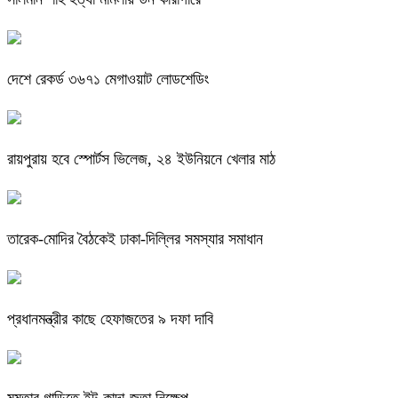
দেশে রেকর্ড ৩৬৭১ মেগাওয়াট লোডশেডিং
রায়পুরায় হবে স্পোর্টস ভিলেজ, ২৪ ইউনিয়নে খেলার মাঠ
তারেক-মোদির বৈঠকেই ঢাকা-দিল্লির সমস্যার সমাধান
প্রধানমন্ত্রীর কাছে হেফাজতের ৯ দফা দাবি