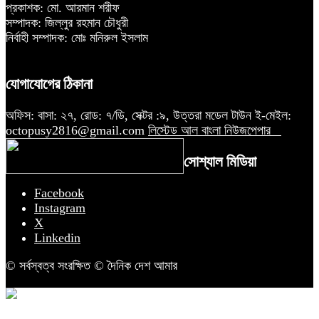
প্রকাশক: মো. আরমান শরীফ
সম্পাদক: জিল্লুর রহমান চৌধুরী
নির্বাহী সম্পাদক: মোঃ মনিরুল ইসলাম
যোগাযোগের ঠিকানা
অফিস: বাসা: ২৭, রোড: ৭/ডি, সেক্টর :৯, উত্তরা মডেল টাউন ই-মেইল:
octopusy2816@gmail.com
লিস্টেড আল বাংলা নিউজপেপার
সোশ্যাল মিডিয়া
Facebook
Instagram
X
Linkedin
© সর্বস্বত্ব সংরক্ষিত © দৈনিক দেশ আমার