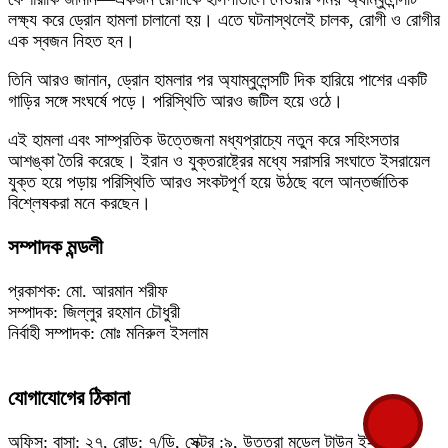
লক্ষ্য করে ড্রোন হামলা চালানো হয়। এতে ঘটনাস্থলেই চালক, রোগী ও রোগীর
এক স্বজন নিহত হন।
তিনি আরও জানান, ড্রোন হামলার পর অ্যাম্বুলেন্সটি দিক হারিয়ে পাশের একটি
গাড়ির সঙ্গে সংঘর্ষে পড়ে। পরিস্থিতি আরও জটিল হয়ে ওঠে।
এই হামলা এবং সাম্প্রতিক উত্তেজনা মধ্যপ্রাচ্যে নতুন করে সহিংসতার
আশঙ্কা তৈরি করেছে। ইরান ও যুক্তরাষ্ট্রের মধ্যে সরাসরি সংঘাতে ইসরায়েল
যুক্ত হয়ে পড়ায় পরিস্থিতি আরও সংকটপূর্ণ হয়ে উঠছে বলে আন্তর্জাতিক
বিশ্লেষকরা মনে করছেন।
সম্পাদক মন্ডলী
প্রকাশক: মো. আরমান শরীফ
সম্পাদক: জিল্লুর রহমান চৌধুরী
নির্বাহী সম্পাদক: মোঃ মনিরুল ইসলাম
যোগাযোগের ঠিকানা
অফিস: বাসা: ২৭, রোড: ৭/ডি, সেক্টর :৯, উত্তরা মডেল টাউন ই-মেইল: