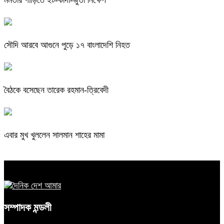
মমতার গাড়িতে ইট-কাদা-জুতা নিক্ষেপ
সৌদি আরবে আগুনে পুড়ে ১৭ বাংলাদেশি নিহত
বৈঠকে বসেছেন তারেক রহমান-ত্রিবেদী
এবার মুখ খুললেন সালমান শাহের মামা
সম্পাদক মন্ডলী