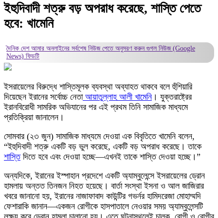
ইহুদিবাদী শত্রু বড় অপরাধ করেছে, শাস্তি পেতে
হবে: খামেনি
দৈনিক দেশ আমার অনলাইনের সর্বশেষ নিউজ পেতে অনুসরণ করুন
গুগল নিউজ (Google
News)
ফিডটি
ইসরায়েলের বিরুদ্ধে শাস্তিমূলক ব্যবস্থা অব্যাহত থাকবে বলে হুঁশিয়ারি
দিয়েছেন ইরানের সর্বোচ্চ নেতা
আয়াতুল্লাহ আলী খামেনি
। যুক্তরাষ্ট্রের
ইরানবিরোধী সামরিক অভিযানের পর এই প্রথম তিনি সামাজিক মাধ্যমে
প্রতিক্রিয়া জানালেন।
সোমবার (২৩ জুন) সামাজিক মাধ্যমে দেওয়া এক বিবৃতিতে খামেনি বলেন,
“ইহুদিবাদী শত্রু একটি বড় ভুল করেছে, একটি বড় অপরাধ করেছে। তাকে
শাস্তি
দিতে হবে এবং দেওয়া হচ্ছে—এখনই তাকে শাস্তি দেওয়া হচ্ছে।”
অন্যদিকে, ইরানের ইস্পাহান প্রদেশে একটি অ্যাম্বুলেন্সে ইসরায়েলের ড্রোন
হামলায় অন্তত তিনজন নিহত হয়েছে। বার্তা সংস্থা ইসনা ও আল জাজিরার
খবরে জানানো হয়, ইরানের নাজাফাবাদ কাউন্টির গভর্নর হামিদরেজা মোহাম্মদি
ফেশারাকি জানান—একজন রোগীকে হাসপাতালে নেওয়ার সময় অ্যাম্বুলেন্সটি
লক্ষ্য করে ড্রোন হামলা চালানো হয়। এতে ঘটনাস্থলেই চালক, রোগী ও রোগীর