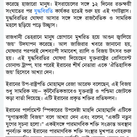
করেছে হাজারো মানুষ। ইসরায়েলের সঙ্গে ১২ দিনের রক্তক্ষয়ী
সংঘাতের পর
যুদ্ধবিরতি
কার্যকর হতেই শুরু হয় এই গণউল্লাস।
যুদ্ধবিরতির ঘোষণা আসার সঙ্গে সঙ্গে রাজনৈতিক ও সামরিক
মহলে ছড়িয়ে পড়ে উচ্ছ্বাস।
রাজধানী তেহরানে মানুষ স্লোগানে মুখরিত হয়ে আগুন জ্বালিয়ে
‘জয়’ উদযাপন করেছে। আল জাজিরার খবরে জানানো হয়,
ঘোষণার পরপরই দেশব্যাপী সমাবেশ, র‍্যালি ও বিজয় উৎসব শুরু
হয়। এই যুদ্ধবিরতির ঘোষণা দিয়েছেন যুক্তরাষ্ট্রের প্রেসিডেন্ট
ডোনাল্ড ট্রাম্প, যার পরেই ইরানের শীর্ষ নেতারা একে ‘ঐতিহাসিক
জয়’ হিসেবে আখ্যা দেন।
ইরানের উপ-রাষ্ট্রপতি মোহাম্মদ রেজা আরেফ বলেছেন, এই বিজয়
শুধু সামরিক নয়— কূটনৈতিকভাবেও যুক্তরাষ্ট্র ও পশ্চিমা জোটকে
কড়া বার্তা দিয়েছে। এটি ইরানের প্রকৃত শক্তির প্রতিফলন।
ইরানের পার্লামেন্ট স্পিকারের উপদেষ্টা মাহদি মোহাম্মাদি এটিকে
“যুগান্তকারী বিজয়” বলে আখ্যা দেন এবং বলেন, “একটি নতুন
যুগের সূচনা হলো।” একইসঙ্গে পারমাণবিক শক্তি সংক্রান্ত অবস্থান
পুনর্ব্যক্ত করে ইরানের পারমাণবিক শক্তি সংস্থার মুখপাত্র বেহরুজ