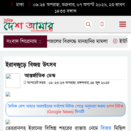
ঢাকা
০৯:২৪ অপরাহ্ন, শুক্রবার, ০৭ অগাস্ট ২০২৬, ২৩ শ্রাবণ
১৪৩৩ বঙ্গাব্দ
সংবাদ শিরোনাম ::
ডিপজলের বিরুদ্ধে মানহানির মামলা
ইউজিসির 
ইরানজুড়ে বিজয় উৎসব
আন্তর্জাতিক ডেস্ক
আপডেট সময় : ০৮:২৩:২৩ অপরাহ্ন, মঙ্গলবার, ২৪ জুন ২০২৫
দৈনিক দেশ আমার অনলাইনের সর্বশেষ নিউজ পেতে অনুসরণ করুন
গুগল নিউজ
(Google News)
ফিডটি
তেহরানসহ ইরানের বিভিন্ন শহরের রাস্তায় নেমে
বিজয়
মিছিল