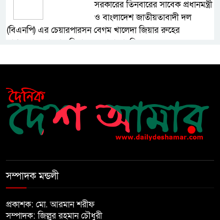
সরকারের তিনবারের সাবেক প্রধানমন্ত্রী
ও বাংলাদেশ জাতীয়তাবাদী দল
(বিএনপি) এর চেয়ারপারসন বেগম খালেদা জিয়ার রুহের
মাগফেরাত কামনায় মিলাদ ও দোয়া মাহফিল
বেড়ি
নির্বাচনের আগেই ফিরতে মরিয়া
‘পলাতক শক্তি’
বিজয় দিবসের আগের রাতে বীর
মুক্তিযোদ্ধার কবরের ওপর আগুন
সম্পাদক মন্ডলী
খালেদা জিয়ার শারীরিক অবস্থা এখনো
প্রকাশক: মো. আরমান শরীফ
অনিশ্চিত
সম্পাদক: জিল্লুর রহমান চৌধুরী