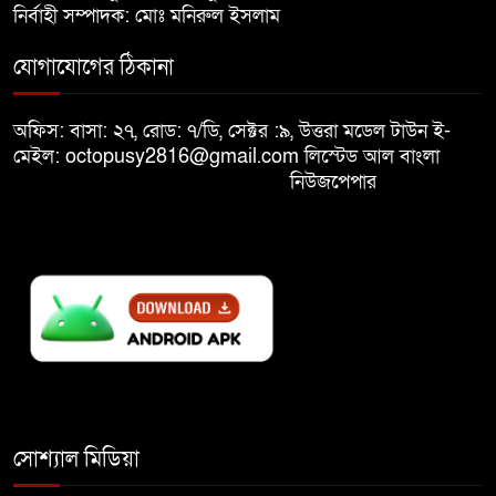
নির্বাহী সম্পাদক: মোঃ মনিরুল ইসলাম
মুক্তিযুদ্ধবিরোধীদের ষড়যন্ত্র মানুষ
যোগাযোগের ঠিকানা
নস্যাৎ করবে
অফিস: বাসা: ২৭, রোড: ৭/ডি, সেক্টর :৯, উত্তরা মডেল টাউন ই-
বিজয় দিবসে দীঘিনালায় জামায়াতে
মেইল: octopusy2816@gmail.com
লিস্টেড আল বাংলা
ইসলামীর বর্ণাঢ্য র‍্যালি
নিউজপেপার
সোশ্যাল মিডিয়া