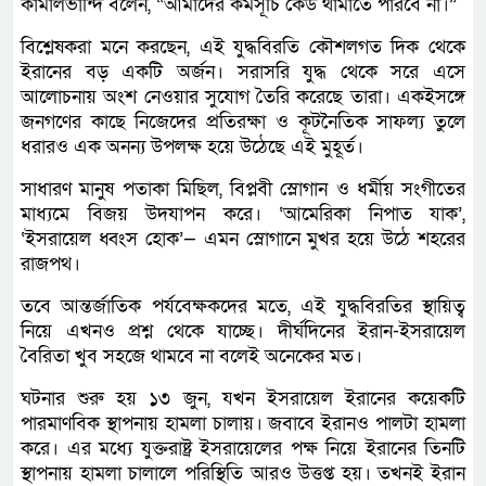
কামালভান্দি বলেন, “আমাদের কর্মসূচি কেউ থামাতে পারবে না।”
বিশ্লেষকরা মনে করছেন, এই যুদ্ধবিরতি কৌশলগত দিক থেকে
ইরানের বড় একটি অর্জন। সরাসরি যুদ্ধ থেকে সরে এসে
আলোচনায় অংশ নেওয়ার সুযোগ তৈরি করেছে তারা। একইসঙ্গে
জনগণের কাছে নিজেদের প্রতিরক্ষা ও কূটনৈতিক সাফল্য তুলে
ধরারও এক অনন্য উপলক্ষ হয়ে উঠেছে এই মুহূর্ত।
সাধারণ মানুষ পতাকা মিছিল, বিপ্লবী স্লোগান ও ধর্মীয় সংগীতের
মাধ্যমে বিজয় উদযাপন করে। ‘আমেরিকা নিপাত যাক’,
‘ইসরায়েল ধ্বংস হোক’— এমন স্লোগানে মুখর হয়ে উঠে শহরের
রাজপথ।
তবে আন্তর্জাতিক পর্যবেক্ষকদের মতে, এই যুদ্ধবিরতির স্থায়িত্ব
নিয়ে এখনও প্রশ্ন থেকে যাচ্ছে। দীর্ঘদিনের ইরান-ইসরায়েল
বৈরিতা খুব সহজে থামবে না বলেই অনেকের মত।
ঘটনার শুরু হয় ১৩ জুন, যখন ইসরায়েল ইরানের কয়েকটি
পারমাণবিক স্থাপনায় হামলা চালায়। জবাবে ইরানও পালটা হামলা
করে। এর মধ্যে যুক্তরাষ্ট্র ইসরায়েলের পক্ষ নিয়ে ইরানের তিনটি
স্থাপনায় হামলা চালালে পরিস্থিতি আরও উত্তপ্ত হয়। তখনই ইরান