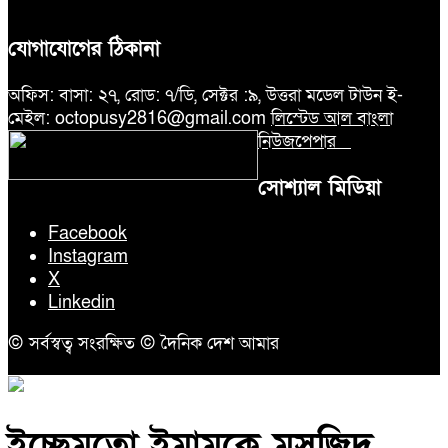
যোগাযোগের ঠিকানা
অফিস: বাসা: ২৭, রোড: ৭/ডি, সেক্টর :৯, উত্তরা মডেল টাউন ই-
মেইল: octopusy2816@gmail.com
লিস্টেড আল বাংলা
নিউজপেপার
সোশ্যাল মিডিয়া
Facebook
Instagram
X
Linkedin
© সর্বস্বত্ব সংরক্ষিত © দৈনিক দেশ আমার
ইচ্ছেমতো ইমামকে মসজিদ