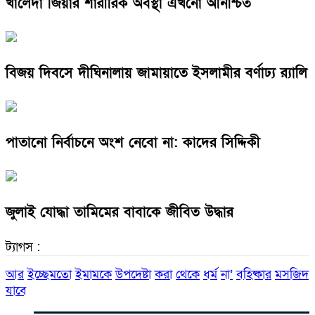
খালেদা জিয়ার শারীরিক অবস্থা এখনো অনিশ্চিত
বিজয় দিবসে দীঘিনালায় জামায়াতে ইসলামীর বর্ণাঢ্য র‍্যালি
পাতানো নির্বাচনে অংশ নেবো না: কাদের সিদ্দিকী
জুলাই যোদ্ধা তামিমের বাবাকে জীবিত উদ্ধার
ট্যাগস :
আর
ইচ্ছেমতো
ইমামকে
উপদেষ্টা
করা
থেকে
ধর্ম
না’
বহিষ্কার
মসজিদ
যাবে