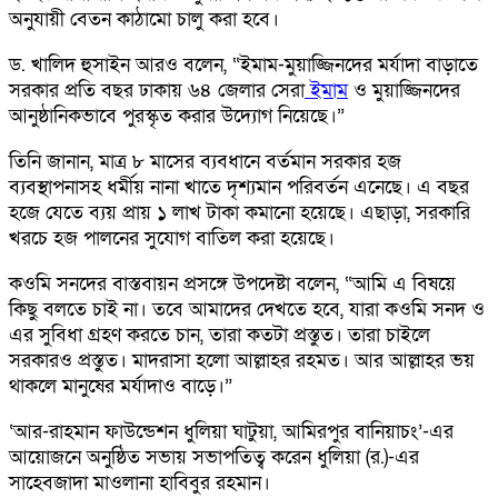
অনুযায়ী বেতন কাঠামো চালু করা হবে।
ড. খালিদ হুসাইন আরও বলেন, “ইমাম-মুয়াজ্জিনদের মর্যাদা বাড়াতে
সরকার প্রতি বছর ঢাকায় ৬৪ জেলার সেরা
ইমাম
ও মুয়াজ্জিনদের
আনুষ্ঠানিকভাবে পুরস্কৃত করার উদ্যোগ নিয়েছে।”
তিনি জানান, মাত্র ৮ মাসের ব্যবধানে বর্তমান সরকার হজ
ব্যবস্থাপনাসহ ধর্মীয় নানা খাতে দৃশ্যমান পরিবর্তন এনেছে। এ বছর
হজে যেতে ব্যয় প্রায় ১ লাখ টাকা কমানো হয়েছে। এছাড়া, সরকারি
খরচে হজ পালনের সুযোগ বাতিল করা হয়েছে।
কওমি সনদের বাস্তবায়ন প্রসঙ্গে উপদেষ্টা বলেন, “আমি এ বিষয়ে
কিছু বলতে চাই না। তবে আমাদের দেখতে হবে, যারা কওমি সনদ ও
এর সুবিধা গ্রহণ করতে চান, তারা কতটা প্রস্তুত। তারা চাইলে
সরকারও প্রস্তুত। মাদরাসা হলো আল্লাহর রহমত। আর আল্লাহর ভয়
থাকলে মানুষের মর্যাদাও বাড়ে।”
‘আর-রাহমান ফাউন্ডেশন ধুলিয়া ঘাটুয়া, আমিরপুর বানিয়াচং’-এর
আয়োজনে অনুষ্ঠিত সভায় সভাপতিত্ব করেন ধুলিয়া (র.)-এর
সাহেবজাদা মাওলানা হাবিবুর রহমান।