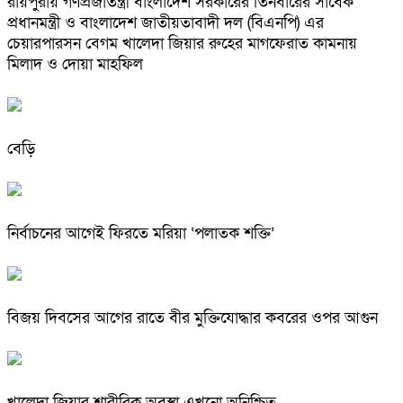
রায়পুরায় গণপ্রজাতন্ত্রী বাংলাদেশ সরকারের তিনবারের সাবেক
প্রধানমন্ত্রী ও বাংলাদেশ জাতীয়তাবাদী দল (বিএনপি) এর
চেয়ারপারসন বেগম খালেদা জিয়ার রুহের মাগফেরাত কামনায়
মিলাদ ও দোয়া মাহফিল
বেড়ি
নির্বাচনের আগেই ফিরতে মরিয়া ‘পলাতক শক্তি’
বিজয় দিবসের আগের রাতে বীর মুক্তিযোদ্ধার কবরের ওপর আগুন
খালেদা জিয়ার শারীরিক অবস্থা এখনো অনিশ্চিত