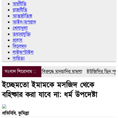
অর্থনীতি
রাজনীতি
আন্তর্জাতিক
আইন-অপরাধ
খেলাধুলা
তথ্যপ্রযুক্তি
প্রবাস
বিনোদন
লাইফস্টাইল
সাহিত্য
সংবাদ শিরোনাম ::
ডিপজলের বিরুদ্ধে মানহানির মামলা
ইউজিসির তিন পূর্ণকাল
ইচ্ছেমতো ইমামকে মসজিদ থেকে
বহিষ্কার করা যাবে না: ধর্ম উপদেষ্টা
প্রতিনিধি, কুমিল্লা