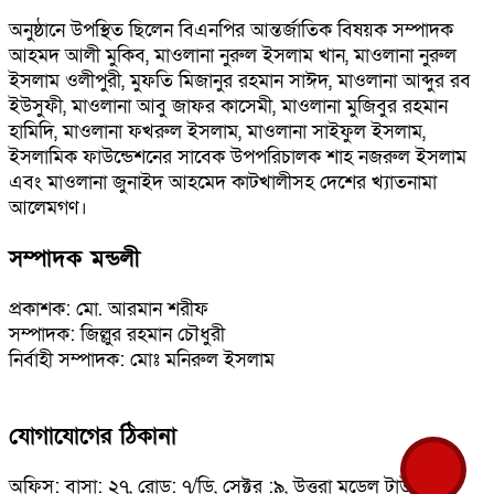
অনুষ্ঠানে উপস্থিত ছিলেন বিএনপির আন্তর্জাতিক বিষয়ক সম্পাদক
আহমদ আলী মুকিব, মাওলানা নুরুল ইসলাম খান, মাওলানা নুরুল
ইসলাম ওলীপুরী, মুফতি মিজানুর রহমান সাঈদ, মাওলানা আব্দুর রব
ইউসুফী, মাওলানা আবু জাফর কাসেমী, মাওলানা মুজিবুর রহমান
হামিদি, মাওলানা ফখরুল ইসলাম, মাওলানা সাইফুল ইসলাম,
ইসলামিক ফাউন্ডেশনের সাবেক উপপরিচালক শাহ নজরুল ইসলাম
এবং মাওলানা জুনাইদ আহমেদ কাটখালীসহ দেশের খ্যাতনামা
আলেমগণ।
সম্পাদক মন্ডলী
প্রকাশক: মো. আরমান শরীফ
সম্পাদক: জিল্লুর রহমান চৌধুরী
নির্বাহী সম্পাদক: মোঃ মনিরুল ইসলাম
যোগাযোগের ঠিকানা
অফিস: বাসা: ২৭, রোড: ৭/ডি, সেক্টর :৯, উত্তরা মডেল টাউন ই-