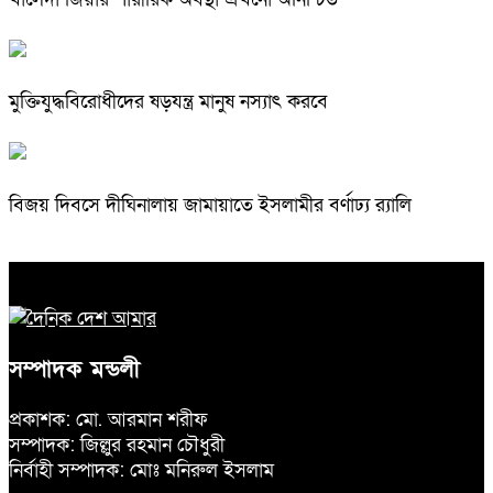
মুক্তিযুদ্ধবিরোধীদের ষড়যন্ত্র মানুষ নস্যাৎ করবে
বিজয় দিবসে দীঘিনালায় জামায়াতে ইসলামীর বর্ণাঢ্য র‍্যালি
সম্পাদক মন্ডলী
প্রকাশক: মো. আরমান শরীফ
সম্পাদক: জিল্লুর রহমান চৌধুরী
নির্বাহী সম্পাদক: মোঃ মনিরুল ইসলাম