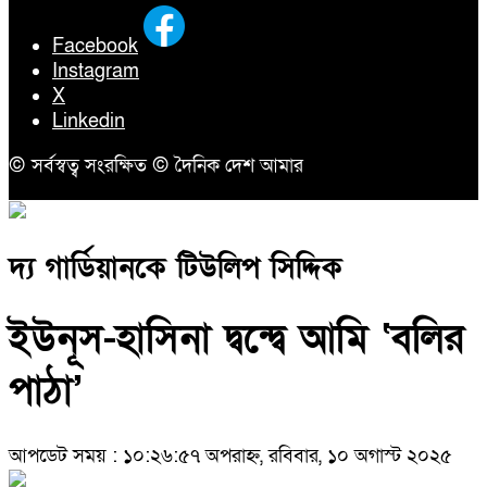
Facebook
Instagram
X
Linkedin
© সর্বস্বত্ব সংরক্ষিত © দৈনিক দেশ আমার
দ্য গার্ডিয়ানকে টিউলিপ সিদ্দিক
ইউনূস-হাসিনা দ্বন্দ্বে আমি ‘বলির
পাঠা’
আপডেট সময় : ১০:২৬:৫৭ অপরাহ্ন, রবিবার, ১০ অগাস্ট ২০২৫