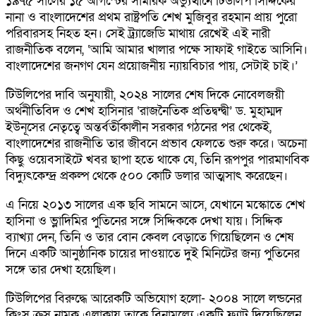
১৯৭৫ সালের ১৫ আগস্টের সামরিক অভ্যুত্থানে টিউলিপ সিদ্দিকের
নানা ও বাংলাদেশের প্রথম রাষ্ট্রপতি শেখ মুজিবুর রহমান প্রায় পুরো
পরিবারসহ নিহত হন। সেই ট্র্যাজেডি মাথায় রেখেই এই নারী
রাজনীতিক বলেন, ‘আমি আমার খালার পক্ষে সাফাই গাইতে আসিনি।
বাংলাদেশের জনগণ যেন প্রয়োজনীয় ন্যায়বিচার পায়, সেটাই চাই।’
টিউলিপের দাবি অনুযায়ী, ২০২৪ সালের শেষ দিকে নোবেলজয়ী
অর্থনীতিবিদ ও শেখ হাসিনার ‘রাজনৈতিক প্রতিদ্বন্দ্বী’ ড. মুহাম্মদ
ইউনূসের নেতৃত্বে অন্তর্বর্তীকালীন সরকার গঠনের পর থেকেই,
বাংলাদেশের রাজনীতি তার জীবনে প্রভাব ফেলতে শুরু করে। অচেনা
কিছু ওয়েবসাইটে খবর ছাপা হতে থাকে যে, তিনি রূপপুর পারমাণবিক
বিদ্যুৎকেন্দ্র প্রকল্প থেকে ৫০০ কোটি ডলার আত্মসাৎ করেছেন।
এ নিয়ে ২০১৩ সালের এক ছবি সামনে আসে, যেখানে মস্কোতে শেখ
হাসিনা ও ভ্লাদিমির পুতিনের সঙ্গে সিদ্দিককে দেখা যায়। সিদ্দিক
ব্যাখ্যা দেন, তিনি ও তার বোন কেবল বেড়াতে গিয়েছিলেন ও শেষ
দিনে একটি আনুষ্ঠানিক চায়ের দাওয়াতে দুই মিনিটের জন্য পুতিনের
সঙ্গে তার দেখা হয়েছিল।
টিউলিপের বিরুদ্ধে আরেকটি অভিযোগ হলো- ২০০৪ সালে লন্ডনের
কিংস ক্রস নামক এলাকায় তাকে বিনামূল্যে একটি ফ্ল্যাট দিয়েছিলেন