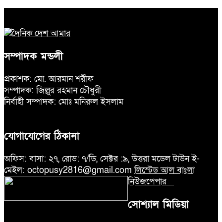
সম্পাদক মন্ডলী
প্রকাশক: মো. আরমান শরীফ
সম্পাদক: জিল্লুর রহমান চৌধুরী
নির্বাহী সম্পাদক: মোঃ মনিরুল ইসলাম
যোগাযোগের ঠিকানা
অফিস: বাসা: ২৭, রোড: ৭/ডি, সেক্টর :৯, উত্তরা মডেল টাউন ই-
মেইল: octopusy2816@gmail.com
লিস্টেড আল বাংলা
নিউজপেপার
সোশ্যাল মিডিয়া