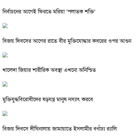
নির্বাচনের আগেই ফিরতে মরিয়া ‘পলাতক শক্তি’
বিজয় দিবসের আগের রাতে বীর মুক্তিযোদ্ধার কবরের ওপর আগুন
খালেদা জিয়ার শারীরিক অবস্থা এখনো অনিশ্চিত
মুক্তিযুদ্ধবিরোধীদের ষড়যন্ত্র মানুষ নস্যাৎ করবে
বিজয় দিবসে দীঘিনালায় জামায়াতে ইসলামীর বর্ণাঢ্য র‍্যালি