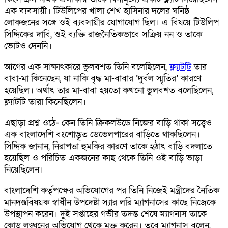
এক ব্যবসায়ী। টিউলিপের খালা শেখ হাসিনার দলের ঘনিষ্ঠ
লোকজনের সঙ্গে ওই ব্যবসায়ীর যোগাযোগ ছিল। এ বিষয়ে টিউলিপ
সিদ্দিকের দাবি, ওই ব্যক্তি রাজনৈতিকভাবে সক্রিয় নন ও তাকে
ভোটও দেননি।
আগের এক সাক্ষাৎকারে ভুলবশত তিনি বলেছিলেন,
ফ্ল্যাটটি
তার
বাবা-মা কিনেছেন, যা নাকি বৃদ্ধ মা-বাবার ‘দুর্বল স্মৃতির’ কারণে
হয়েছিল। অর্থাৎ তার মা-বাবা হয়তো কখনো ভুলবশত বলেছিলেন,
ফ্ল্যাটটি তারা কিনেছিলেন।
এছাড়া প্রশ্ন ওঠে- কেন তিনি ক্রিকলউডে নিজের বাড়ি থাকা সত্ত্বেও
এক বাংলাদেশি বংশোদ্ভূত ডেভেলপারের বাড়িতে থাকছিলেন।
সিদ্দিক জানান, নিরাপত্তা হুমকির কারণে তাকে হঠাৎ বাড়ি বদলাতে
হয়েছিল ও পরিচিত একজনের কাছ থেকে তিনি ওই বাড়ি ভাড়া
নিয়েছিলেন।
বাংলাদেশি কর্তৃপক্ষের অভিযোগের পর তিনি নিজেই মন্ত্রীদের নৈতিক
মানদণ্ডবিষয়ক স্বাধীন উপদেষ্টা স্যার লরি ম্যাগনাসের কাছে নিজেকে
উপস্থাপন করেন। দুই সপ্তাহের গভীর তদন্ত শেষে ম্যাগনাস তাকে
কোড লঙ্ঘনের অভিযোগ থেকে মুক্ত করেন। তবে ম্যাগনাস বলেন,