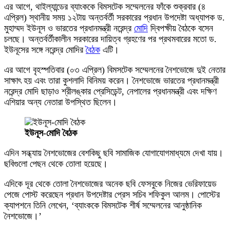
এর আগে, থাইল্যান্ডের ব্যাংককে বিমসটেক সম্মেলনের ফাঁকে শুক্রবার (৪
এপ্রিল) স্থানীয় সময় ১২টায় অন্তর্বর্তী সরকারের প্রধান উপদেষ্টা অধ্যাপক ড.
মুহাম্মদ ইউনূস ও ভারতের প্রধানমন্ত্রী নরেন্দ্র
মোদি
দ্বিপক্ষীয় বৈঠকে বসেন
চলছে। অন্তর্বর্তীকালীন সরকারের দায়িত্ব গ্রহণের পর প্রথমবারের মতো ড.
ইউনূসের সঙ্গে নরেন্দ্র মোদির
বৈঠক
এটি।
এর আগে বৃহস্পতিবার (০৩ এপ্রিল) বিমসটেক সম্মেলনের নৈশভোজে দুই নেতার
সাক্ষাৎ হয় এবং তারা কুশলাদি বিনিময় করেন। নৈশভোজে ভারতের প্রধানমন্ত্রী
নরেন্দ্র মোদি ছাড়াও শ্রীলঙ্কার প্রেসিডেন্ট, নেপালের প্রধানমন্ত্রী এবং দক্ষিণ
এশিয়ার অন্য নেতারা উপস্থিত ছিলেন।
ইউনূস-মোদি বৈঠক
এদিন সন্ধ্যায় নৈশভোজের বেশকিছু ছবি সামাজিক যোগাযোগমাধ্যমে দেখা যায়।
ছবিগুলো পেছন থেকে তোলা হয়েছে।
এদিকে দূর থেকে তোলা নৈশভোজের অনেক ছবি ফেসবুকে নিজের ভেরিফায়েড
পেজে পোস্ট করেছেন প্রধান উপদেষ্টার প্রেস সচিব শফিকুল আলম। পোস্টের
ক্যাপশনে তিনি লেখেন, ‘ব্যাংককে বিমসটেক শীর্ষ সম্মেলনের আনুষ্ঠানিক
নৈশভোজে।’