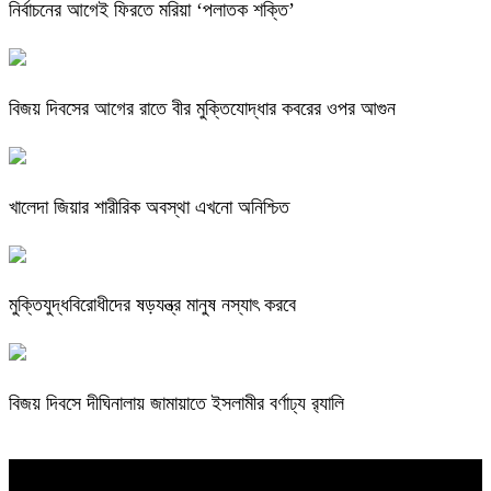
নির্বাচনের আগেই ফিরতে মরিয়া ‘পলাতক শক্তি’
বিজয় দিবসের আগের রাতে বীর মুক্তিযোদ্ধার কবরের ওপর আগুন
খালেদা জিয়ার শারীরিক অবস্থা এখনো অনিশ্চিত
মুক্তিযুদ্ধবিরোধীদের ষড়যন্ত্র মানুষ নস্যাৎ করবে
বিজয় দিবসে দীঘিনালায় জামায়াতে ইসলামীর বর্ণাঢ্য র‍্যালি