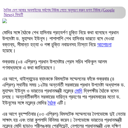
দৈনিক দেশ আমার অনলাইনের সর্বশেষ নিউজ পেতে অনুসরণ করুন
গুগল নিউজ (Google
News)
ফিডটি
মোদির সঙ্গে বৈঠকে শেখ হাসিনার প্রত্যর্পণ চুক্তি নিয়ে কথা বলেছেন প্রধান
উপদেষ্টা ড. মুহাম্মদ ইউনূস। পাশাপাশি শেখ হাসিনার ভারতে বসে দেওয়া
বক্তব্য, সীমান্ত হত্যা ও গঙ্গা চুক্তি নবায়নসহ তিস্তা নিয়ে
আলোচনা
হয়েছে।
শুক্রবার (০৪ এপ্রিল) প্রধান উপদেষ্টার প্রেস সচিব শফিকুল আলম
গণমাধ্যমকে এ কথা জানিয়েছেন।
এর আগে, থাইল্যান্ডের ব্যাংককে বিমসটেক সম্মেলনের ফাঁকে শুক্রবার (৪
এপ্রিল) স্থানীয় সময় ১২টায় অন্তর্বর্তী সরকারের প্রধান উপদেষ্টা অধ্যাপক ড.
মুহাম্মদ ইউনূস ও ভারতের প্রধানমন্ত্রী নরেন্দ্র
মোদি
দ্বিপক্ষীয় বৈঠকে বসেন
চলছে। অন্তর্বর্তীকালীন সরকারের দায়িত্ব গ্রহণের পর প্রথমবারের মতো ড.
ইউনূসের সঙ্গে নরেন্দ্র মোদির
বৈঠক
এটি।
এর আগে বৃহস্পতিবার (০৩ এপ্রিল) বিমসটেক সম্মেলনের নৈশভোজে দুই নেতার
সাক্ষাৎ হয় এবং তারা কুশলাদি বিনিময় করেন। নৈশভোজে ভারতের প্রধানমন্ত্রী
নরেন্দ্র মোদি ছাড়াও শ্রীলঙ্কার প্রেসিডেন্ট, নেপালের প্রধানমন্ত্রী এবং দক্ষিণ