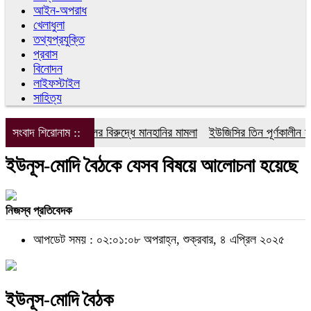
আইন-অপরাধ
খেলাধুলা
তথ্যপ্রযুক্তি
প্রবাস
বিনোদন
লাইফস্টাইল
সাহিত্য
সংবাদ শিরোনাম ::
ডিপজলের বিরুদ্ধে মানহানির মামলা
ইউজিসির তিন পূর্ণকালীন সদস্যকে
ইউনূস-মোদি বৈঠকে যেসব বিষয়ে আলোচনা হয়েছে
নিজস্ব প্রতিবেদক
আপডেট সময় : ০২:০১:০৮ অপরাহ্ন, শুক্রবার, ৪ এপ্রিল ২০২৫
ইউনূস-মোদি বৈঠক