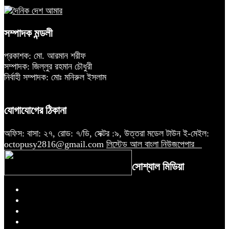
সম্পাদক মন্ডলী
প্রকাশক: মো. আরমান শরীফ
সম্পাদক: জিল্লুর রহমান চৌধুরী
নির্বাহী সম্পাদক: মোঃ মনিরুল ইসলাম
যোগাযোগের ঠিকানা
অফিস: বাসা: ২৭, রোড: ৭/ডি, সেক্টর :৯, উত্তরা মডেল টাউন ই-মেইল:
octopusy2816@gmail.com
লিস্টেড আল বাংলা নিউজপেপার
সোশ্যাল মিডিয়া