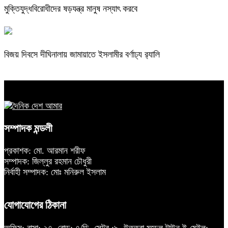
মুক্তিযুদ্ধবিরোধীদের ষড়যন্ত্র মানুষ নস্যাৎ করবে
বিজয় দিবসে দীঘিনালায় জামায়াতে ইসলামীর বর্ণাঢ্য র‍্যালি
সম্পাদক মন্ডলী
প্রকাশক: মো. আরমান শরীফ
সম্পাদক: জিল্লুর রহমান চৌধুরী
নির্বাহী সম্পাদক: মোঃ মনিরুল ইসলাম
যোগাযোগের ঠিকানা
অফিস: বাসা: ২৭, রোড: ৭/ডি, সেক্টর :৯, উত্তরা মডেল টাউন ই-মেইল: