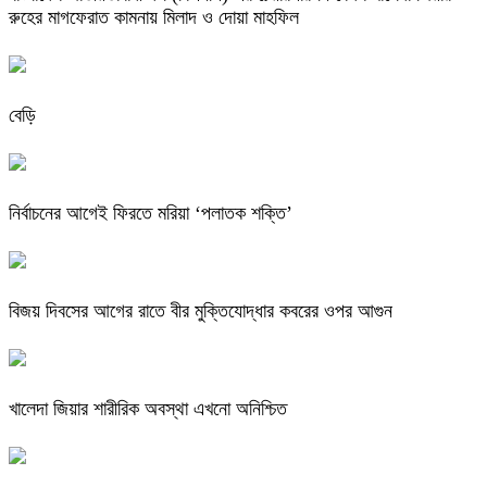
রুহের মাগফেরাত কামনায় মিলাদ ও দোয়া মাহফিল
বেড়ি
নির্বাচনের আগেই ফিরতে মরিয়া ‘পলাতক শক্তি’
বিজয় দিবসের আগের রাতে বীর মুক্তিযোদ্ধার কবরের ওপর আগুন
খালেদা জিয়ার শারীরিক অবস্থা এখনো অনিশ্চিত