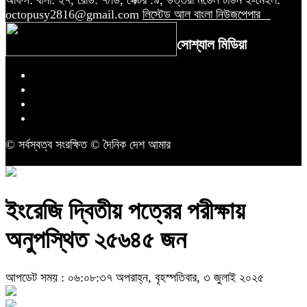
octopusy2816@gmail.com
লিস্টেড আল বাংলা নিউজপেপার
সোশ্যাল মিডিয়া
© সর্বস্বত্ব সংরক্ষিত © দৈনিক দেশ আমার
ইংরেজি দ্বিতীয় পত্রের পরীক্ষায়
অনুপস্থিত ২৫৬৪৫ জন
আপডেট সময় : ০৬:০৮:৩৭ অপরাহ্ন, বৃহস্পতিবার, ৩ জুলাই ২০২৫