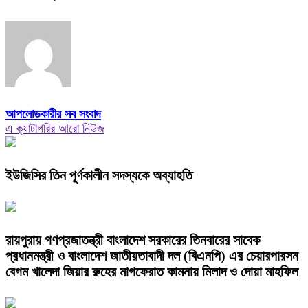
আপলোডকারীর সব সংবাদ
এ ক্যাটাগরির আরো নিউজ
ইউজিসির তিন পূর্ণকালীন সদস্যকে অব্যাহতি
রায়পুরায় গণপ্রজাতন্ত্রী বাংলাদেশ সরকারের তিনবারের সাবেক
প্রধানমন্ত্রী ও বাংলাদেশ জাতীয়তাবাদী দল (বিএনপি) এর চেয়ারপারসন
বেগম খালেদা জিয়ার রুহের মাগফেরাত কামনায় মিলাদ ও দোয়া মাহফিল