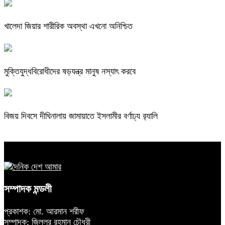
খালেদা জিয়ার শারীরিক অবস্থা এখনো অনিশ্চিত
মুক্তিযুদ্ধবিরোধীদের ষড়যন্ত্র মানুষ নস্যাৎ করবে
বিজয় দিবসে দীঘিনালায় জামায়াতে ইসলামীর বর্ণাঢ্য র‍্যালি
সম্পাদক মন্ডলী
প্রকাশক: মো. আরমান শরীফ
সম্পাদক: জিল্লুর রহমান চৌধুরী