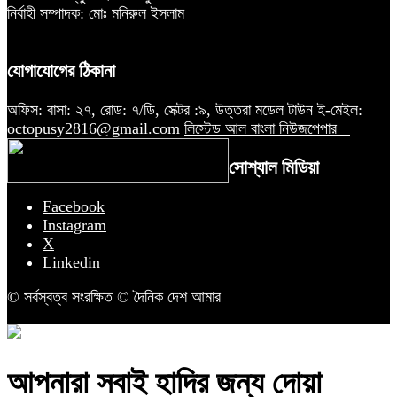
নির্বাহী সম্পাদক: মোঃ মনিরুল ইসলাম
যোগাযোগের ঠিকানা
অফিস: বাসা: ২৭, রোড: ৭/ডি, সেক্টর :৯, উত্তরা মডেল টাউন ই-মেইল:
octopusy2816@gmail.com
লিস্টেড আল বাংলা নিউজপেপার
সোশ্যাল মিডিয়া
Facebook
Instagram
X
Linkedin
© সর্বস্বত্ব সংরক্ষিত © দৈনিক দেশ আমার
আপনারা সবাই হাদির জন্য দোয়া