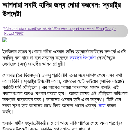
আপনারা সবাই হাদির জন্য দোয়া করবেন: স্বরাষ্ট্র
উপদেষ্টা
দৈনিক দেশ আমার অনলাইনের সর্বশেষ নিউজ পেতে অনুসরণ করুন
গুগল নিউজ (Google
News)
ফিডটি
ইনকিলাব মঞ্চের মুখপাত্র শরীফ ওসমান হাদির হত্যাচেষ্টাকারীদের সম্পর্কে এখনি
সবকিছু বলা যাবে না বলে মন্তব্য করেছেন
স্বরাষ্ট্র উপদেষ্টা
লেফটেন্যান্ট
জেনারেল (অব) জাহাঙ্গীর আলম চৌধুরী।
সোমবার (১৫ ডিসেম্বর) ডাকসু প্রতিনিধি দলের সঙ্গে সাক্ষাৎ শেষে এসব কথা
বলেন তিনি। স্বরাষ্ট্র উপদেষ্টা বলেন, আমাদের ছোট ভাইয়ের (সাদিক কায়েম)
প্রতিটি দাবি যৌক্তিক। এর আগেও আমরা আপনাদের সামনে বলেছি, এই
পদক্ষেপগুলো আরও বেগবান করতে হবে। আমরা তাদের এই যৌক্তিক দাবিগুলো
অবশ্যই বাস্তবায়ন করব। আমাদের ওসমান হাদি এখন অসুস্থ। তিনি যেন
দ্রুত সুস্থ হয়ে আমাদের মাঝে ফিরে আসতে পারেন এজন্য
দোয়া
কামনা
করছি।
ওসমান হাদীর হত্যাচেষ্টাকারীরা দেশে আছে নাকি পালিয়ে গেছে এমন প্রশ্নের
উত্তরে উপদেষ্টা বলেন, সবকিছু তো এখানে বলা যাবে না।